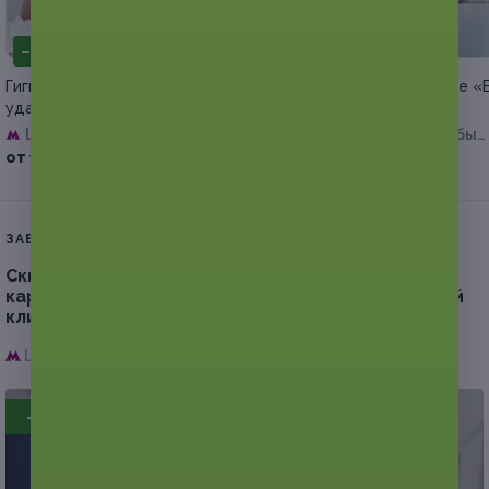
–55%
–50%
Гигиена, лечение кариеса или
Чистка зубов в клинике «
удаление зуба со скидкой
групп» со скидкой
Щукинская
Университет дружбы
народов
от 1 350 руб.
от 2 000 руб.
ЗАВЕРШЁННАЯ АКЦИЯ
Скидка до 59%.
Гигиена полости рта, лечение
кариеса или удаление зуба в стоматологической
клинике «Санация»
Щукинская,
г. Москва, ул. Авиационная, д. 68, к. 3
- 55%