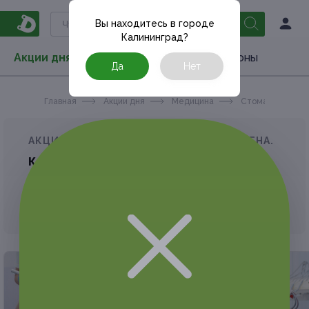
Вы находитесь в городе
Калининград
?
Акции дня
Товары
Туризм
РестоКупоны
Да
Нет
Главная
Акции дня
Медицина
Стоматология
АКЦИЯ, КОТОРУЮ ВЫ ИСКАЛИ, ЗАВЕРШЕНА.
К сожалению, выгодные акции быстро
заканчиваются.
Но у Frendi есть предложения, которые
могут вам понравиться!