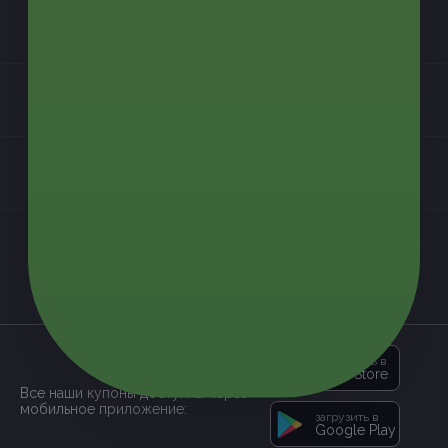
Бизнес-партнёрам
Информация
Контакты
Мы в соцсетях
загрузить в
App Store
Все наши купоны доступны через
мобильное приложение:
загрузить в
Google Play