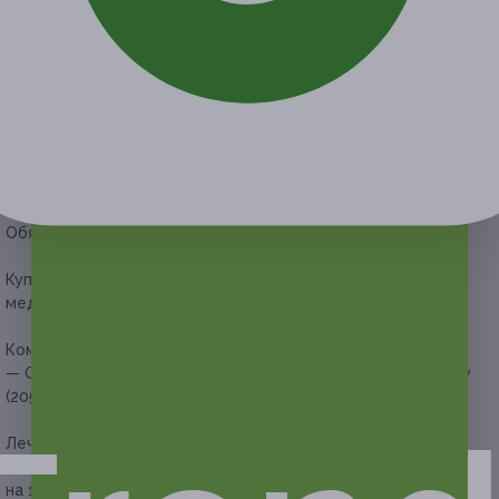
Условия
Описание
Гарантии
Адреса
Вопросы
Срок действия купонов:
с 23.03.2026 до 22.06.2026
(включительно).
Вы можете предъявить купон в электронном или
распечатанном виде.
Один человек может купить неограниченное количество
купонов для себя или в подарок.
Обязательна предварительная запись по телефону.
Купон действует на следующие виды комплексных
медицинских процедур:
Комплексная гигиена полости рта:
— Скидка 59% на комплексную гигиену полости рта AirFlow
(2050 руб. вместо 5000 руб.)
Лечение кариеса с установкой пломбы:
— Скидка 51% на лечение кариеса с установкой пломбы
на 1 зуб (1470 руб. вместо 3000 руб.)