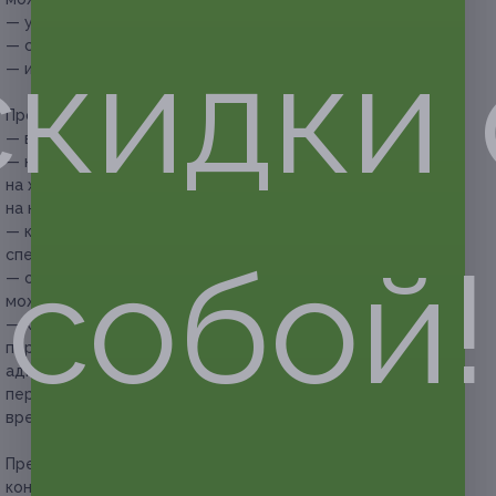
— укол (анестезия) — 300 руб.;
скидки 
— снимок — 200 руб.;
— изолирующая прокладка — 1800 руб.
Прочие условия:
— в работе используются материалы производства США;
— купон на лечение зубов не распространяется
на художественную реставрацию, замену старых пломб
на новые, лечение кариозной полости на контакте зубов;
— купон не распространяется на другие
собой!
спецпредложения стоматологической клиники;
— обслуживание в период государственных праздников
может быть ограничено;
— клиенту рекомендовано сообщить об отмене или
переносе записи не менее чем за 12 часов, иначе
администрация клиники оставляет за собой право
перенести запись на другое (удобное для себя и клиента)
время.
Предупреждаем о необходимости получения
консультации у врача-специалиста по оказываемым