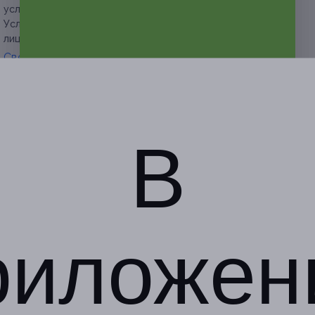
услугам и противопоказаниям.
Услуга предоставляется только совершеннолетним
лицам.
Свернуть
Адресa
Перейти на сайт партнера
Юридическая информация о партнёре
В
Щукинская
г. Москва, ул. Авиационная,
д. 68, к. 3
риложен
по предварительной записи
+7 (977) 676-00-03
Показать номер телефона