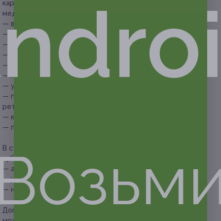
ndro
кариеса с установкой пломбы входят следующие
медицинские услуги:
— выбор цвета;
— анестезия;
— лечение кариеса;
— препарирование и подготовка полости;
— медикаментозная обработка полости;
— протравливание;
— установка пломбы (США);
— применение матриц, клиньев, артикуляционной бумаги,
ретракции;
— коррекция пломбы по прикусу;
— пришлифовка и полировка пломбы.
Возьм
В стоимость купона на комплексную процедуру удаления
зуба входят следующие медицинские услуги:
— анестезия;
— удаление зуба (согласно купленному купону);
— наложение швов.
Дополнительные медицинские процедуры, которые
можно приобрести при необходимости: