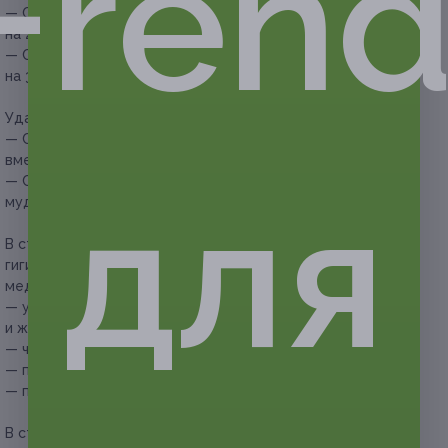
Frend
— Скидка 53% на лечение кариеса с установкой пломб
на 2 зуба (2820 руб. вместо 6000 руб.)
— Скидка 56% на лечение кариеса с установкой пломб
на 3 зуба (3960 руб. вместо 9000 руб.)
Удаление зуба:
— Скидка 55% на простое удаление 1 зуба (1350 руб.
вместо 3000 руб.)
— Скидка 51% на сложное удаление 1 зуба (кроме зубов
для
мудрости) (2940 руб. вместо 6000 руб.)
В стоимость купона на комплексную процедуру
гигиенической чистки зубов входят следующие
медицинские услуги:
— ультразвуковая чистка зубов (удаление зубного камня
и жесткого налета);
— чистка зубов по системе AirFlow;
— покрытие зубов фторлаком;
— полировка зубов.
В стоимость купона на комплексную процедуру лечения