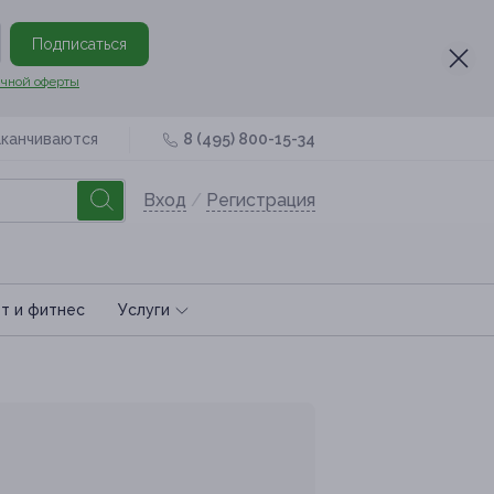
Подписаться
чной оферты
аканчиваются
8 (495) 800-15-34
Вход
/
Регистрация
т и фитнес
Услуги