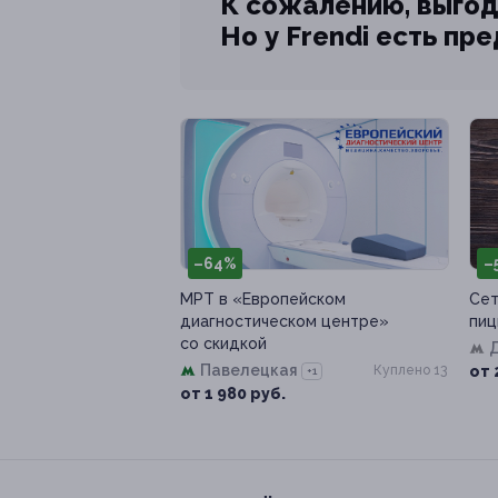
К сожалению, выгод
Но у Frendi есть пр
–64%
–
МРТ в «Европейском
Сет
диагностическом центре»
пиц
со скидкой
Павелецкая
Куплено 13
от 
+1
от 1 980 руб.