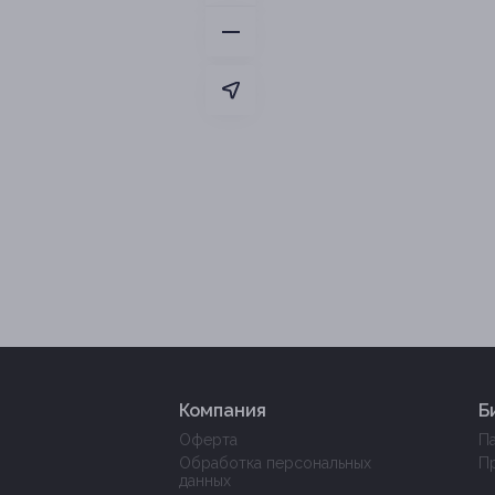
Компания
Б
Оферта
П
Обработка персональных
П
данных