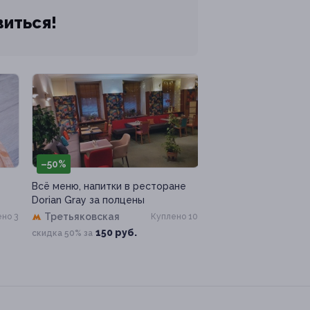
виться!
–50%
Всё меню, напитки в ресторане
Dorian Gray за полцены
Третьяковская
но 3
Куплено 10
150 руб.
скидка 50% за