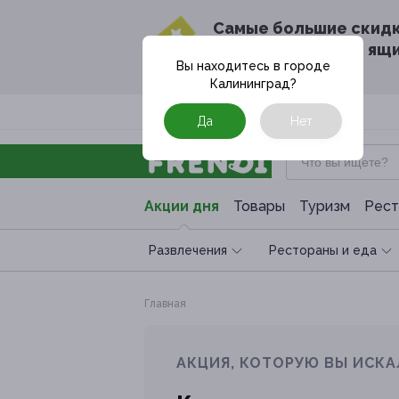
Cамые большие скид
в твоём почтовом ящ
Вы находитесь в городе
Калининград
?
Москва
Да
Нет
Акции дня
Товары
Туризм
Рест
Развлечения
Рестораны и еда
Главная
АКЦИЯ, КОТОРУЮ ВЫ ИСКА