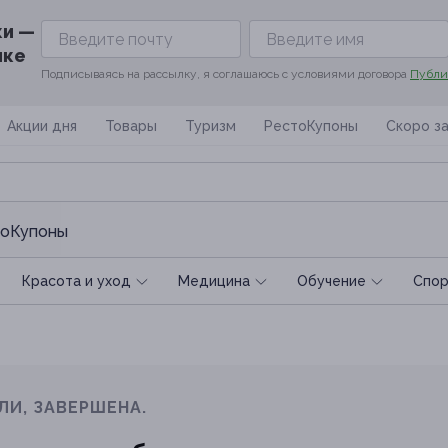
ки —
ике
Подписываясь на рассылку, я соглашаюсь с условиями договора
Публи
Акции дня
Товары
Туризм
РестоКупоны
Скоро з
оКупоны
Красота и уход
Медицина
Обучение
Спoр
ЛИ, ЗАВЕРШЕНА.