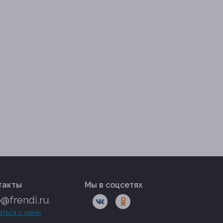
такты
Мы в соцсетях
o@frendi.ru
аться с нами