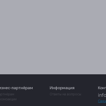
изнес-партнёрам
Информация
Кон
артнёрам
Ответы на вопросы
inf
ромоакции
Связ