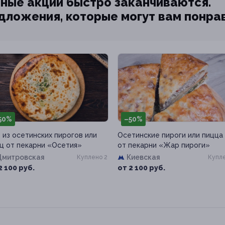
ные акции быстро заканчиваются.
едложения, которые могут вам понра
50%
–50%
 из осетинских пирогов или
Осетинские пироги или пицца
ц от пекарни «Осетия»
от пекарни «Жар пироги»
Дмитровская
Киевская
Куплено 2
Купле
2 100 руб.
от 2 100 руб.