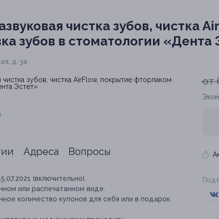
звуковая чистка зубов, чистка Ai
ка зубов в стоматологии «Дента 
я, д. 3а
от 
Экон
я
тии
Адреса
Вопросы
А
15.07.2021 (включительно).
Поде
нном или распечатанном виде.
ное количество купонов для себя или в подарок.