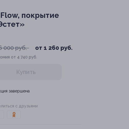
rFlow, покрытие
Эстет»
6 000 руб.
от 1 260 руб.
омия от 4 740 руб.
Купить
кция завершена
литься с друзьями