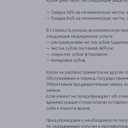
Купон действует на следующие виды к
— Скидка 79% на гигиеническую чистку з
— Скидка 84% на гигиеническую чистку з
В стоимость купона на комплексную про
следующие медицинские услуги:
— ультразвуковая чистка зубов (удалени
— чистка зубов системой AirFlow;
— покрытие зубов фторлаком;
— полировка зубов.
Купон не распространяется на другие 
Обслуживание в период государственны
Обязательна предварительная запись п
записи.
Если клиент не предупреждает об отмен
администрация стоматологии оставляет
себя и клиента время.
Предупреждаем о необходимости получ
по оказываемым услугам и противопока