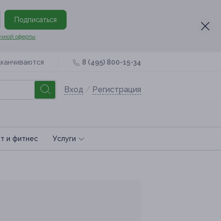
Подписаться
чной оферты
аканчиваются
8 (495) 800-15-34
Вход
/
Регистрация
т и фитнес
Услуги