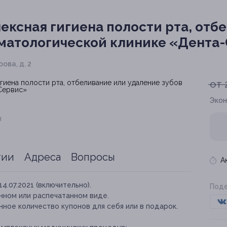
ксная гигиена полости рта, отб
оматологической клинике «Дента
рова, д. 2
от 
Экон
я
тии
Адреса
Вопросы
А
14.07.2021 (включительно).
Поде
нном или распечатанном виде.
ное количество купонов для себя или в подарок.