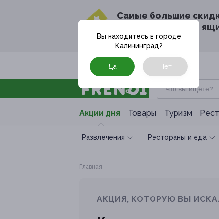
Cамые большие скид
в твоём почтовом ящ
Вы находитесь в городе
Калининград
?
Москва
Да
Нет
Акции дня
Товары
Туризм
Рест
Развлечения
Рестораны и еда
Главная
АКЦИЯ, КОТОРУЮ ВЫ ИСКА