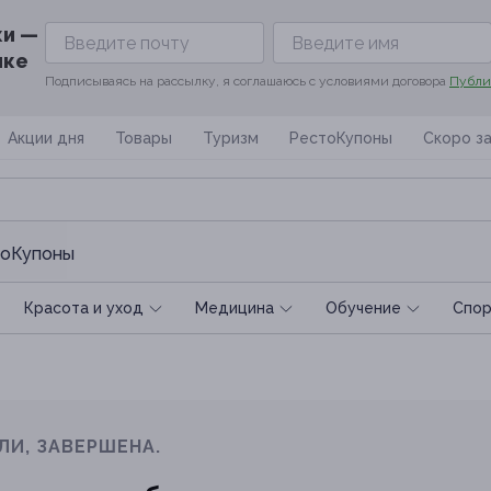
ки —
ике
Подписываясь на рассылку, я соглашаюсь с условиями договора
Публи
Акции дня
Товары
Туризм
РестоКупоны
Скоро з
оКупоны
Красота и уход
Медицина
Обучение
Спoр
ЛИ, ЗАВЕРШЕНА.