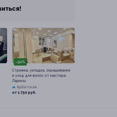
виться!
–50%
Стрижка, укладка, окрашивание
и уход для волос от мастера
Ларисы
Арбатская
от 1 750 руб.