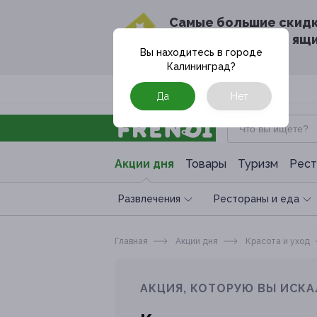
Cамые большие скид
в твоём почтовом ящ
Вы находитесь в городе
Калининград
?
Москва
Да
Нет
Акции дня
Товары
Туризм
Рест
Развлечения
Рестораны и еда
Главная
Акции дня
Красота и уход
АКЦИЯ, КОТОРУЮ ВЫ ИСКА