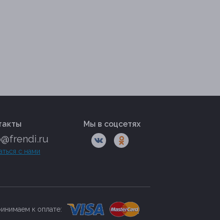
такты
Мы в соцсетях
o@frendi.ru
аться с нами
инимаем к оплате: