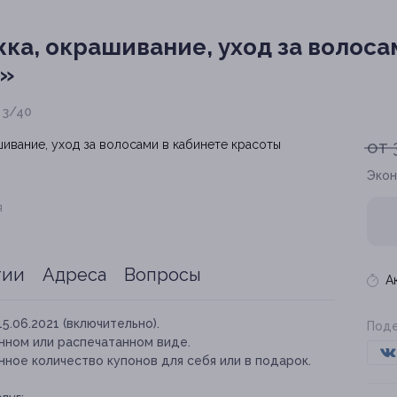
ка, окрашивание, уход за волоса
а»
. 3/40
от 
Экон
я
тии
Адреса
Вопросы
А
15.06.2021 (включительно).
Поде
нном или распечатанном виде.
ное количество купонов для себя или в подарок.