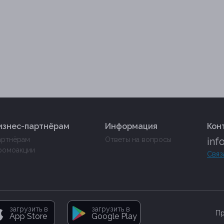
изнес-партнёрам
Информация
Кон
артнёрам
Ответы на вопросы
inf
ромоакции
Связ
загрузить в
загрузить в
Пр
App Store
Google Play