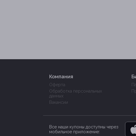
Компания
Б
Оферта
П
Обработка персональных
П
данных
Вакансии
Все наши купоны доступны через
мобильное приложение: