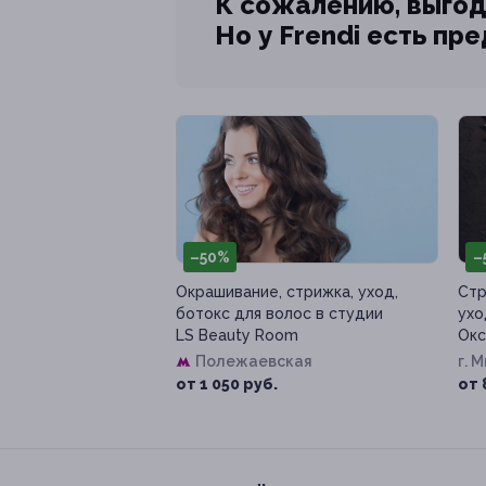
К сожалению, выгод
Но у Frendi есть пр
–50%
–
Окрашивание, стрижка, уход,
Стр
ботокс для волос в студии
ухо
LS Beauty Room
Окс
Полежаевская
г. 
д. 1
от 1 050 руб.
от 