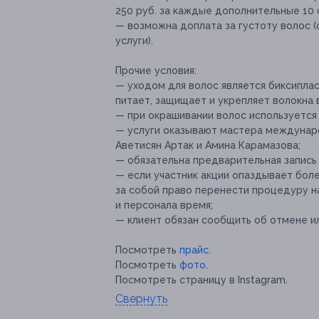
250 руб. за каждые дополнительные 10 
— возможна доплата за густоту волос 
услуги).
Прочие условия:
— уходом для волос является биксипласт
питает, защищает и укрепляет волокна 
— при окрашивании волос используется кр
— услуги оказывают мастера международ
Аветисян Артак и Амина Карамазова;
— обязательна предварительная запись п
— если участник акции опаздывает боле
за собой право перенести процедуру н
и персонала время;
— клиент обязан сообщить об отмене ил
Посмотреть
прайс
.
Посмотреть
фото
.
Посмотреть страницу в Instagram.
Свернуть