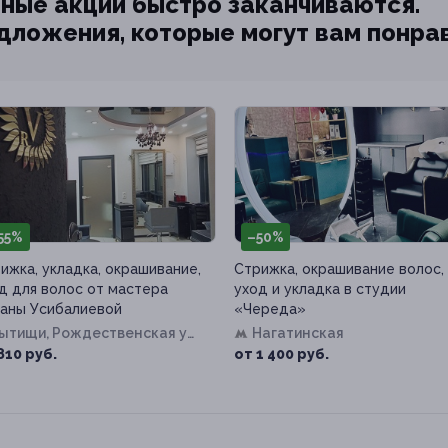
ные акции быстро заканчиваются.
едложения, которые могут вам понра
55%
–50%
ижка, укладка, окрашивание,
Стрижка, окрашивание волос,
д для волос от мастера
уход и укладка в студии
аны Усибалиевой
«Череда»
Мытищи, Рождественская ул,
Нагатинская
1
810 руб.
от 1 400 руб.