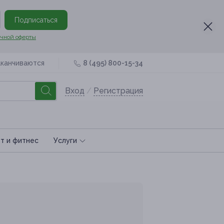
Подписаться
чной оферты
аканчиваются
8 (495) 800-15-34
Вход
/
Регистрация
т и фитнес
Услуги