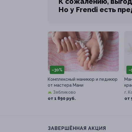
К сожалению, выгод
Но у Frendi есть пр
–30%
–
Комплексный маникюр и педикюр
Ман
от мастера Мани
кра
Зябликово
г. 
к. 2
от 1 890 руб.
от 
ЗАВЕРШЁННАЯ АКЦИЯ