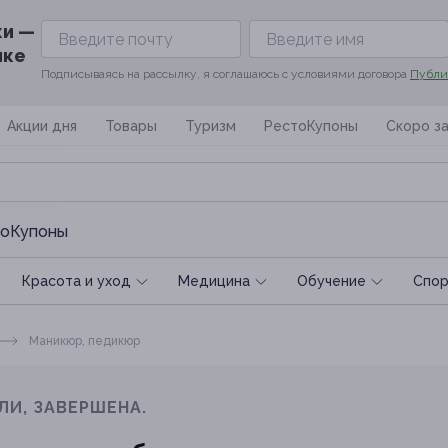
ки —
ике
Подписываясь на рассылку, я соглашаюсь с условиями договора
Публи
Акции дня
Товары
Туризм
РестоКупоны
Скоро з
оКупоны
Красота и уход
Медицина
Обучение
Спoр
Маникюр, педикюр
ЛИ, ЗАВЕРШЕНА.