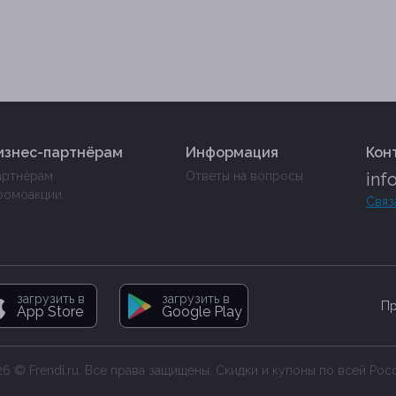
изнес-партнёрам
Информация
Кон
артнёрам
Ответы на вопросы
inf
ромоакции
Связ
загрузить в
загрузить в
Пр
App Store
Google Play
6 © Frendi.ru. Все права защищены. Скидки и купоны по всей Рос