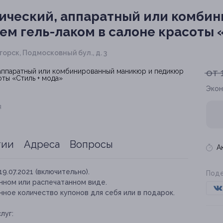
ический, аппаратный или комби
ем гель-лаком в салоне красоты 
горск, Подмосковный бул., д. 3
от 
Экон
я
тии
Адреса
Вопросы
А
19.07.2021 (включительно).
Поде
нном или распечатанном виде.
ное количество купонов для себя или в подарок.
луг: