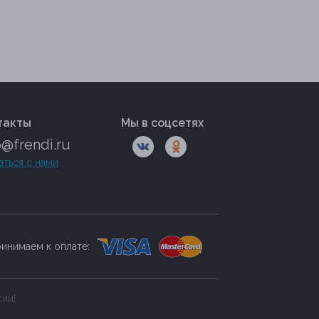
такты
Мы в соцсетях
o@frendi.ru
аться с нами
инимаем к оплате:
сии!