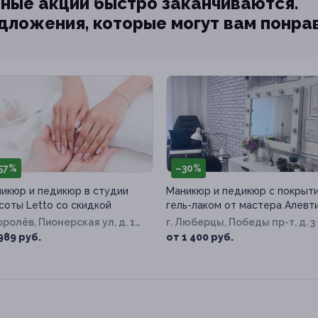
ные акции быстро заканчиваются.
едложения, которые могут вам понра
57%
–30%
икюр и педикюр в студии
Маникюр и педикюр с покрыт
соты Letto со скидкой
гель-лаком от мастера Алевт
Королёв, Пионерская ул, д. 15,
г. Люберцы, Победы пр-т, д. 3
989 руб.
от 1 400 руб.