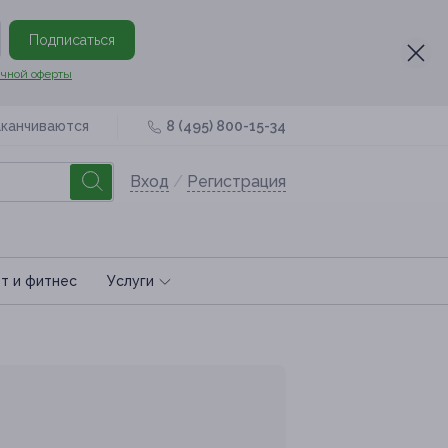
Подписаться
чной оферты
аканчиваются
8 (495) 800-15-34
Вход
/
Регистрация
т и фитнес
Услуги