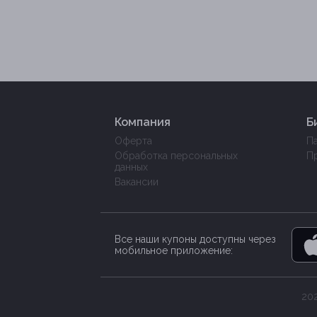
Компания
Б
Оферта
П
Обработка персональных
П
данных
Вакансии
Все наши купоны доступны через
мобильное приложение:
202