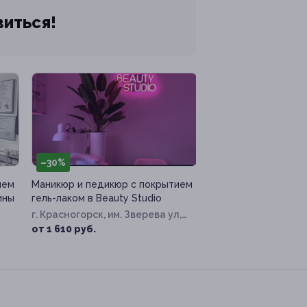
виться!
–30%
ием
Маникюр и педикюр с покрытием
ины
гель-лаком в Beauty Studio
г. Красногорск, им. Зверева ул,
д. 4
от 1 610 руб.