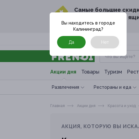
Cамые большие скид
в твоём почтовом ящ
Вы находитесь в городе
Калининград
?
Москва
Да
Нет
Акции дня
Товары
Туризм
Рест
Развлечения
Рестораны и еда
Главная
Акции дня
Красота и уход
АКЦИЯ, КОТОРУЮ ВЫ ИСКА