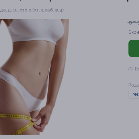
а, д. 10, стр. 1 (эт. 3, каб. 304)
от 
Экон
В
Поде