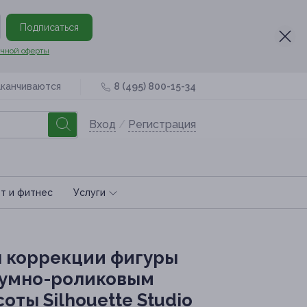
Подписаться
чной оферты
аканчиваются
8 (495) 800-15-34
Вход
/
Регистрация
т и фитнес
Услуги
ля коррекции фигуры
куумно-роликовым
ты Silhouette Studio