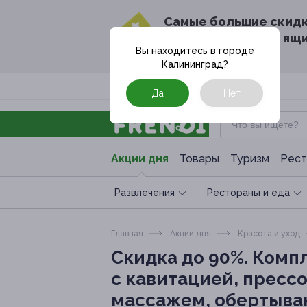
Cамые большие скид
в твоём почтовом ящ
Вы находитесь в городе
Калининград
?
Москва
Да
Нет
Акции дня
Товары
Туризм
Рест
Развлечения
Рестораны и еда
Главная
Акции дня
Красота и уход
Скидка до 90%.
Компл
с кавитацией, пресс
массажем, обертывани