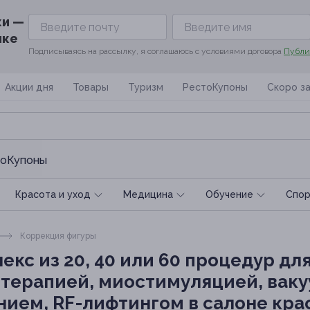
ки —
ике
Подписываясь на рассылку, я соглашаюсь с условиями договора
Публи
Акции дня
Товары
Туризм
РестоКупоны
Скоро з
оКупоны
Красота и уход
Медицина
Обучение
Спoр
Коррекция фигуры
екс из 20, 40 или 60 процедур д
отерапией, миостимуляцией, ва
ем, RF-лифтингом в салоне красо