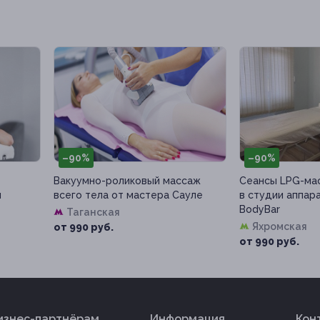
90%
–90%
уумно-роликовый массаж
Сеансы LPG-массажа тела
го тела от мастера Сауле
в студии аппаратного массаж
BodyBar
Таганская
Яхромская
990 руб.
от 990 руб.
изнес-партнёрам
Информация
Кон