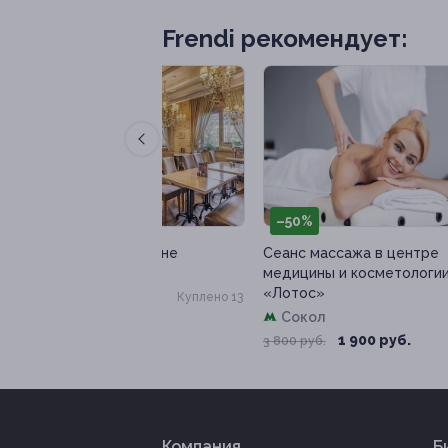
Frendi рекомендует:
–50%
–
 ресторане
Сеанс массажа в центре
Вак
а полцены
медицины и косметологии
все
«Лотос»
я
Куплено 13
Сокол
от 
200 руб.
1 900 руб.
3 800 руб.
Компания
Б