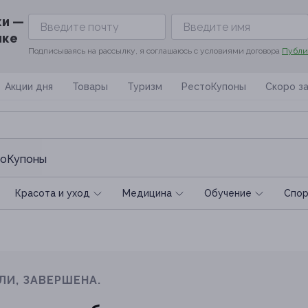
ки —
ике
Подписываясь на рассылку, я соглашаюсь с условиями договора
Публи
Акции дня
Товары
Туризм
РестоКупоны
Скоро з
оКупоны
Красота и уход
Медицина
Обучение
Спoр
ЛИ, ЗАВЕРШЕНА.