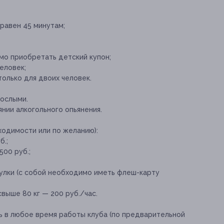
 равен 45 минутам;
мо приобретать детский купон;
еловек;
олько для двоих человек.
ослыми.
янии алкогольного опьянения.
ходимости или по желанию):
б.;
00 руб.;
улки (с собой необходимо иметь флеш-карту
выше 80 кг — 200 руб./час.
ь в любое время работы клуба (по предварительной