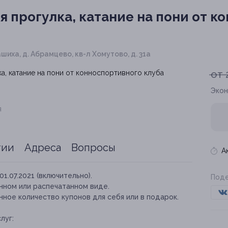
я прогулка, катание на пони от к
ашиха, д. Абрамцево, кв-л Хомутово, д. 31а
от 
Экон
я
тии
Адреса
Вопросы
А
01.07.2021 (включительно).
Поде
нном или распечатанном виде.
ное количество купонов для себя или в подарок.
луг: