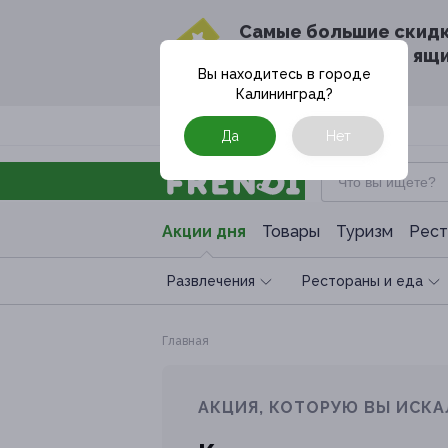
Cамые большие скид
в твоём почтовом ящ
Вы находитесь в городе
Калининград
?
Москва
Да
Нет
Акции дня
Товары
Туризм
Рест
Развлечения
Рестораны и еда
Главная
АКЦИЯ, КОТОРУЮ ВЫ ИСКА