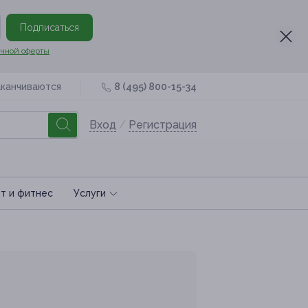
Подписаться
чной оферты
аканчиваются
8 (495) 800-15-34
Вход
/
Регистрация
т и фитнес
Услуги