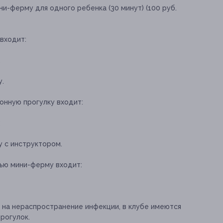
ни-ферму для одного ребенка (30 минут) (100 руб.
 входит:
;
у.
онную прогулку входит:
;
у с инструктором.
зью мини-ферму входит:
х на нераспространение инфекции, в клубе имеются
рогулок.