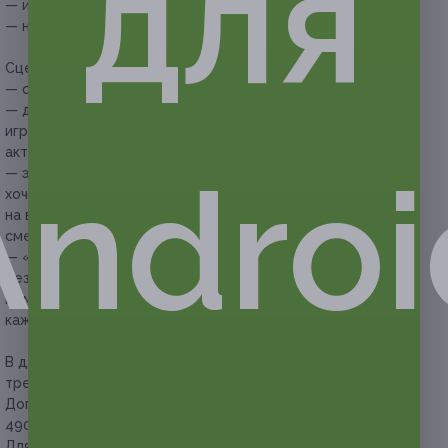
для
— иммерсивное шоу с актерами;
— настоящий бункер советских времен.
Сценарии на выбор:
— особая версия игры «Мальчишник» или «Девичник»;
— для специальных случаев предусмотрена спецверсия
игры для любителей иммерсивных шоу с участием
актеров;
Androi
— эротическая версия игры «Премиум 18+» — для тех, кто
хочет получить обжигающий контакт страсти, 3 версии
на выбор: премиум для парней, премиум для девушек,
смешанный премиум;
— «Шоу-версия» — полностью бесконтактная версия игры
без физических прикосновений, игроки окунутся в мир
иммерсивного шоу, где исход игры зависит от действий
каждого игрока.
В дни официальных государственных праздников
требуется покупка купона на выходной день.
Доплата для компании свыше 4 человек —
490 руб. за человека.
Для прохождения квеста необходима удобная одежда