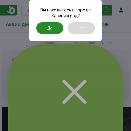
Вы находитесь в городе
Калининград
?
Акции дня
Товары
Туризм
РестоКупоны
Да
Нет
Главная
Акции дня
Развлечения
Квеcты
АКЦИЯ, КОТОРУЮ ВЫ ИСКАЛИ, ЗАВЕРШЕНА.
К сожалению, выгодные акции быстро
заканчиваются.
Но у Frendi есть предложения, которые
могут вам понравиться!