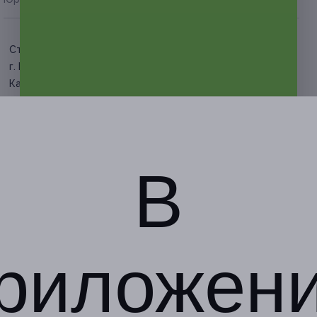
Стахановская
г. Москва, 2-й
Карачаровский пр., д. 2
круглосуточно и
ежедневно, с 12:00 до
00:00 ежедневно (запись на
квест )
В
+7 (499) 403-14-74
Показать номер телефона
риложен