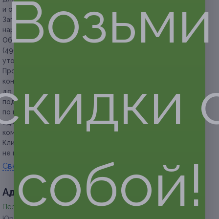
Возьми
и обувь без каблуков.
Запрещается играть в состоянии алкогольного или
наркотического опьянения.
Обязательна предварительная запись по телефону‬ +7
(499) 403-14-74 (с 12:00 до 00:00 ежедневно) (для
уточнения дополнительной информации).
Просьба при бронировании времени оставлять несколько
скидки 
контактных номеров телефона для связи. За 3–4 часа
до посещения квеста администрации необходимо
подтвердить посещение (будет осуществлен звонок
по контактным номерам телефона участника акции). Если
администрации не удастся связаться с участником,
компания оставляет за собой право снять бронирование.
Клиент обязан сообщить об отмене или переносе записи
не менее чем за 12 часов.
собой!
Свернуть
Адресa
Перейти на сайт партнера
Юридическая информация о партнёре