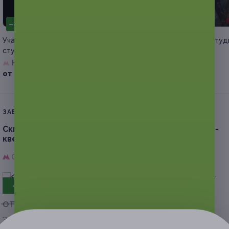
–88%
–70%
Участие в перформанс-квесте от
Участие в квесте от студ
студии «Фактор страха»
Quest Ground
Нижегородская
Печатники
от 958 руб.
от 1 200 руб.
ЗАВЕРШЁННАЯ АКЦИЯ
Скидка до 60%.
Участие в пугающем перформанс-
квесте «Чума» от компании Dream Quest
Стахановская,
г. Москва, 2-й Карачаровский пр., д. 2
- 58%
от 4 000 руб.
от 1 680 руб.
Экономия от 2 320 руб.