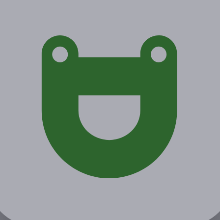
Акция завершена
Поделиться с друзьями
Начало действия
Окончание действия
10 апреля 2021 г.
11 июля 2021 г.
Условия
Описание
Гарантии
Адреса
Вопросы
Срок действия купонов:
с 11.04.2021 до 11.07.2021
(включительно).
Вы можете предъявить купон в электронном или
распечатанном виде.
Один человек может купить неограниченное количество
купонов для себя или в подарок.
Купон действует на следующие виды услуг: