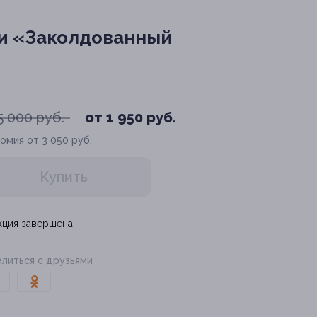
ми «Заколдованный
5 000 руб.
от 1 950 руб.
омия от 3 050 руб.
Купить
кция завершена
литься с друзьями