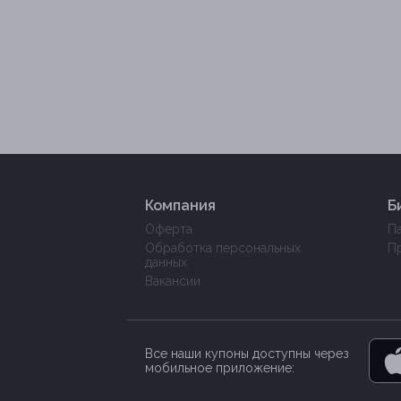
Компания
Б
Оферта
П
Обработка персональных
П
данных
Вакансии
Все наши купоны доступны через
мобильное приложение: