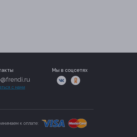
такты
Мы в соцсетях
o@frendi.ru
аться с нами
инимаем к оплате: