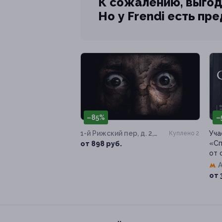
К сожалению, выгод
Но у Frendi есть пр
–85%
–
1-й Рижский пер, д. 2,
Уча
Куплено 2
стр. 10
«Сп
от 898 руб.
от 
от 