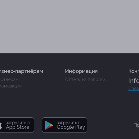
изнес-партнёрам
Информация
Кон
артнёрам
Ответы на вопросы
inf
ромоакции
Связ
загрузить в
загрузить в
Пр
App Store
Google Play