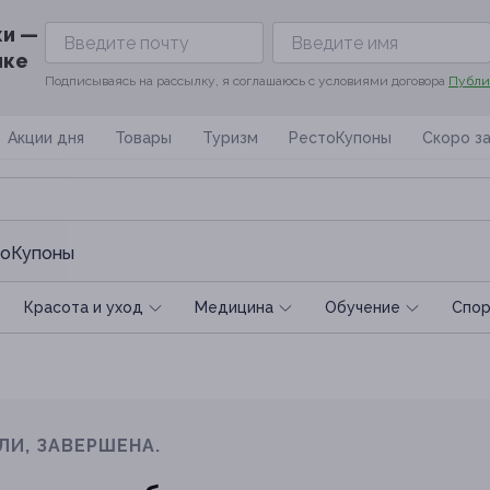
ки —
ике
Подписываясь на рассылку, я соглашаюсь с условиями договора
Публи
Акции дня
Товары
Туризм
РестоКупоны
Скоро з
оКупоны
Красота и уход
Медицина
Обучение
Спoр
ЛИ, ЗАВЕРШЕНА.