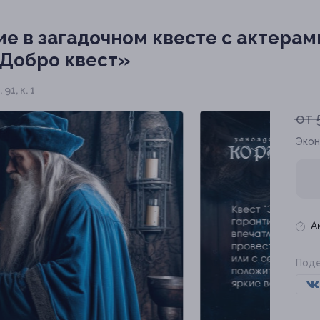
ие в загадочном квесте с актера
«Добро квест»
91, к. 1
от 
Экон
А
Поде