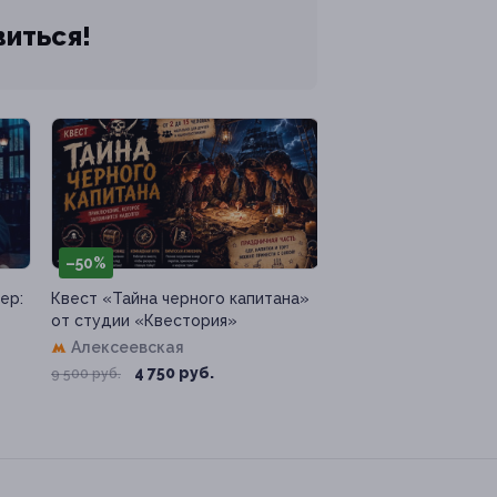
виться!
–50%
ер:
Квест «Тайна черного капитана»
от студии «Квестория»
Алексеевская
4 750 руб.
9 500 руб.