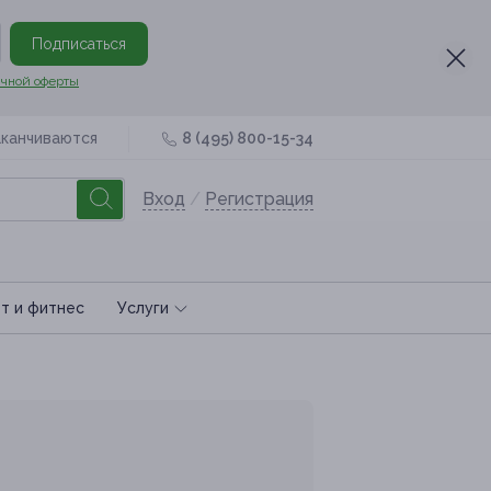
Подписаться
чной оферты
аканчиваются
8 (495) 800-15-34
Вход
/
Регистрация
т и фитнес
Услуги