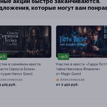
ные акции быстро заканчиваются.
едложения, которые могут вам понра
51%
–51%
стие в семейном квесте
Участие в квесте «Гарри Потт
асти Сириуса Блэка»
тайна Николаса Фламеля»
студии Harrys Quest
от Magic Quest
Алексеевская
Алексеевская
3 425 руб.
от 2 450 руб.