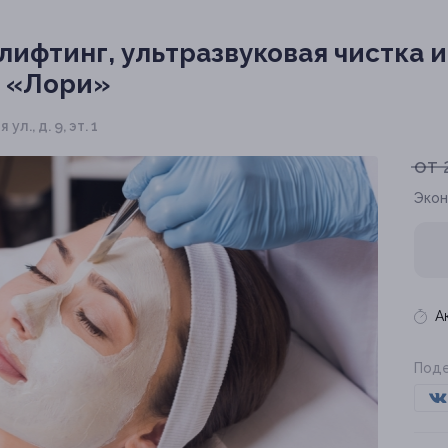
ифтинг, ультразвуковая чистка 
е «Лори»
ул., д. 9, эт. 1
от 
Экон
А
Поде