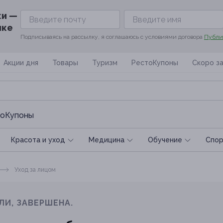
ки —
ике
Подписываясь на рассылку, я соглашаюсь с условиями договора
Публи
Акции дня
Товары
Туризм
РестоКупоны
Скоро з
оКупоны
Красота и уход
Медицина
Обучение
Спoр
Уход за лицом
ЛИ, ЗАВЕРШЕНА.