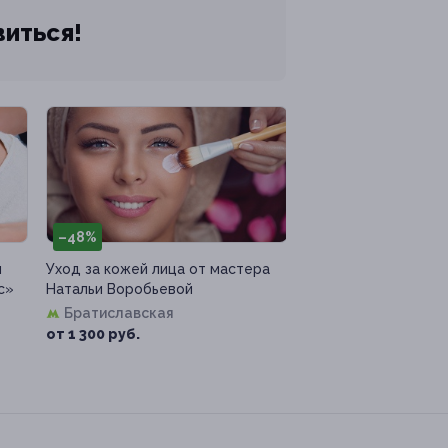
виться!
–48%
я
Уход за кожей лица от мастера
с»
Натальи Воробьевой
Братиславская
от 1 300 руб.