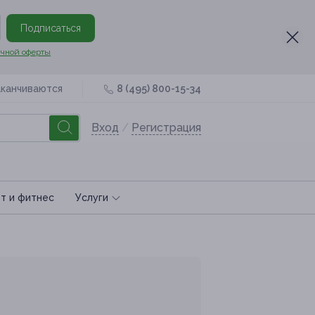
Подписаться
чной оферты
аканчиваются
8 (495) 800-15-34
Вход
/
Регистрация
т и фитнес
Услуги