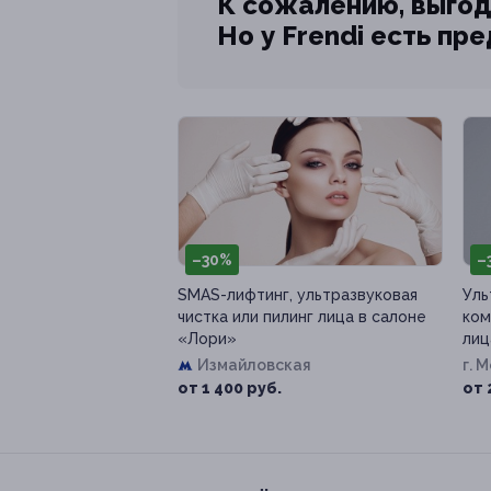
К сожалению, выгод
Но у Frendi есть пр
–30%
–
SMAS-лифтинг, ультразвуковая
Уль
чистка или пилинг лица в салоне
ком
«Лори»
лиц
Измайловская
г. 
от 1 400 руб.
от 