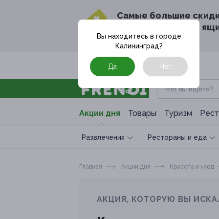
Cамые большие скид
в твоём почтовом ящ
Вы находитесь в городе
Калининград
?
Москва
Да
Нет
Акции дня
Товары
Туризм
Рест
Развлечения
Рестораны и еда
Главная
Акции дня
Красота и уход
АКЦИЯ, КОТОРУЮ ВЫ ИСКА