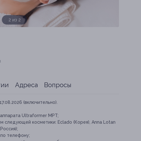
1 из 2
я
тии
Адреса
Вопросы
17.08.2026 (включительно).
ппарата Ultraformer MPT;
 следующей косметики: Eclado (Корея), Anna Lotan
(Россия);
 по телефону;