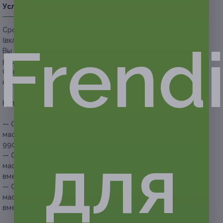
Условия
Описание
Гарантии
Адреса
Вопросы
Срок действия купонов:
с 20.05.2026 до 19.08.2026
Frend
(включительно).
Вы можете предъявить купон в электронном или
распечатанном виде.
Один человек может купить неограниченное количество
купонов для себя или в подарок.
Купон действует на следующие виды услуг:
— Скидка 90% на безлимитное посещение сеансов LPG-
массажа всего тела в течение 1 месяца (990 руб. вместо
9900 руб.)
для
— Скидка 90% на безлимитное посещение сеансов LPG-
массажа всего тела в течение 3 месяцев (1590 руб.
вместо 15 900 руб.)
— Скидка 90% на безлимитное посещение сеансов LPG-
массажа всего тела в течение 6 месяцев (2090 руб.
вместо 20 900 руб.)