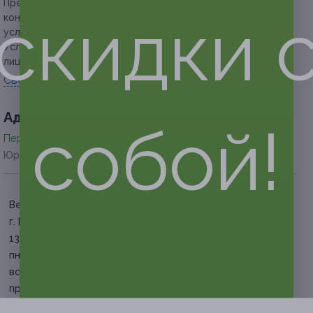
Предупреждаем о необходимости получения
скидки 
консультации у врача-специалиста по оказываемым
услугам и противопоказаниям.
Услуга предоставляется только совершеннолетним
лицам.
Свернуть
Адресa
собой!
Перейти на сайт партнера
Юридическая информация о партнёре
Верхние Лихоборы
г. Москва, ул. Дубнинская, д.
13
пн-пт: с 10:00 до 21:00, сб-
вс: выходные (по
предварительной записи)
+7 (495) 762-01-43, +7 (985)