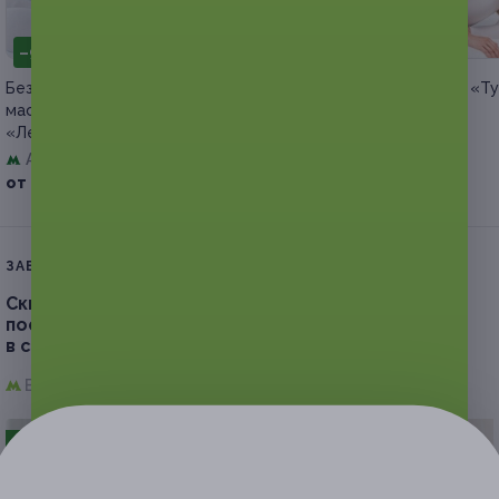
–90%
–90%
Безлимитное посещение LPG-
LPG-массаж в студии «Т
массажа всего тела в студии
массаж» со скидкой
«Легко худеем»
Верхние Лихоборы
Автозаводская
от 990 руб.
от 990 руб.
ЗАВЕРШЁННАЯ АКЦИЯ
Скидка до 90%.
1, 3 или 6 месяцев безлимитного
посещения сеансов LPG-массажа всего тела
в студии коррекции фигуры «Тут массаж»
Верхние Лихоборы,
г. Москва, ул. Дубнинская, д. 13
- 90%