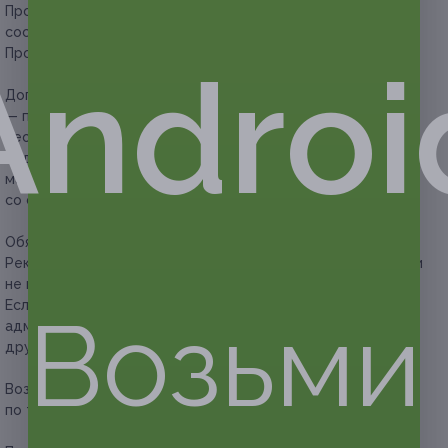
Продолжительность одного сеанса LPG-массажа
составляет 30 минут.
Процедуры LPG-массажа проводятся на аппарате Vortex.
Androi
Дополнительно оплачивается на месте:
— при каждом посещении сеанса LPG-массажа
необходима доплата в размере 600 руб. (за один сеанс);
— для сеанса LPG-массажа необходим индивидуальный
массажный костюм (стоимость — 1000 руб., можно прийти
со своим).
Обязательна предварительная запись по телефону.
Рекомендовано сообщить об отмене или переносе записи
не менее чем за 12 часов.
Если участник акции опаздывает более чем на 15 минут,
Возьми
администрация студии вправе перенести сеанс на любое
другое (удобное участнику и персоналу студии) время.
Возможность оказания услуг для мужчин уточняйте
по телефону.