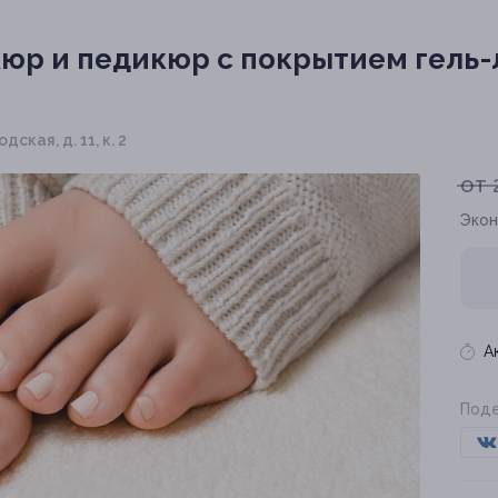
р и педикюр с покрытием гель-
дская, д. 11, к. 2
от 
Экон
А
Поде