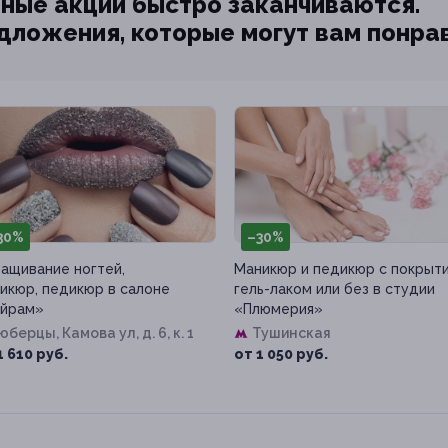
ные акции быстро заканчиваются.
едложения, которые могут вам понра
30%
–30%
ащивание ногтей,
Маникюр и педикюр с покрыт
икюр, педикюр в салоне
гель-лаком или без в студии
айрам»
«Плюмерия»
Люберцы, Камова ул, д. 6, к. 1
Тушинская
1 610 руб.
от 1 050 руб.