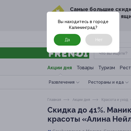
Cамые большие скид
в твоём почтовом ящ
Вы находитесь в городе
Калининград
?
Москва
Да
Нет
Акции дня
Товары
Туризм
Рест
Развлечения
Рестораны и еда
Главная
Акции дня
Красота и уход
Скидка до 41%.
Маник
красоты «Алина Ней