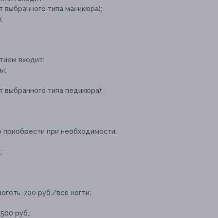
т выбранного типа маникюра);
;
тием входит:
ы;
т выбранного типа педикюра);
о приобрести при необходимости:
;
ноготь, 700 руб./все ногти;
500 руб.;