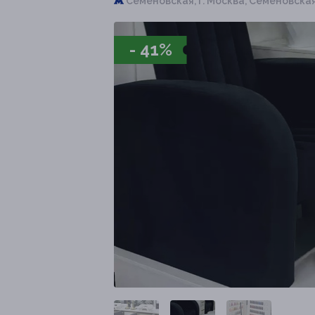
Семёновская,
г. Москва, Семеновская п
- 41%