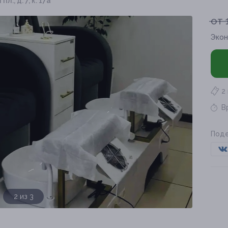
л., д. 7, к. 17а
от 
Экон
2
В
Поде
3 из 3