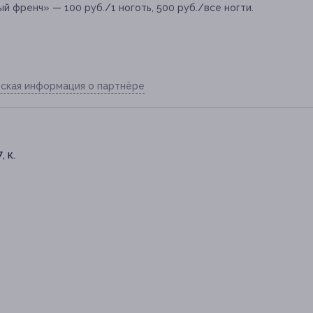
й френч» — 100 руб./1 ноготь, 500 руб./все ногти.
ская информация о партнёре
, к.