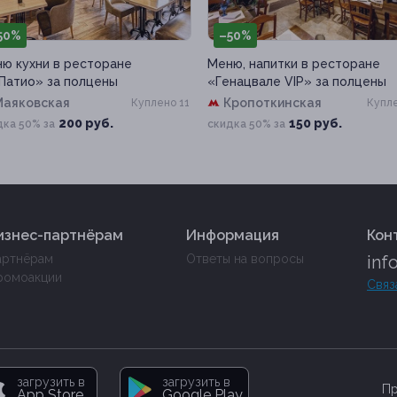
50%
–50%
ю, напитки в ресторане
Сеанс массажа в центре
нацвале VIP» за полцены
медицины и косметологии
«Лотос»
Кропоткинская
Куплено 5
Сокол
150 руб.
дка 50% за
1 900 руб.
3 800 руб.
изнес-партнёрам
Информация
Кон
артнёрам
Ответы на вопросы
inf
ромоакции
Связ
загрузить в
загрузить в
Пр
App Store
Google Play