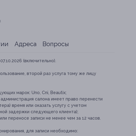
я
тии
Адреса
Вопросы
07.10.2026 (включительно).
ользование, второй раз услуга тому же лицу
ющих марок: Uno, Cni, Beautix;
т администрация салона имеет право перенести
ера) время или оказать услугу с учетом
ной задержки следующего клиента);
и переносе записи не менее чем за 12 часов.
онирования, для записи необходимо: