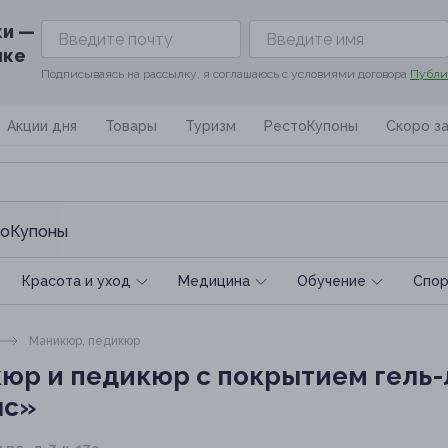
ки —
ике
Подписываясь на рассылку, я соглашаюсь с условиями договора
Публи
Акции дня
Товары
Туризм
РестоКупоны
Скоро з
оКупоны
Красота и уход
Медицина
Обучение
Спoр
Маникюр, педикюр
юр и педикюр с покрытием гель-
лс»