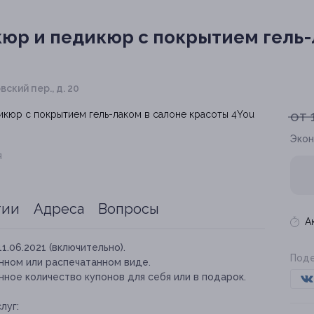
юр и педикюр с покрытием гель-
ский пер., д. 20
от 
Экон
я
тии
Адреса
Вопросы
А
11.06.2021 (включительно).
Поде
нном или распечатанном виде.
ное количество купонов для себя или в подарок.
луг: