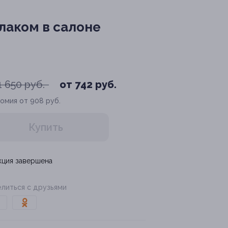
лаком в салоне
1 650 руб.
от 742 руб.
омия от 908 руб.
Купить
кция завершена
литься с друзьями