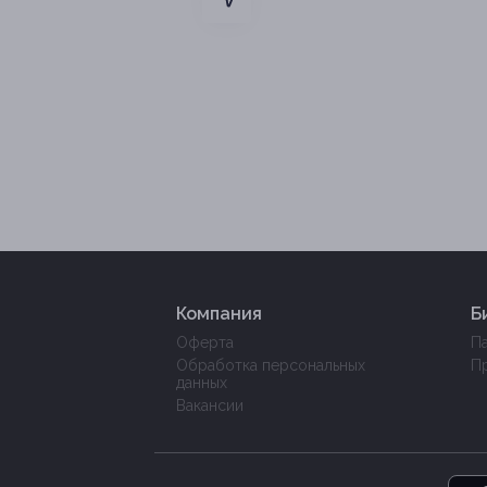
Компания
Б
Оферта
П
Обработка персональных
П
данных
Вакансии