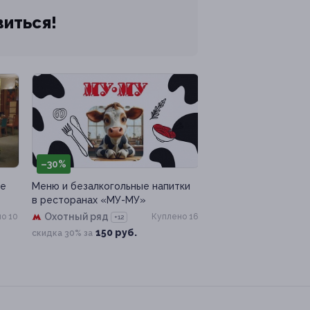
виться!
–30%
не
Меню и безалкогольные напитки
в ресторанах «МУ-МУ»
Охотный ряд
о 10
Куплено 16
+12
150 руб.
скидка 30% за