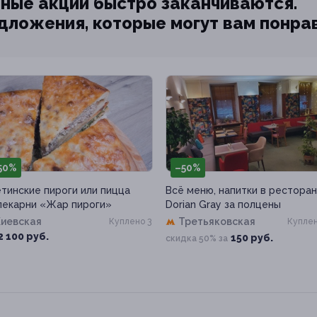
ные акции быстро заканчиваются.
едложения, которые могут вам понра
50%
–50%
тинские пироги или пицца
Всё меню, напитки в рестора
пекарни «Жар пироги»
Dorian Gray за полцены
Киевская
Третьяковская
Куплено 3
Куплен
2 100 руб.
150 руб.
скидка 50% за