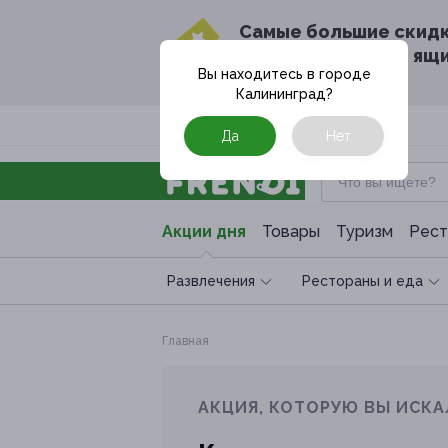
Cамые большие скид
в твоём почтовом ящ
Вы находитесь в городе
Калининград
?
Москва
Да
Нет
Акции дня
Товары
Туризм
Рест
Развлечения
Рестораны и еда
Главная
АКЦИЯ, КОТОРУЮ ВЫ ИСКА