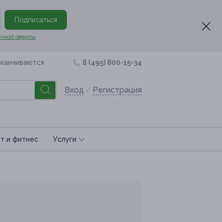
Подписаться
чной оферты
аканчиваются
8 (495) 800-15-34
Вход
/
Регистрация
т и фитнес
Услуги