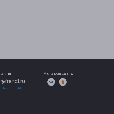
такты
Мы в соцсетях
o@frendi.ru
аться с нами