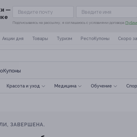
ки —
ике
Подписываясь на рассылку, я соглашаюсь с условиями договора
Публи
Акции дня
Товары
Туризм
РестоКупоны
Скоро з
оКупоны
Красота и уход
Медицина
Обучение
Спoр
ЛИ, ЗАВЕРШЕНА.