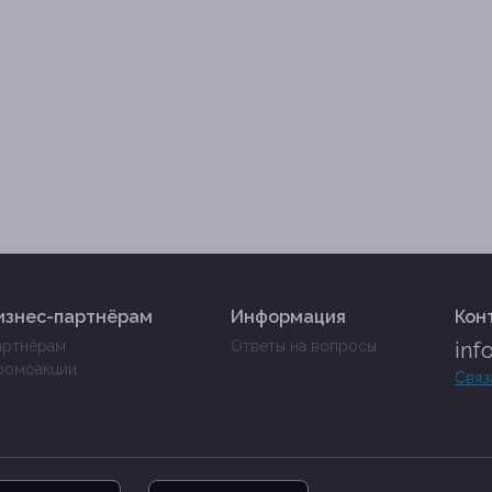
изнес-партнёрам
Информация
Кон
артнёрам
Ответы на вопросы
inf
ромоакции
Связ