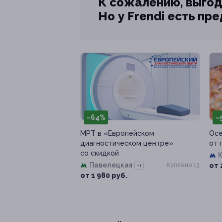
К сожалению, выгод
Но у Frendi есть пр
–64%
–
МРТ в «Европейском
Осе
диагностическом центре»
от 
со скидкой
Павелецкая
Куплено 13
от 
+1
от 1 980 руб.