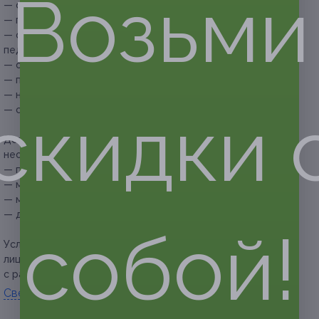
Возьми
— обработка ногтей и ногтевой пластины;
— придание формы ногтям;
— обработка кутикулы (в зависимости от выбранного типа
педикюра);
— обработка стоп;
— покрытие ногтей гель-лаком;
— нанесение масла для кутикулы;
скидки 
— снятие.
Дополнительные услуги, которые можно приобрести при
необходимости:
— покрытие Luxio — 500 руб.;
— массаж свеча — 350 руб.;
— массаж рук — 250 руб.;
— дизайн (1 ноготь) — 150 руб.
собой!
Услуга предоставляется только совершеннолетним
лицам. Несовершеннолетним услуга предоставляется
с разрешения родителей.
Свернуть