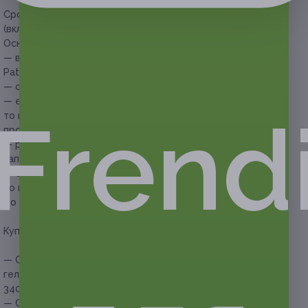
Срок действия купонов:
с 16.05.2026 до 16.08.2026
(включительно).
Основные условия:
— в работе используются гель-лаки следующих марок:
Patrisa Nails, Mio Nails, Alta Nivelo;
— обязательна предварительная запись по телефону;
— если участник акции опаздывает более чем на 15 минут,
Frend
то мастер оставляет за собой право перенести
процедуру на другое время;
— рекомендовано сообщить об отмене или переносе
записи не менее чем за 12 часов;
— если у клиента наблюдаются грибковые заболевания,
то мастер вправе отказать ему в предоставлении услуг
до полного выздоровления.
Купон действует на следующие виды услуг:
— Скидка 30% на маникюр с выравниванием, покрытием
гель-лаком и снятием гель-лака (2380 руб. вместо
3400 руб.)
— Скидка 30% на педикюр с выравниванием, покрытием