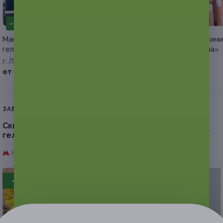
–30%
–40%
Маникюр и педикюр с покрытием
Маникюр и педикюр в им
гель-лаком от мастера Алевтины
лаборатории «Персона»
г. Люберцы, Победы пр-т, д. 3
Вавиловская
от 1 400 руб.
от 1 440 руб.
ЗАВЕРШЁННАЯ АКЦИЯ
Скидка до 32%.
Маникюр и педикюр с покрытием
гель-лаком и снятием в салоне красоты «Прядь»
Комсомольская,
г. Москва, ​Спасский туп., д. 4
- 30%