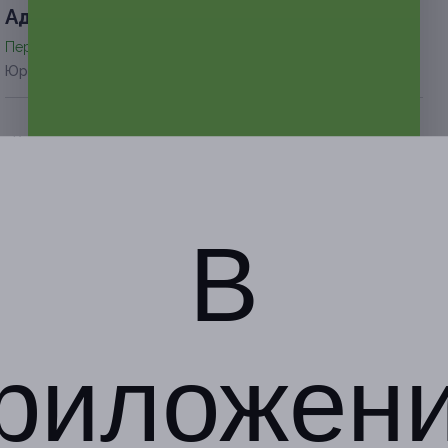
Адресa
Перейти на сайт партнера
Юридическая информация о партнёре
Комсомольская
г. Москва, ​Спасский туп., д.
4
по предварительной записи
В
+7 (967) 036-00-21
Показать номер телефона
риложен