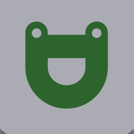
2 из 2
от 3 400 руб.
от 2 380 руб.
Экономия от 1 020 руб.
Акция завершена
Поделиться с друзьями
Начало действия
Окончание действия
15 мая 2026 г.
16 августа 2026 г.
Условия
Описание
Гарантии
Адреса
Вопросы