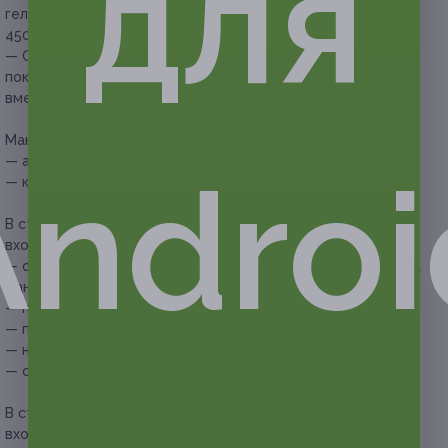
для
гель-лаком и снятием гель-лака (3150 руб. вместо
4500 руб.)
— Скидка 32% на маникюр и педикюр с выравниванием,
покрытием гель-лаком и снятием гель-лака (4930 руб.
вместо 7250 руб.)
Маникюр и педикюр на выбор:
— аппаратный;
Androi
— комбинированный.
В стоимость купона на маникюр с покрытием гель-лаком
входит:
— обработка кутикулы (в зависимости от выбранного типа
маникюра);
— придание формы ногтям;
— покрытие ногтей гель-лаком;
— нанесение масла для кутикулы;
— снятие.
В стоимость купона на педикюр с покрытием гель-лаком
входит: