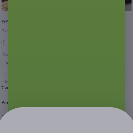
1 из 2
от 3 500 руб.
от 1 750 руб.
Экономия от 1 750 руб.
Время продаж ограничено!
Поделиться с друзьями
Начало действия
Окончание действия
7 июля 2026 г.
6 октября 2026 г.
Условия
Описание
Гарантии
Адреса
Вопросы
Срок действия купонов:
с 08.07.2026 до 06.10.2026
(включительно).
Основные условия: