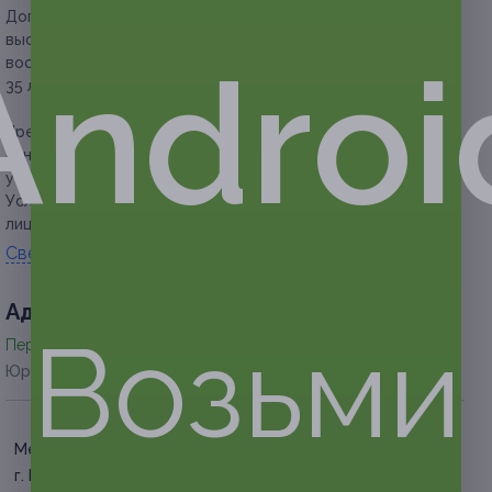
Дополнительное преимущество:
услуги оказывают
высококвалифицированные специалисты в области
Androi
восточной медицины: Сок Мен Хо (стаж работы — более
35 лет) и Ким Хок Сон (стаж работы — более 25 лет).
Предупреждаем о необходимости получения
консультации у врача-специалиста по оказываемым
услугам и противопоказаниям.
Услуга предоставляется только совершеннолетним
лицам.
Свернуть
Адресa
Возьми
Перейти на сайт партнера
Юридическая информация о партнёре
Медведково
г. Москва, пр. Шокальского,