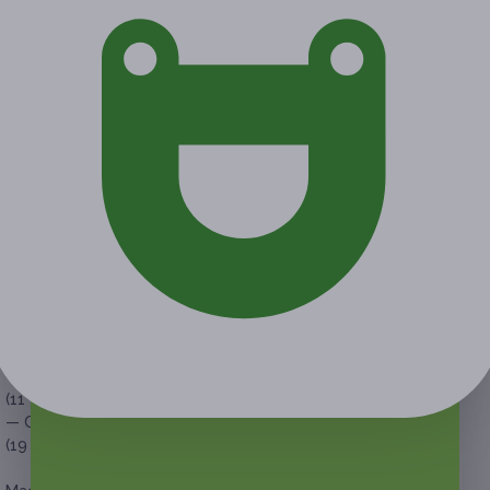
— одноразовое белье входит в стоимость купона;
— обязательна предварительная запись по телефону или
на
сайте
;
— если участник акции опаздывает более чем на 15 минут,
то администрация имидж-лаборатории вправе перенести
процедуру на другое (удобное для персонала и клиента)
время;
— рекомендовано сообщить об отмене или переносе
записи не менее чем за 12 часов;
— при первом посещении необходимо предъявить купон.
Купон действует на следующие виды услуг:
Массаж Туйна (60 минут):
— Скидка 50% на 1 сеанс массажа Туйна (60 минут)
(4000 руб. вместо 8000 руб.)
— Скидка 51% на 3 сеанса массажа Туйна (по 60 минут)
(11 760 руб. вместо 24 000 руб.)
— Скидка 52% на 5 сеансов массажа Туйна (по 60 минут)
(19 200 руб. вместо 40 000 руб.)