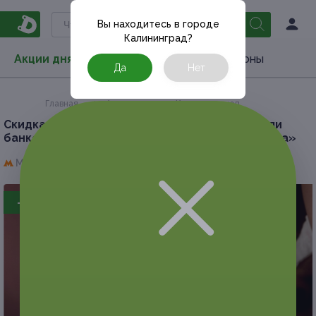
Вы находитесь в городе
Калининград
?
Акции дня
Товары
Туризм
РестоКупоны
Да
Нет
Главная
Акции дня
Красота и уход
Скидка до 52%.
Массаж Туйна, акупунктура или
банкотерапия в имидж-лаборатории «Персона»
Медведково,
г. Москва, пр. Шокальского, д. 25, к. 2
- 50%