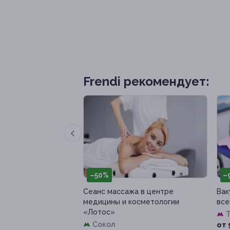
Frendi рекомендует:
–50%
–
 ресторане
Сеанс массажа в центре
Вак
а полцены
медицины и косметологии
все
«Лотос»
я
Куплено 13
Сокол
от 
200 руб.