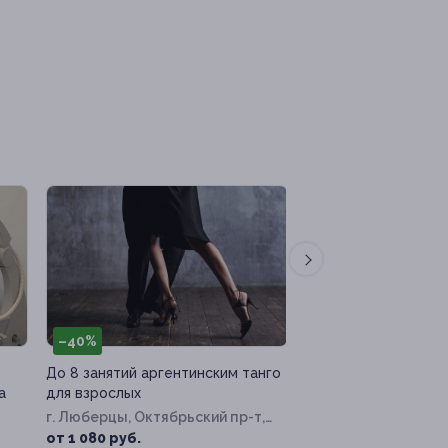
–40%
–40%
До 8 занятий аргентинским танго
Вакуумно-роликовы
а
для взрослых
в студии «Боди фи
г. Люберцы, Октябрьский пр-т,
г. о, Новотушинская 
д. 193
от 1 080 руб.
от 1 200 руб.