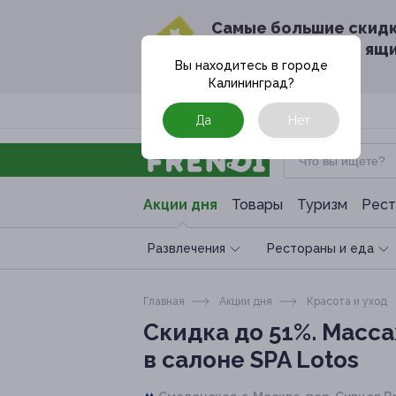
Cамые большие скид
в твоём почтовом ящ
Вы находитесь в городе
Калининград
?
Москва
Да
Нет
Акции дня
Товары
Туризм
Рест
Развлечения
Рестораны и еда
Главная
Акции дня
Красота и уход
Скидка до 51%.
Масса
в салоне SPA Lotos