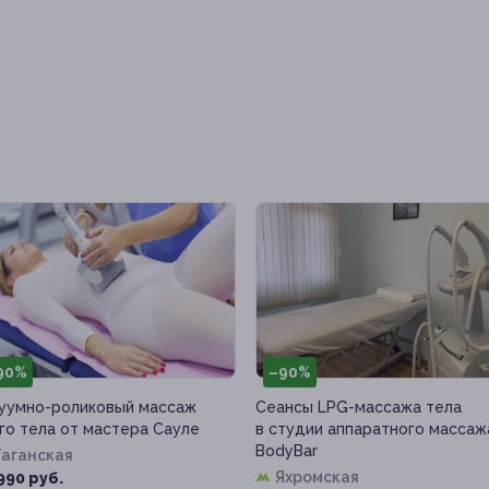
90%
–90%
уумно-роликовый массаж
Сеансы LPG-массажа тела
го тела от мастера Сауле
в студии аппаратного массаж
BodyBar
Таганская
Яхромская
990 руб.