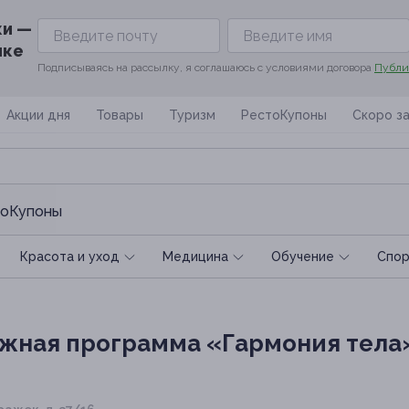
ки —
ике
Подписываясь на рассылку, я соглашаюсь с условиями договора
Публи
Акции дня
Товары
Туризм
РестоКупоны
Скоро з
оКупоны
Красота и уход
Медицина
Обучение
Спoр
жная программа «Гармония тела