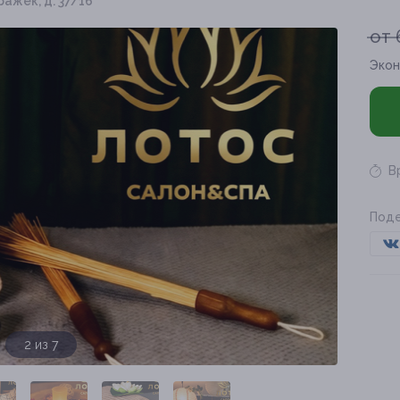
ражек, д. 37/16
от 
Экон
В
Поде
2 из 7