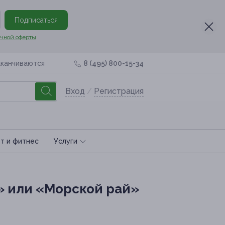
Подписаться
чной оферты
аканчиваются
8 (495) 800-15-34
Вход
/
Регистрация
т и фитнес
Услуги
» или «Морской рай»