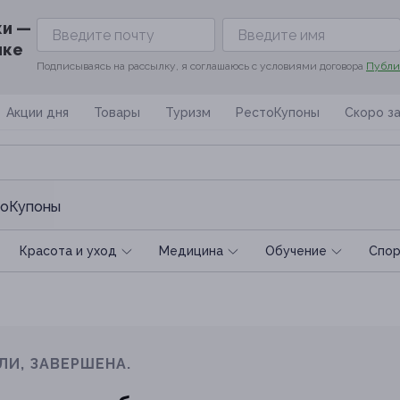
ки —
ике
Подписываясь на рассылку, я соглашаюсь с условиями договора
Публи
Акции дня
Товары
Туризм
РестоКупоны
Скоро з
оКупоны
Красота и уход
Медицина
Обучение
Спoр
ЛИ, ЗАВЕРШЕНА.