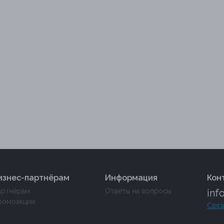
изнес-партнёрам
Информация
Кон
артнёрам
Ответы на вопросы
inf
ромоакции
Связ