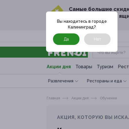
Cамые большие скид
в твоём почтовом ящ
Вы находитесь в городе
Калининград
?
Москва
Да
Нет
Акции дня
Товары
Туризм
Рест
Развлечения
Рестораны и еда
Главная
Акции дня
Обучение
АКЦИЯ, КОТОРУЮ ВЫ ИСКА