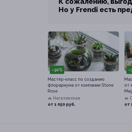
К сожалению, выгод
Но у Frendi есть пр
–30%
–
Мастер-класс по созданию
Мас
флорариума от компании Stone
от 
Rose
Mag
Нагатинская
от 1 050 руб.
от 