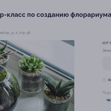
р-класс по созданию флорариума
 пр., д. 2, стр. 36
от 
Экон
А
Поде