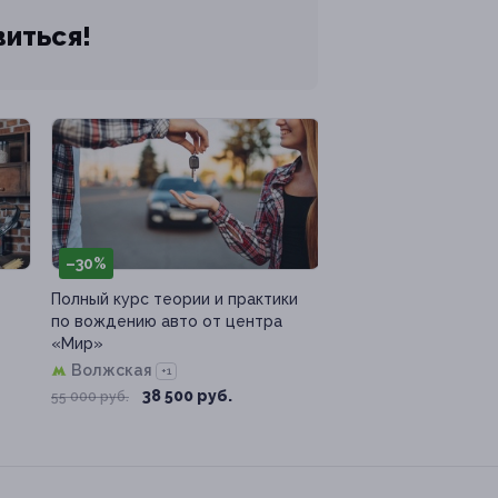
виться!
–30%
Полный курс теории и практики
по вождению авто от центра
«Мир»
Волжская
+1
38 500 руб.
55 000 руб.