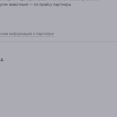
ругие животные) — по прайсу партнера.
ская информация о партнёре
 д.