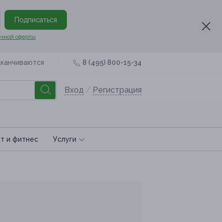
Подписаться
чной оферты
аканчиваются
8 (495) 800-15-34
Вход
/
Регистрация
т и фитнес
Услуги