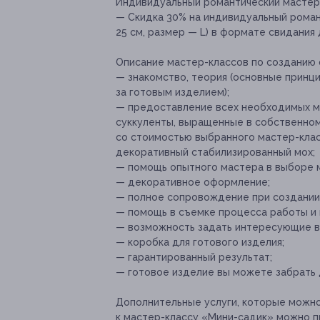
Индивидуальный романтический мастер-
— Скидка 30% на индивидуальный рома
25 см, размер — L) в формате свидания 
Описание мастер-классов по созданию
— знакомство, теория (основные принц
за готовым изделием);
— предоставление всех необходимых м
суккуленты, выращенные в собственном
со стоимостью выбранного мастер-класс
декоративный стабилизированный мох;
— помощь опытного мастера в выборе м
— декоративное оформление;
— полное сопровождение при создании
— помощь в съемке процесса работы и 
— возможность задать интересующие в
— коробка для готового изделия;
— гарантированный результат;
— готовое изделие вы можете забрать 
Дополнительные услуги, которые можн
к мастер-классу «Мини-садик» можно п