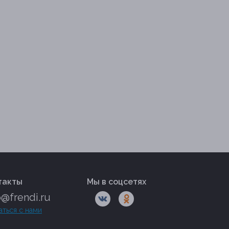
такты
Мы в соцсетях
o@frendi.ru
аться с нами