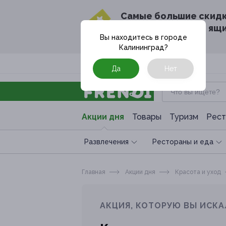
Cамые большие скид
в твоём почтовом ящ
Вы находитесь в городе
Калининград
?
Москва
Да
Нет
Акции дня
Товары
Туризм
Рест
Развлечения
Рестораны и еда
Главная
Акции дня
Красота и уход
АКЦИЯ, КОТОРУЮ ВЫ ИСКА