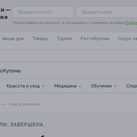
ки —
ике
Подписываясь на рассылку, я соглашаюсь с условиями договора
Публи
Акции дня
Товары
Туризм
РестоКупоны
Скоро з
оКупоны
Красота и уход
Медицина
Обучение
Спoр
Уход за волосами
ЛИ, ЗАВЕРШЕНА.