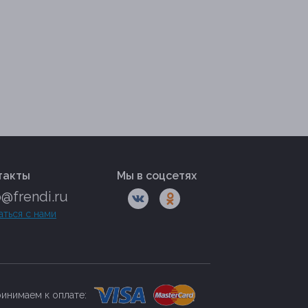
такты
Мы в соцсетях
o@frendi.ru
аться с нами
инимаем к оплате: