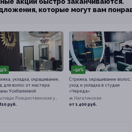
ные акции быстро заканчиваются.
едложения, которые могут вам понра
55%
–50%
ижка, укладка, окрашивание,
Стрижка, окрашивание волос,
д для волос от мастера
уход и укладка в студии
аны Усибалиевой
«Череда»
Мытищи, Рождественская ул,
Нагатинская
1
810 руб.
от 1 400 руб.