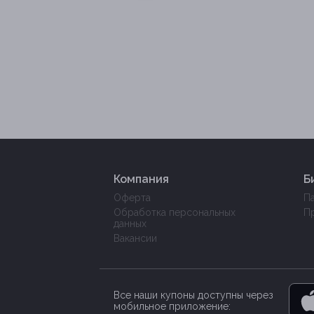
Компания
Б
Оферта
П
Обработка персональных
П
данных
Вакансии
Все наши купоны доступны через
мобильное приложение: