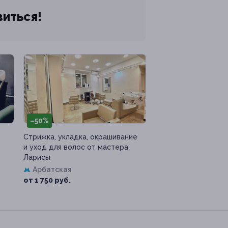
виться!
–50%
Стрижка, укладка, окрашивание
и уход для волос от мастера
Ларисы
Арбатская
от 1 750 руб.