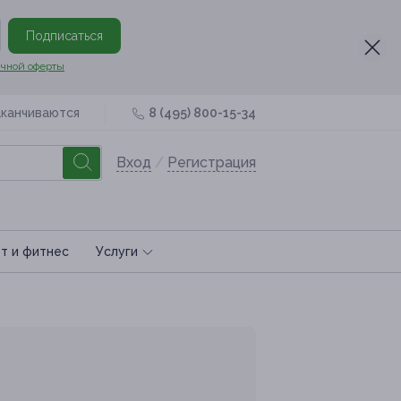
Подписаться
чной оферты
аканчиваются
8 (495) 800-15-34
Вход
/
Регистрация
т и фитнес
Услуги