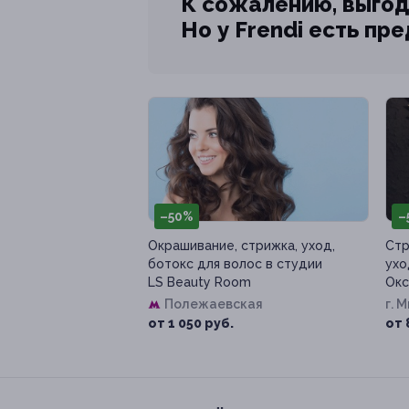
К сожалению, выгод
Но у Frendi есть пр
–50%
–
Окрашивание, стрижка, уход,
Стр
ботокс для волос в студии
ухо
LS Beauty Room
Окс
Полежаевская
г. 
д. 1
от 1 050 руб.
от 