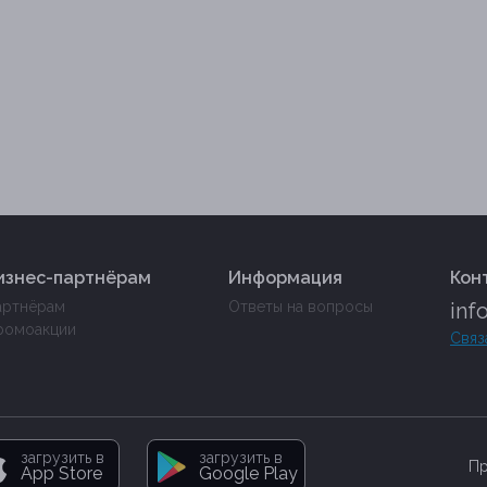
изнес-партнёрам
Информация
Кон
артнёрам
Ответы на вопросы
inf
ромоакции
Связ
загрузить в
загрузить в
Пр
App Store
Google Play