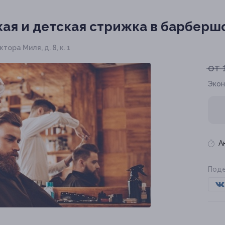
ая и детская стрижка в барберш
тора Миля, д. 8, к. 1
от 
Экон
А
Поде