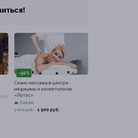
виться!
–50%
Сеанс массажа в центре
медицины и косметологии
«Лотос»
но 5
Сокол
1 900 руб.
3 800 руб.