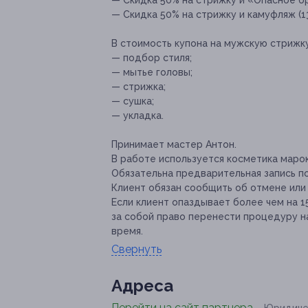
— Скидка 50% на стрижку и «Опасное бр
— Скидка 50% на стрижку и камуфляж (13
В стоимость купона на мужскую стрижку
— подбор стиля;
— мытье головы;
— стрижка;
— сушка;
— укладка.
Принимает мастер Антон.
В работе используется косметика марок: 
Обязательна предварительная запись п
Клиент обязан сообщить об отмене или 
Если клиент опаздывает более чем на 
за собой право перенести процедуру н
время.
Свернуть
Адресa
Перейти на сайт партнера
Юридиче