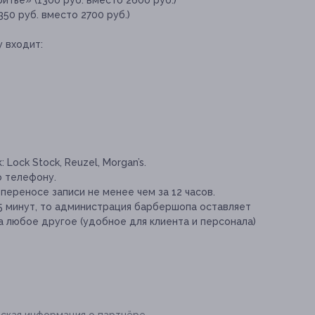
итье» (1300 руб. вместо 2600 руб.)
50 руб. вместо 2700 руб.)
 входит:
Lock Stock, Reuzel, Morgan’s.
о телефону.
переносе записи не менее чем за 12 часов.
15 минут, то администрация барбершопа оставляет
а любое другое (удобное для клиента и персонала)
ская информация о партнёре