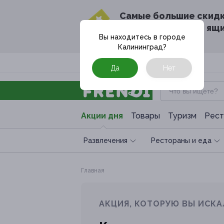
Cамые большие скид
в твоём почтовом ящ
Вы находитесь в городе
Калининград
?
Москва
Да
Нет
Акции дня
Товары
Туризм
Рест
Развлечения
Рестораны и еда
Главная
АКЦИЯ, КОТОРУЮ ВЫ ИСКА