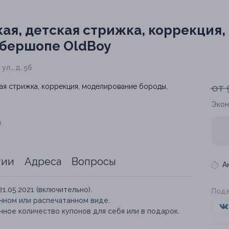
ая, детская стрижка, коррекция
рбершопе OldBoy
ул., д. 56
от 
Экон
я
тии
Адреса
Вопросы
А
21.05.2021 (включительно).
Поде
нном или распечатанном виде.
ное количество купонов для себя или в подарок.