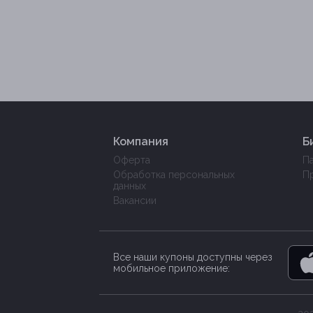
Компания
Б
Оферта
П
Обработка персональных
П
данных
Вакансии
Все наши купоны доступны через
мобильное приложение: