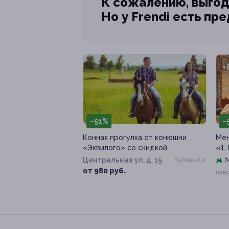
К сожалению, выгод
Но у Frendi есть пр
–51%
–
Конная прогулка от конюшни
Мен
«Эквилого» со скидкой
«IL
Центральная ул, д. 15
Куплено 2
от 980 руб.
ски