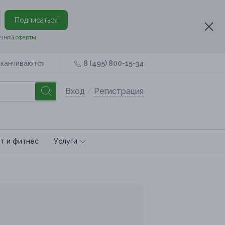
Подписаться
чной оферты
аканчиваются
8 (495) 800-15-34
Вход
/
Регистрация
т и фитнес
Услуги