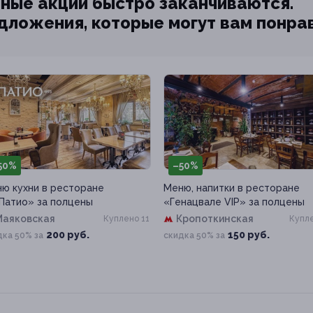
ные акции быстро заканчиваются.
едложения, которые могут вам понра
50%
–50%
ю кухни в ресторане
Меню, напитки в ресторане
 Патио» за полцены
«Генацвале VIP» за полцены
Маяковская
Кропоткинская
Куплено 11
Купле
200 руб.
150 руб.
дка 50% за
скидка 50% за