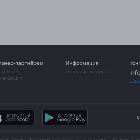
изнес-партнёрам
Информация
Кон
артнёрам
Ответы на вопросы
inf
ромоакции
Связ
загрузить в
загрузить в
Пр
App Store
Google Play