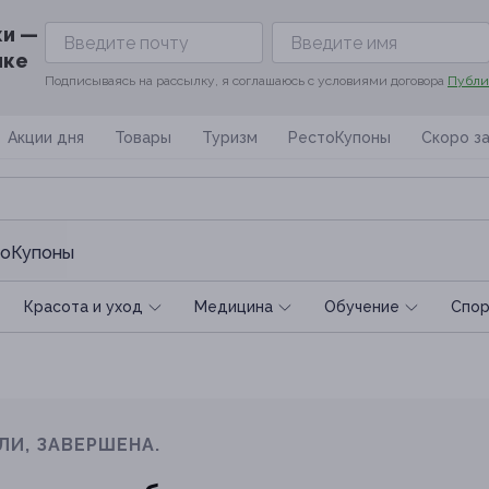
ки —
ике
Подписываясь на рассылку, я соглашаюсь с условиями договора
Публи
Акции дня
Товары
Туризм
РестоКупоны
Скоро з
оКупоны
Красота и уход
Медицина
Обучение
Спoр
ЛИ, ЗАВЕРШЕНА.