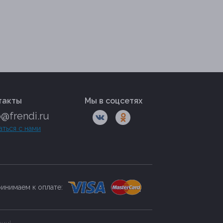
такты
Мы в соцсетях
o@frendi.ru
аться с нами
инимаем к оплате: