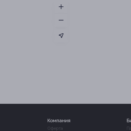
Компания
Б
Оферта
П