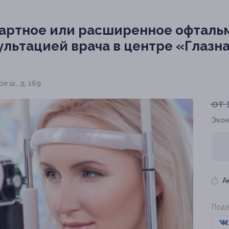
артное или расширенное офталь
ультацией врача в центре «Глазн
 ш., д. 169
от 
Экон
А
Поде