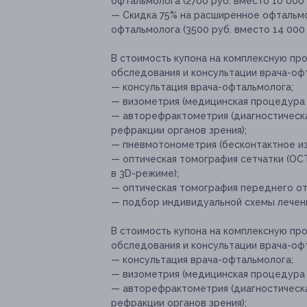
офтальмолога (2700 руб. вместо 10 000 
— Скидка 75% на расширенное офтальмо
офтальмолога (3500 руб. вместо 14 000 
В стоимость купона на комплексную пр
обследования и консультации врача-оф
— консультация врача-офтальмолога;
— визометрия (медицинская процедура 
— авторефрактометрия (диагностическ
рефракции органов зрения);
— пневмотонометрия (бесконтактное из
— оптическая томография сетчатки (ОС
в 3D-режиме);
— оптическая томография переднего отр
— подбор индивидуальной схемы лечени
В стоимость купона на комплексную п
обследования и консультации врача-оф
— консультация врача-офтальмолога;
— визометрия (медицинская процедура 
— авторефрактометрия (диагностическ
рефракции органов зрения);