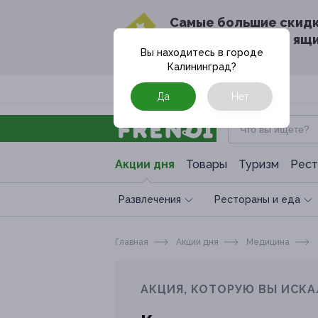
Cамые большие скид
в твоём почтовом ящ
Вы находитесь в городе
Калининград
?
Москва
Да
Нет
Акции дня
Товары
Туризм
Рест
Развлечения
Рестораны и еда
Главная
Акции дня
Медицина
АКЦИЯ, КОТОРУЮ ВЫ ИСКА