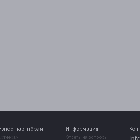
изнес-партнёрам
Информация
Кон
артнёрам
Ответы на вопросы
inf