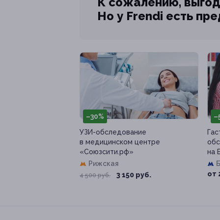
К сожалению, выгод
Но у Frendi есть пр
–30%
–
УЗИ-обследование
Гас
в медицинском центре
обс
«Союзсити.рф»
на 
Рижская
от 
3 150 руб.
4 500 руб.