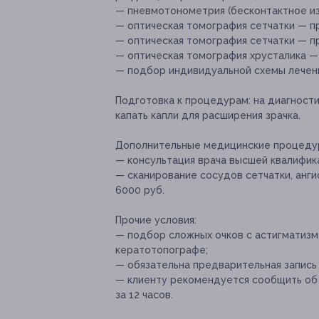
— пневмотонометрия (бесконтактное из
— оптическая томография сетчатки — п
— оптическая томография сетчатки — п
— оптическая томография хрусталика —
— подбор индивидуальной схемы лечени
Подготовка к процедурам:
на диагности
капать капли для расширения зрачка.
Дополнительные медицинские процедур
— консультация врача высшей квалифика
— сканирование сосудов сетчатки, анги
6000 руб.
Прочие условия:
— подбор сложных очков с астигматиз
кератотопографе;
— обязательна предварительная запись п
— клиенту рекомендуется сообщить об 
за 12 часов.