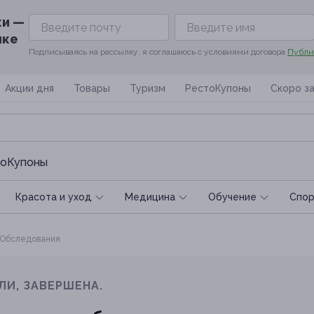
ки —
ике
Подписываясь на рассылку, я соглашаюсь с условиями договора
Публи
Акции дня
Товары
Туризм
РестоКупоны
Скоро з
оКупоны
Красота и уход
Медицина
Обучение
Спoр
Обследования
ЛИ, ЗАВЕРШЕНА.