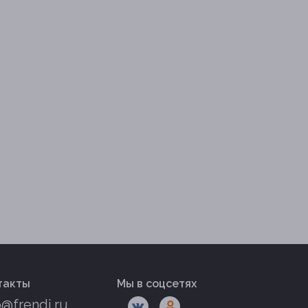
такты
Мы в соцсетях
o@frendi.ru