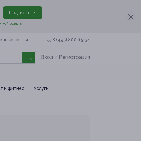
Подписаться
чной оферты
аканчиваются
8 (495) 800-15-34
Вход
/
Регистрация
т и фитнес
Услуги