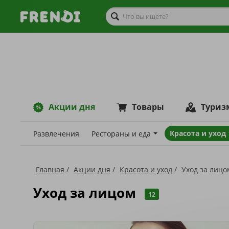
Акции дня
Товары
Туриз
Красота и уход
Развлечения
Рестораны и еда
Главная
Акции дня
Красота и уход
Уход за лицо
Уход за лицом
12