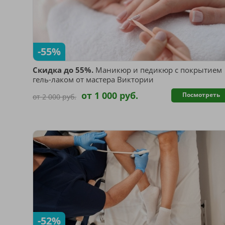
-55%
Скидка до 55%.
Маникюр и педикюр с покрытием
гель-лаком от мастера Виктории
от 1 000 руб.
Посмотреть
от 2 000 руб.
-52%