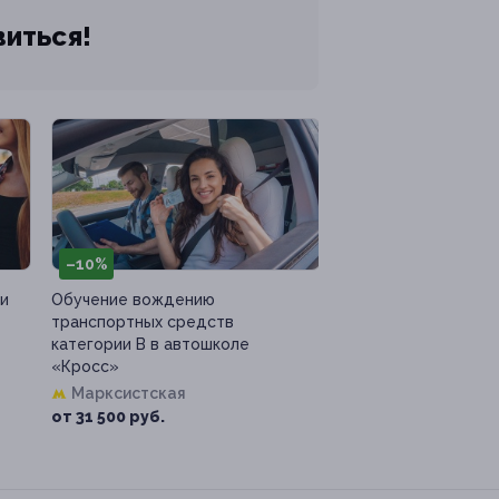
виться!
–10%
ки
Обучение вождению
транспортных средств
категории B в автошколе
«Кросс»
Марксистская
от 31 500 руб.