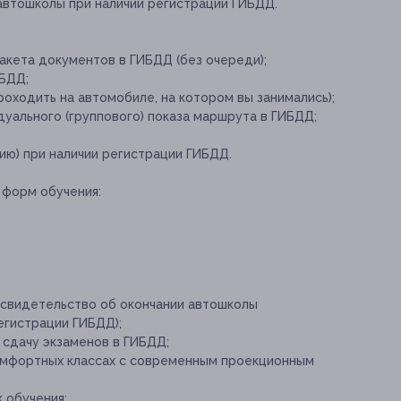
автошколы при наличии регистрации ГИБДД.
акета документов в ГИБДД (без очереди);
ИБДД;
роходить на автомобиле, на котором вы занимались);
ального (группового) показа маршрута в ГИБДД;
ию) при наличии регистрации ГИБДД.
 форм обучения:
 свидетельство об окончании автошколы
егистрации ГИБДД);
сдачу экзаменов в ГИБДД;
комфортных классах с современным проекционным
 обучения;