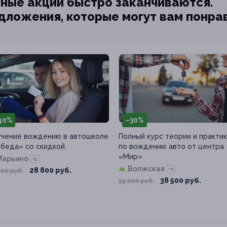
ные акции быстро заканчиваются.
едложения, которые могут вам понра
40%
–30%
чение вождению в автошколе
Полный курс теории и практи
беда» со скидкой
по вождению авто от центра
«Мир»
Марьино
+1
Волжская
+1
28 800 руб.
000 руб.
38 500 руб.
55 000 руб.