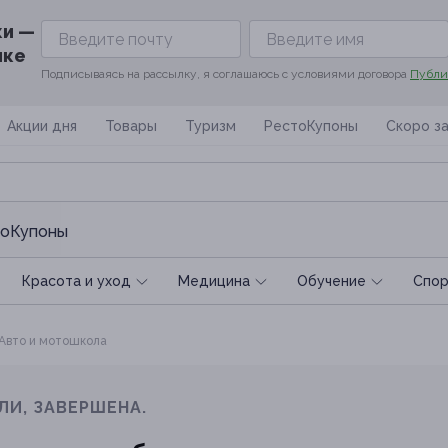
ки —
ике
Подписываясь на рассылку, я соглашаюсь с условиями договора
Публи
Акции дня
Товары
Туризм
РестоКупоны
Скоро з
оКупоны
Красота и уход
Медицина
Обучение
Спoр
Авто и мотошкола
ЛИ, ЗАВЕРШЕНА.