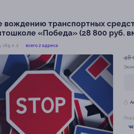
 вождению транспортных средст
тошколе «Победа» (28 800 руб. вм
 169, к. 2
всего 2 адреса
48 
Эко
А
Поде