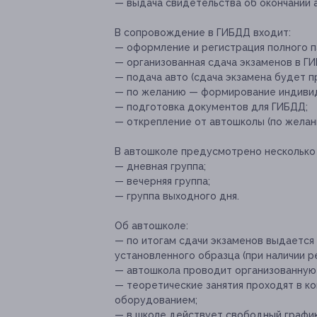
— выдача свидетельства об окончании 
В сопровождение в ГИБДД входит:
— оформление и регистрация полного п
— организованная сдача экзаменов в Г
— подача авто (сдача экзамена будет п
— по желанию — формирование индивиду
— подготовка документов для ГИБДД;
— открепление от автошколы (по желан
В автошколе предусмотрено несколько
— дневная группа;
— вечерняя группа;
— группа выходного дня.
Об автошколе:
— по итогам сдачи экзаменов выдается
установленного образца (при наличии р
— автошкола проводит организованную 
— теоретические занятия проходят в 
оборудованием;
— в школе действует свободный график