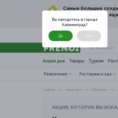
Cамые большие скид
в твоём почтовом ящ
Вы находитесь в городе
Калининград
?
Москва
Да
Нет
Акции дня
Товары
Туризм
Рест
Развлечения
Рестораны и еда
Главная
Акции дня
Обучение
АКЦИЯ, КОТОРУЮ ВЫ ИСКА