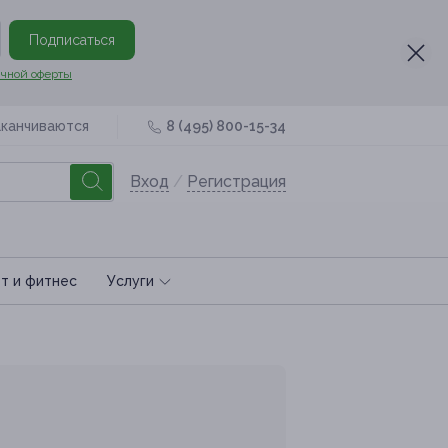
Подписаться
чной оферты
аканчиваются
8 (495) 800-15-34
Вход
/
Регистрация
т и фитнес
Услуги