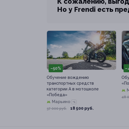
К сожалению, выгод
Но у Frendi есть пр
–50%
–
Обучение вождению
Обу
транспортных средств
«По
категории А в мотошколе
«Победа»
48 
Марьино
+1
18 500 руб.
37 000 руб.