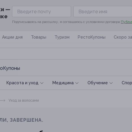
ки —
ике
Подписываясь на рассылку, я соглашаюсь с условиями договора
Публи
Акции дня
Товары
Туризм
РестоКупоны
Скоро з
оКупоны
Красота и уход
Медицина
Обучение
Спoр
Уход за волосами
ЛИ, ЗАВЕРШЕНА.