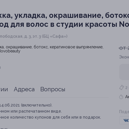
ка, укладка, окрашивание, боток
од для волос в студии красоты N
лободская, д. 3, эт. 3 (БЦ «Сафа»)
от 
Экон
я
2
тии
Адреса
Вопросы
А
14.06.2021 (включительно).
нном или распечатанном виде.
Поде
ное количество купонов для себя или в подарок.