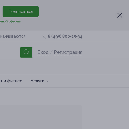
Подписаться
чной оферты
аканчиваются
8 (495) 800-15-34
Вход
/
Регистрация
т и фитнес
Услуги