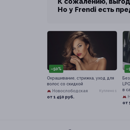
К сожалению, выгод
Но у Frendi есть пр
–50%
–
Окрашивание, стрижка, уход для
Без
волос со скидкой
LPG
в с
Новослободская
Куплено 1
от 1 450 руб.
от 