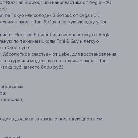
от Brazilian Blowout или нанопластика от Aegla H2O
el):
onma Tokyo или холодный ботокс от Оrgan Oil,
ехникам школы Toni & Guy и легкую укладку у топ-
е от Brazilian Blowout или нанопластику от Aegla
льную по техникам школы Toni & Guy и легкую
то 7400 руб.)
 «Абсолютное счастье» от Lebel для восстановления
о контуру или модельную по техникам школы Toni
 (1932 руб. вместо 6900 руб.)
лободская»;
ра;
 персонал;
бходима доплата за каждые последующие 10 см