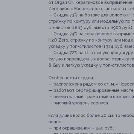
от Оrgan Oil, кератиновое выпрямление 
Zero либо «Абсолютное счастье» от Leb
— Скидка 73% на ботокс для волос от H
стрижку по контуру или модельную по т
стилистов (1863 руб. вместо 6900 руб.)
— Скидка 74% на кератиновое выпрямлени
H2O Zero, стрижку по контуру или моде
укладку у топ-стилистов (1924 руб. вмес
— Скидка 72% на 11-этапную процедуру
сильно поврежденных волос, стрижку п
& Guy и легкую укладку у топ-стилистов
Особенности студии:
— расположена рядом со ст. м. «Новос
— работают сертифицированные масте
— внимательный, грамотный и вежливый
— высокий уровень сервиса.
Если длина волос более 40 см, то нео
волос:
— при окрашивании — 250 руб.;