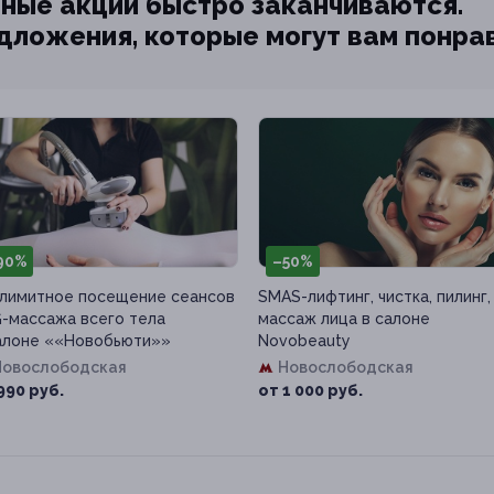
ные акции быстро заканчиваются.
едложения, которые могут вам понра
90%
–50%
лимитное посещение сеансов
SMAS-лифтинг, чистка, пилинг,
-массажа всего тела
массаж лица в салоне
алоне ««Новобьюти»»
Novobeauty
Новослободская
Новослободская
990 руб.
от 1 000 руб.