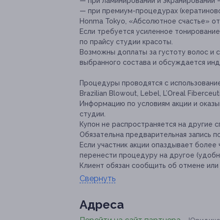
— при ламинировании и экранировании —
— при премиум-процедурах (кератиновое
Honma Tokyo, «Абсолютное счастье» от 
Если требуется усиленное тонирование
по прайсу студии красоты.
Возможны доплаты за густоту волос и с
выбранного состава и обсуждается инд
Процедуры проводятся с использование
Brazilian Blowout, Lebel, L’Oreal Fiberceu
Информацию по условиям акции и оказ
студии.
Купон не распространяется на другие 
Обязательна предварительная запись по 
Если участник акции опаздывает более 
перенести процедуру на другое (удобно
Клиент обязан сообщить об отмене или 
Свернуть
Адресa