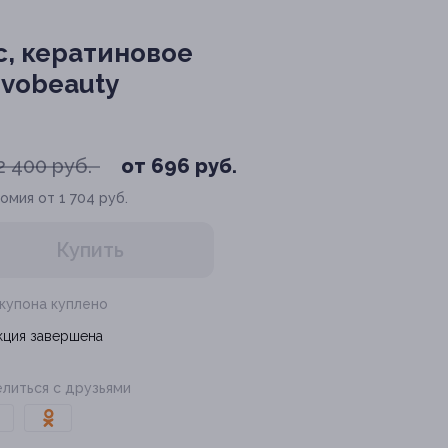
с, кератиновое
ovobeauty
2 400 руб.
от 696 руб.
омия от 1 704 руб.
Купить
 купона куплено
кция завершена
литься с друзьями