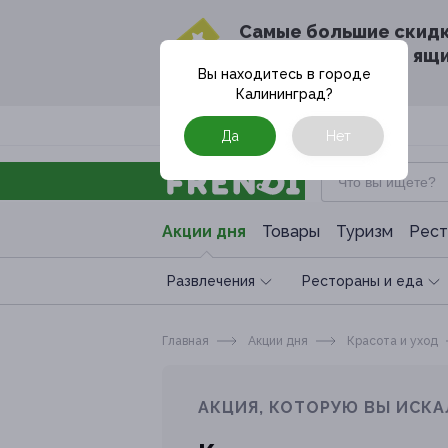
Cамые большие скид
в твоём почтовом ящ
Вы находитесь в городе
Калининград
?
Москва
Да
Нет
Акции дня
Товары
Туризм
Рест
Развлечения
Рестораны и еда
Главная
Акции дня
Красота и уход
АКЦИЯ, КОТОРУЮ ВЫ ИСКА