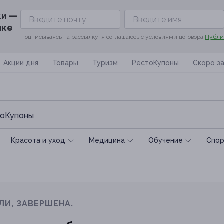
ки —
ике
Подписываясь на рассылку, я соглашаюсь с условиями договора
Публи
Акции дня
Товары
Туризм
РестоКупоны
Скоро з
оКупоны
Красота и уход
Медицина
Обучение
Спoр
ЛИ, ЗАВЕРШЕНА.