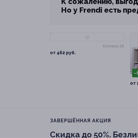
К сожалению, выгод
Но у Frendi есть пр
–86%
Куплено 26
от 462 руб.
–
от 
ЗАВЕРШЁННАЯ АКЦИЯ
Скидка до 50%.
Безлим