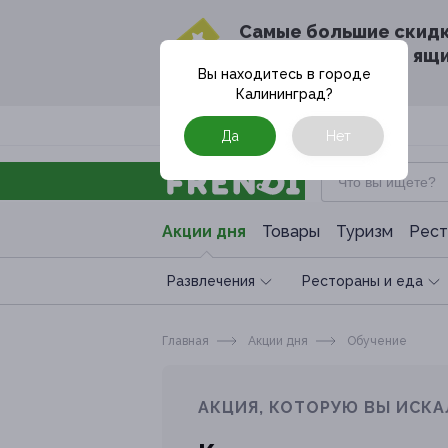
Cамые большие скид
в твоём почтовом ящ
Вы находитесь в городе
Калининград
?
Москва
Да
Нет
Акции дня
Товары
Туризм
Рест
Развлечения
Рестораны и еда
Главная
Акции дня
Обучение
АКЦИЯ, КОТОРУЮ ВЫ ИСКА