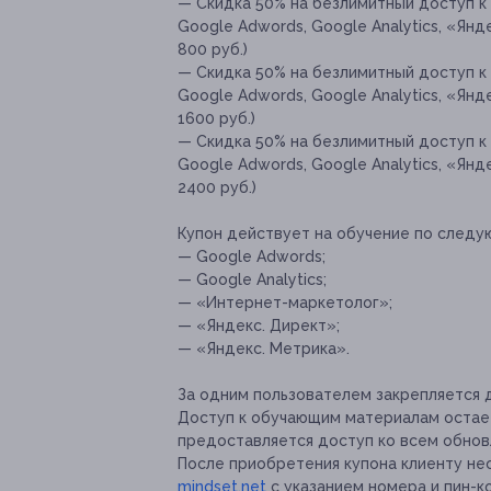
— Скидка 50% на безлимитный доступ к 
Google Adwords, Google Analytics, «Янд
800 руб.)
— Скидка 50% на безлимитный доступ к
Google Adwords, Google Analytics, «Янд
1600 руб.)
— Скидка 50% на безлимитный доступ к
Google Adwords, Google Analytics, «Янд
2400 руб.)
Купон действует на обучение по следу
— Google Adwords;
— Google Analytics;
— «Интернет-маркетолог»;
— «Яндекc. Директ»;
— «Яндекс. Метрика».
За одним пользователем закрепляется 
Доступ к обучающим материалам остает
предоставляется доступ ко всем обнов
После приобретения купона клиенту не
mindset.net
с указанием номера и пин-ко