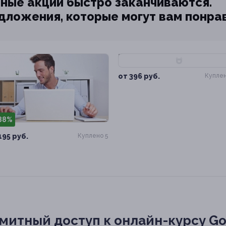
ные акции быстро заканчиваются.
едложения, которые могут вам понра
–91%
от 396 руб.
Куплен
88%
195 руб.
Куплено 5
итный доступ к онлайн-курсу Go