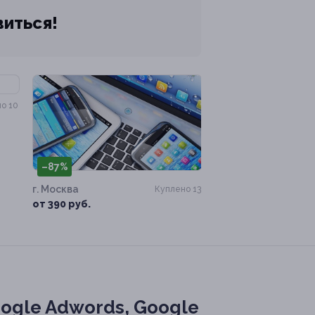
виться!
о 10
–87%
г. Москва
Куплено 13
от 390 руб.
ogle Adwords, Google