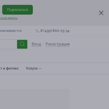
Подписаться
чной оферты
аканчиваются
8 (495) 800-15-34
Вход
/
Регистрация
т и фитнес
Услуги