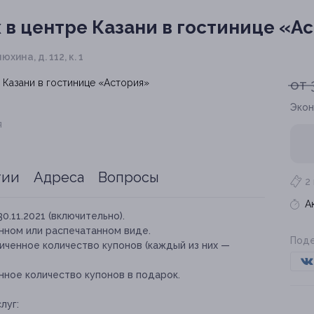
 в центре Казани в гостинице «А
юхина, д. 112, к. 1
от 
Экон
я
тии
Адреса
Вопросы
2
А
30.11.2021 (включительно).
нном или распечатанном виде.
Поде
иченное количество купонов (каждый из них —
нное количество купонов в подарок.
луг: