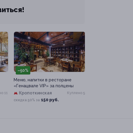
виться!
–50%
Меню, напитки в ресторане
«Генацвале VIP» за полцены
Кропоткинская
о 11
Куплено 5
150 руб.
скидка 50% за