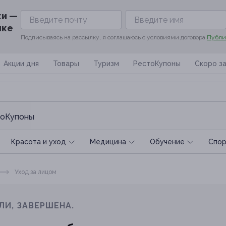
ки —
ике
Подписываясь на рассылку, я соглашаюсь с условиями договора
Публи
Акции дня
Товары
Туризм
РестоКупоны
Скоро з
оКупоны
Красота и уход
Медицина
Обучение
Спoр
Уход за лицом
ЛИ, ЗАВЕРШЕНА.