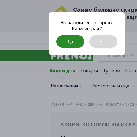
Cамые большие скид
в твоём почтовом ящ
Вы находитесь в городе
Калининград
?
Москва
Да
Нет
Акции дня
Товары
Туризм
Рест
Развлечения
Рестораны и еда
Главная
Акции дня
Красота и уход
АКЦИЯ, КОТОРУЮ ВЫ ИСКА