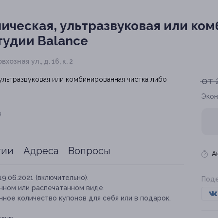
ическая, ультразвуковая или ком
тудии Balance
хозная ул., д. 16, к. 2
от 
Экон
я
тии
Адреса
Вопросы
А
19.06.2021 (включительно).
Поде
нном или распечатанном виде.
ное количество купонов для себя или в подарок.