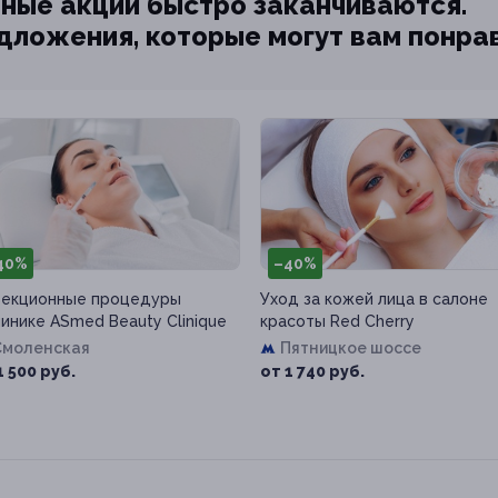
ные акции быстро заканчиваются.
едложения, которые могут вам понра
40%
–40%
екционные процедуры
Уход за кожей лица в салоне
линике ASmed Beauty Clinique
красоты Red Cherry
Смоленская
Пятницкое шоссе
1 500 руб.
от 1 740 руб.