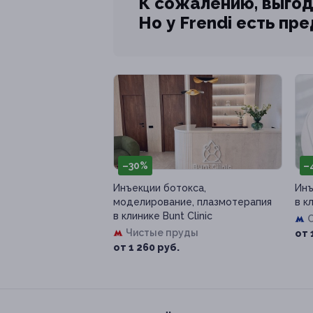
К сожалению, выгод
Но у Frendi есть пр
–30%
–
Инъекции ботокса,
Инъ
моделирование, плазмотерапия
в к
в клинике Bunt Clinic
Чистые пруды
от 
от 1 260 руб.