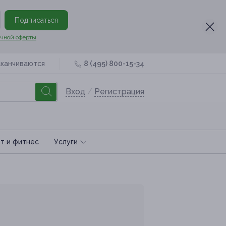
Подписаться
чной оферты
аканчиваются
8 (495) 800-15-34
Вход
/
Регистрация
т и фитнес
Услуги