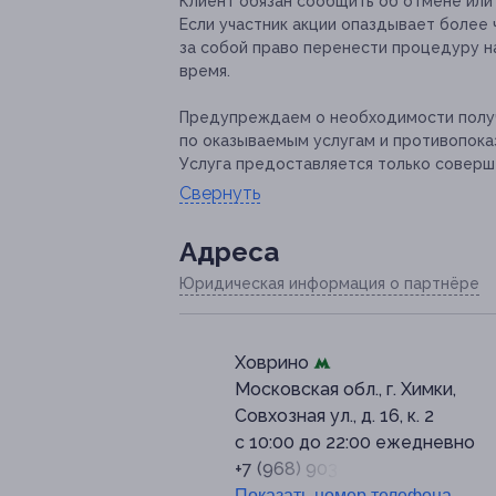
Клиент обязан сообщить об отмене или 
Если участник акции опаздывает более 
за собой право перенести процедуру н
время.
Предупреждаем о необходимости получ
по оказываемым услугам и противопока
Услуга предоставляется только соверш
Свернуть
Адресa
Юридическая информация о партнёре
Ховрино
Московская обл., г. Химки,
Совхозная ул., д. 16, к. 2
c 10:00 до 22:00 ежедневно
+7 (968) 903-68-68
Показать номер телефона