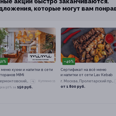
ные акции быстро заканчиваются.
едложения, которые могут вам понра
50%
–40%
 меню кухни и напитки в сети
Сертификат на всё меню
торанов MiMi
и напитки от сети Lav Kebab
ермонтовский
г. Москва, Пролетарский пр-
Куплено 11
+1
роспект
т, д. 26а
от 1 800 руб.
150 руб.
дка 50% за