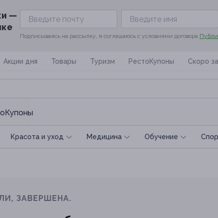
ки —
ике
Подписываясь на рассылку, я соглашаюсь с условиями договора
Публи
Акции дня
Товары
Туризм
РестоКупоны
Скоро з
оКупоны
Красота и уход
Медицина
Обучение
Спoр
ЛИ, ЗАВЕРШЕНА.