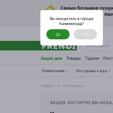
Cамые большие скид
в твоём почтовом ящ
Вы находитесь в городе
Калининград
?
Москва
Да
Нет
Акции дня
Товары
Туризм
Рест
Развлечения
Рестораны и еда
Главная
РестоКупоны
АКЦИЯ, КОТОРУЮ ВЫ ИСКА