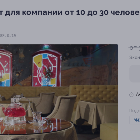
 для компании от 10 до 30 челове
я, д. 15
от 
Экон
А
Поде