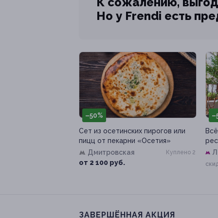
К сожалению, выгод
Но у Frendi есть пр
–50%
–
Сет из осетинских пирогов или
Всё
пицц от пекарни «Осетия»
рес
Дмитровская
Л
Куплено 2
п
от 2 100 руб.
ски
ЗАВЕРШЁННАЯ АКЦИЯ