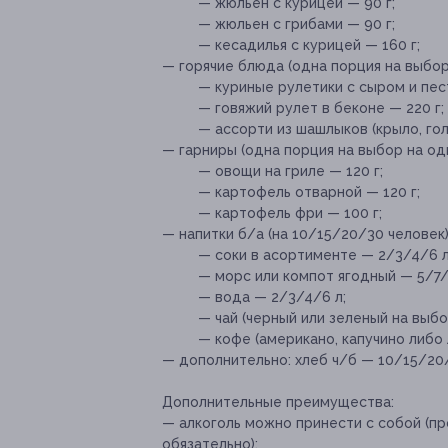
— жюльен с курицей — 90 г;
— жюльен с грибами — 90 г;
— кесадилья с курицей — 160 г;
— горячие блюда (одна порция на выбор
— куриные рулетики с сыром и пест
— говяжий рулет в беконе — 220 г;
— ассорти из шашлыков (крыло, голе
— гарниры (одна порция на выбор на од
— овощи на гриле — 120 г;
— картофель отварной — 120 г;
— картофель фри — 100 г;
— напитки б/а (на 10/15/20/30 человек)
— соки в асортименте — 2/3/4/6 л
— морс или компот ягодный — 5/7/
— вода — 2/3/4/6 л;
— чай (черный или зеленый на выбо
— кофе (американо, капучино либо 
— дополнительно: хлеб ч/б — 10/15/20
Дополнительные преимущества:
— алкоголь можно принести с собой (пр
обязательно);