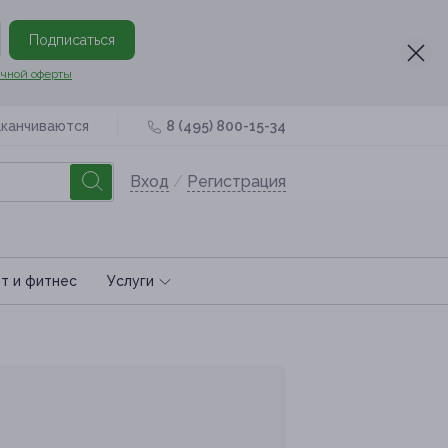
Подписаться
чной оферты
аканчиваются
8 (495) 800-15-34
Вход
/
Регистрация
т и фитнес
Услуги