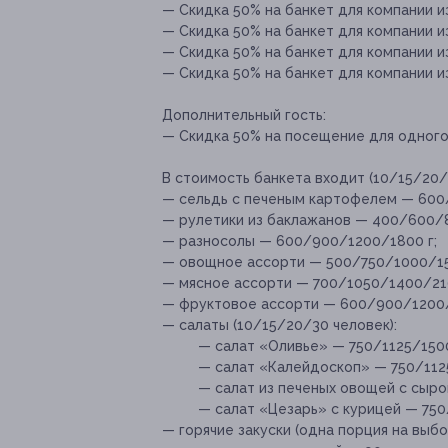
— Скидка 50% на банкет для компании из
— Скидка 50% на банкет для компании из 
— Скидка 50% на банкет для компании из
— Скидка 50% на банкет для компании из
Дополнительный гость:
— Скидка 50% на посещение для одного 
В стоимость банкета входит (10/15/20/
— сельдь с печеным картофелем — 600
— рулетики из баклажанов — 400/600/8
— разносолы — 600/900/1200/1800 г;
— овощное ассорти — 500/750/1000/15
— мясное ассорти — 700/1050/1400/210
— фруктовое ассорти — 600/900/1200/
— салаты (10/15/20/30 человек):
— салат «Оливье» — 750/1125/1500
— салат «Калейдоскоп» — 750/112
— салат из печеных овощей с сыро
— салат «Цезарь» с курицей — 750
— горячие закуски (одна порция на выбо