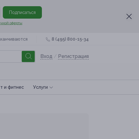
Подписаться
чной оферты
аканчиваются
8 (495) 800-15-34
Вход
/
Регистрация
т и фитнес
Услуги