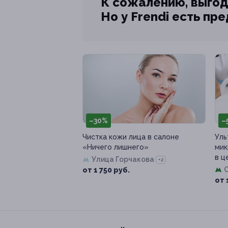
К сожалению, выгод
Но у Frendi есть пр
–30%
–
Чистка кожи лица в салоне
Уль
«Ничего лишнего»
мик
в ц
Улица Горчакова
+2
от 1 750 руб.
от 