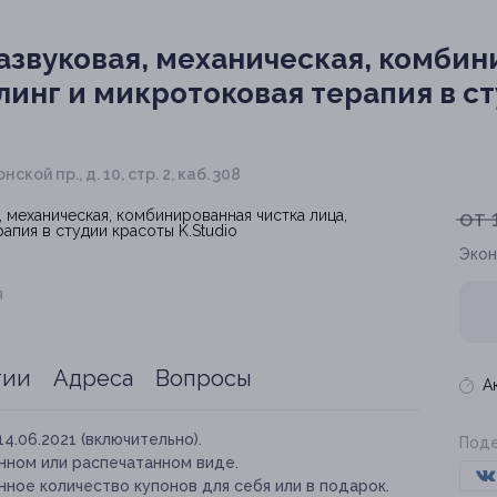
звуковая, механическая, комбин
линг и микротоковая терапия в с
нской пр., д. 10, стр. 2, каб. 308
от 
Экон
я
тии
Адреса
Вопросы
А
14.06.2021 (включительно).
Поде
нном или распечатанном виде.
ное количество купонов для себя или в подарок.