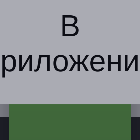
В
приложени