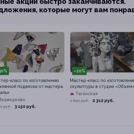
ные акции быстро заканчиваются.
едложения, которые могут вам понра
30%
–20%
тер-класс по изготовлению
Мастер-класс по изготовлен
клянной подвески от мастера
скульптуры в студии «Объем
альи
Таганская
Медведково
2 312 руб.
2 890 руб.
3 150 руб.
0 руб.