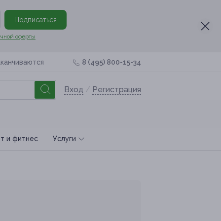
Подписаться
чной оферты
аканчиваются
8 (495) 800-15-34
Вход
/
Регистрация
т и фитнес
Услуги