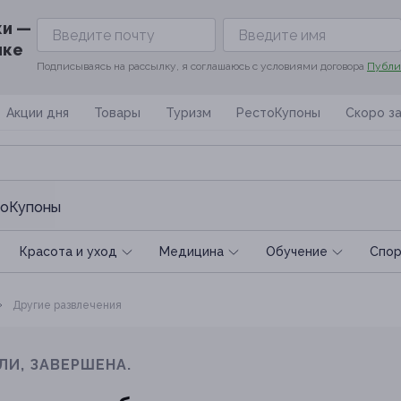
ки —
ике
Подписываясь на рассылку, я соглашаюсь с условиями договора
Публи
Акции дня
Товары
Туризм
РестоКупоны
Скоро з
оКупоны
Красота и уход
Медицина
Обучение
Спoр
Другие развлечения
ЛИ, ЗАВЕРШЕНА.