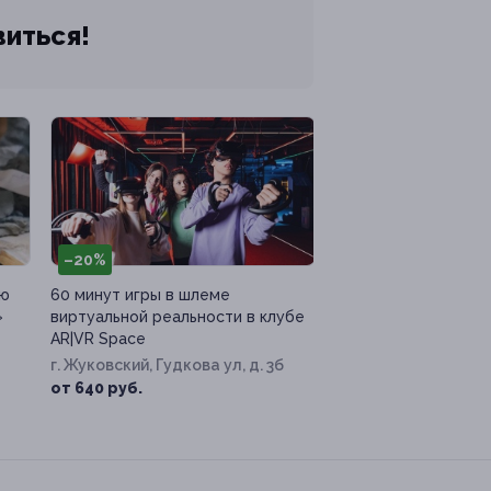
виться!
–20%
ию
60 минут игры в шлеме
»
виртуальной реальности в клубе
AR|VR Space
г. Жуковский, Гудкова ул, д. 3б
от 640 руб.