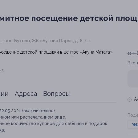
митное посещение детской площа
, пос. Бутово, ЖК «Бутово Парк», д. 8, к. 1
от 
Экон
ия
тии
Адреса
Вопросы
А
22.05.2021 (включительно).
Поде
нном или распечатанном виде.
ное количество купонов для себя или в подарок.
ка.