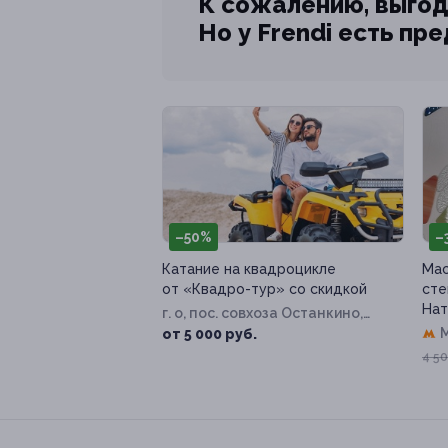
К сожалению, выгод
Но у Frendi есть пр
–50%
–
Катание на квадроцикле
Мас
от «Квадро-тур» со скидкой
сте
Нат
г. о, пос. совхоза Останкино,
Дорожная ул, д. 26а
от 5 000 руб.
4 50