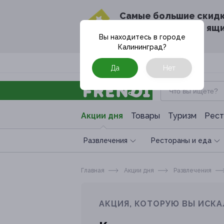
Cамые большие скид
в твоём почтовом ящ
Вы находитесь в городе
Калининград
?
Москва
Да
Нет
Акции дня
Товары
Туризм
Рест
Развлечения
Рестораны и еда
Главная
Акции дня
Развлечения
АКЦИЯ, КОТОРУЮ ВЫ ИСКА