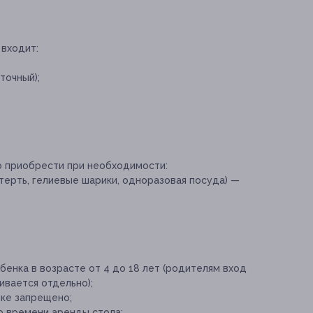
 входит:
точный);
о приобрести при необходимости:
терть, гелиевые шарики, одноразовая посуда) —
енка в возрасте от 4 до 18 лет (родителям вход
ивается отдельно);
рке запрещено;
о времени аренды стола;