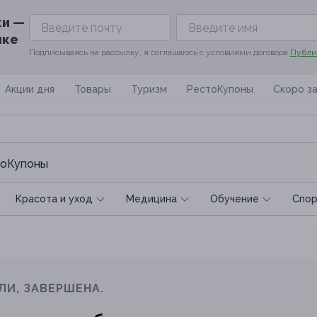
ки —
ике
Подписываясь на рассылку, я соглашаюсь с условиями договора
Публи
Акции дня
Товары
Туризм
РестоКупоны
Скоро з
оКупоны
Красота и уход
Медицина
Обучение
Спoр
ЛИ, ЗАВЕРШЕНА.