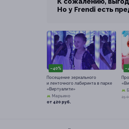
К сожалению, выгод
Но у Frendi есть пр
–40%
–
Посещение зеркального
Про
и ленточного лабиринта в парке
«Ви
«Виртуалити»
Марьино
25 0
от 420 руб.