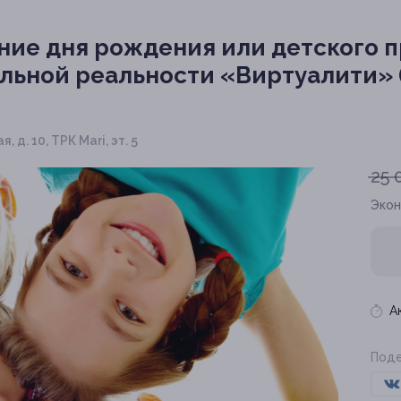
ие дня рождения или детского п
льной реальности «Виртуалити» (1
, д. 10, ТРК Mari, эт. 5
25 
Эко
А
Поде