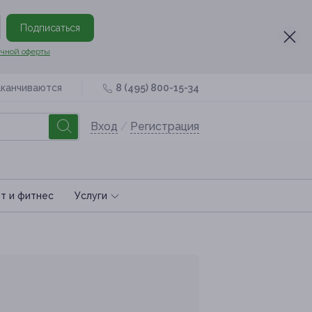
Подписаться
чной оферты
аканчиваются
8 (495) 800-15-34
Вход
/
Регистрация
т и фитнес
Услуги