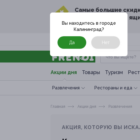
Cамые большие скид
в твоём почтовом ящ
Вы находитесь в городе
Калининград
?
Москва
Да
Нет
Акции дня
Товары
Туризм
Рест
Развлечения
Рестораны и еда
Главная
Акции дня
Развлечения
АКЦИЯ, КОТОРУЮ ВЫ ИСКА