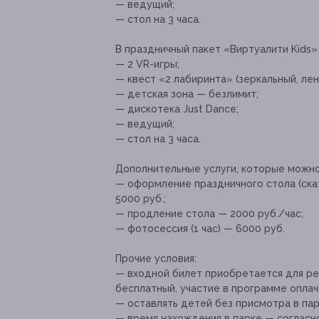
— ведущий;
— стол на 3 часа.
В праздничный пакет «Виртуалити Kids»
— 2 VR-игры;
— квест «2 лабиринта» (зеркальный, лен
— детская зона — безлимит;
— дискотека Just Dance;
— ведущий;
— стол на 3 часа.
Дополнительные услуги, которые можн
— оформление праздничного стола (ска
5000 руб.;
— продление стола — 2000 руб./час;
— фотосессия (1 час) — 6000 руб.
Прочие условия:
— входной билет приобретается для реб
бесплатный, участие в программе оплач
— оставлять детей без присмотра в па
— время нахождения в парке — согласн