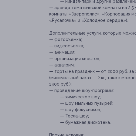
— ниндзя-парк и другие развлечени
— аренда тематической комнаты на 2,5
комнаты «Зверополис», «Корпорация мо
«Русалочка» и «Холодное сердце»).
Дополнительные услуги, которые можн
— фотосъемка;
— видеосъемка;
— анимация;
— организация квестов;
— аквагрим;
— торты на праздник — от 2000 руб. за
(минимальный заказ — 2 кг, также можн
1400 руб.);
— проведение шоу-программ:
— химическое шоу;
— шоу мыльных пузырей;
— шоу фокусников;
— Тесла-шоу;
— бумажная дискотека.
Прочие условия: