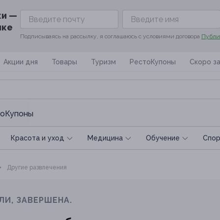
ки —
ике
Подписываясь на рассылку, я соглашаюсь с условиями договора
Публи
Акции дня
Товары
Туризм
РестоКупоны
Скоро з
оКупоны
Красота и уход
Медицина
Обучение
Спoр
Другие развлечения
ЛИ, ЗАВЕРШЕНА.