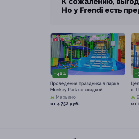
К сожалению, выгод
Но у Frendi есть пр
–40%
–
Проведение праздника в парке
Цел
Monkey Park со скидкой
в Т
Марьино
от 4 752 руб.
от 