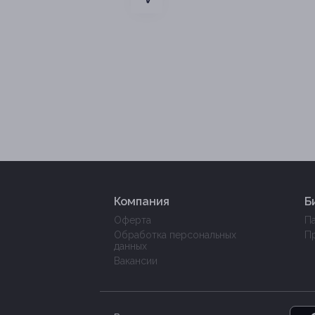
Компания
Б
Оферта
П
Обработка персональных
П
данных
Вакансии