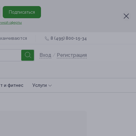
Подписаться
чной оферты
аканчиваются
8 (495) 800-15-34
Вход
/
Регистрация
т и фитнес
Услуги