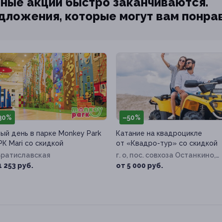
ные акции быстро заканчиваются.
едложения, которые могут вам понра
30%
–50%
ый день в парке Monkey Park
Катание на квадроцикле
РК Mari со скидкой
от «Квадро-тур» со скидкой
Братиславская
г. о, пос. совхоза Останкино,
Дорожная ул, д. 26а
1 253 руб.
от 5 000 руб.