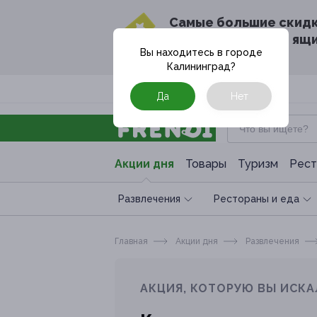
Cамые большие скид
в твоём почтовом ящ
Вы находитесь в городе
Калининград
?
Москва
Да
Нет
Акции дня
Товары
Туризм
Рест
Развлечения
Рестораны и еда
Главная
Акции дня
Развлечения
АКЦИЯ, КОТОРУЮ ВЫ ИСКА