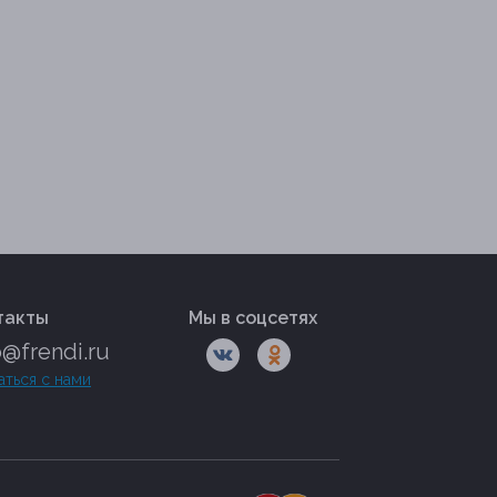
такты
Мы в соцсетях
o@frendi.ru
аться с нами