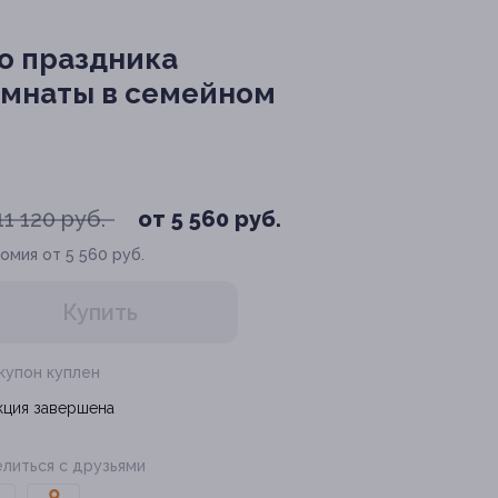
о праздника
омнаты в семейном
11 120 руб.
от 5 560 руб.
омия от 5 560 руб.
Купить
 купон куплен
кция завершена
литься с друзьями