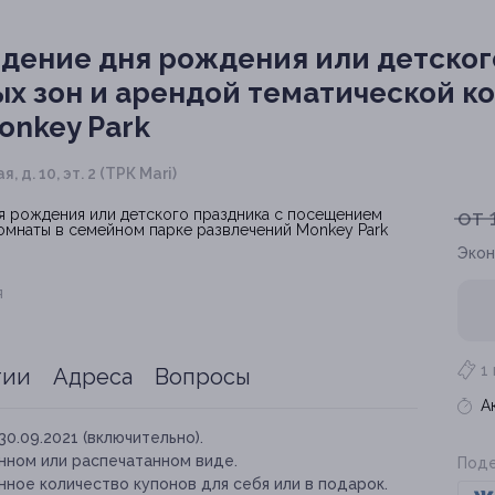
дение дня рождения или детског
х зон и арендой тематической к
onkey Park
, д. 10, эт. 2 (ТРК Mari)
от 
Экон
я
1
тии
Адреса
Вопросы
А
30.09.2021 (включительно).
нном или распечатанном виде.
Поде
ное количество купонов для себя или в подарок.