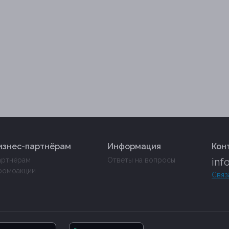
изнес-партнёрам
Информация
Кон
артнёрам
Ответы на вопросы
inf
ромоакции
Связ