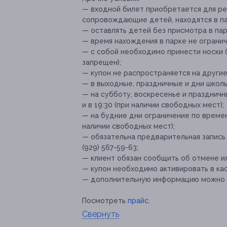
— входной билет приобретается для реб
сопровождающие детей, находятся в па
— оставлять детей без присмотра в па
— время нахождения в парке не огранич
— с собой необходимо принести носки (
запрещен);
— купон не распространяется на други
—
в выходные, праздничные и дни школ
— на субботу, воскресенье и празднич
и в 19:30 (при наличии свободных мест);
— на будние дни ограничение по време
наличии свободных мест);
—
обязательна предварительная запись
(929) 567-59-63
;
— клиент обязан сообщить об отмене ил
— купон необходимо активировать в кас
— дополнительную информацию можно ут
Посмотреть
прайс
.
Свернуть