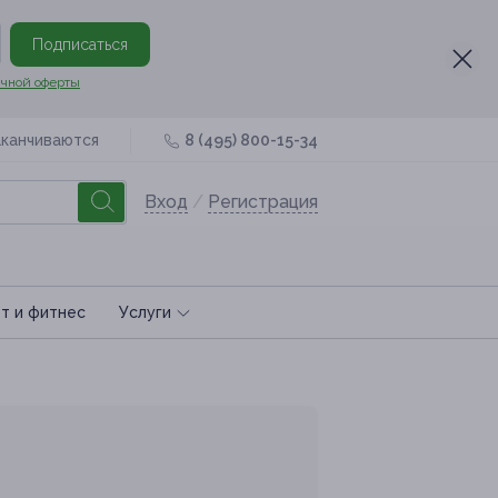
Подписаться
чной оферты
аканчиваются
8 (495) 800-15-34
Вход
/
Регистрация
т и фитнес
Услуги