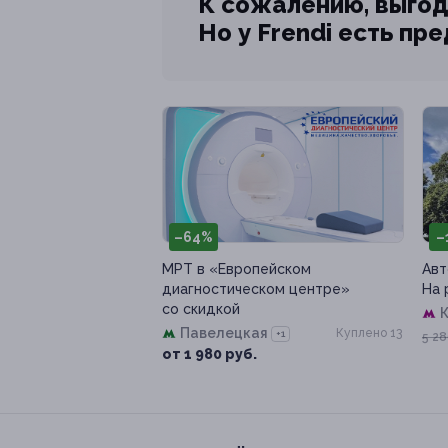
К сожалению, выгод
Но у Frendi есть пр
–64%
–
МРТ в «Европейском
Авт
диагностическом центре»
На 
со скидкой
К
Павелецкая
Куплено 13
+1
5 28
от 1 980 руб.