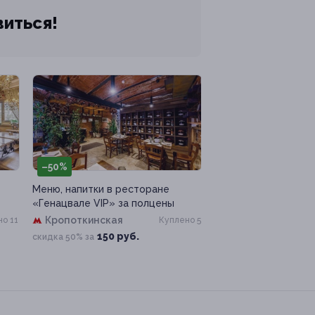
виться!
–50%
Меню, напитки в ресторане
«Генацвале VIP» за полцены
Кропоткинская
о 11
Куплено 5
150 руб.
скидка 50% за