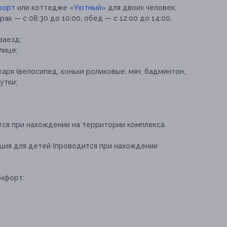
форт
или коттедже «
Уютный
» для двоих человек;
ак — с 08:30 до 10:00, обед — с 12:00 до 14:00,
заезд;
лице;
аря (велосипед, коньки роликовые, мяч, бадминтон,
утки;
ся при нахождении на территории комплекса
ция для детей (проводится при нахождении
омфорт: