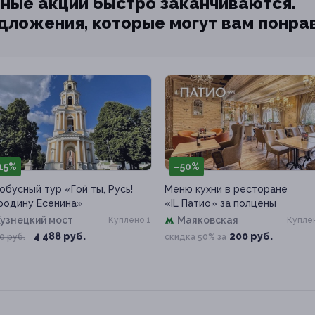
ные акции быстро заканчиваются.
едложения, которые могут вам понра
15%
–50%
обусный тур «Гой ты, Русь!
Меню кухни в ресторане
родину Есенина»
«IL Патио» за полцены
узнецкий мост
Маяковская
Куплено 1
Куплен
4 488 руб.
200 руб.
0 руб.
скидка 50% за