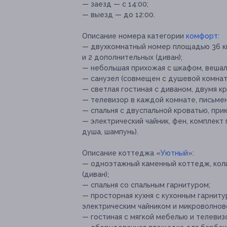
— заезд — с 14:00;
— выезд — до 12:00.
Описание номера категории
комфорт
:
— двухкомнатный номер площадью 36 кв
и 2 дополнительных (диван);
— небольшая прихожая с шкафом, вешал
— санузел (совмещен с душевой комнат
— светлая гостиная с диваном, двумя к
— телевизор в каждой комнате, письмен
— спальня с двуспальной кроватью, пр
— электрический чайник, фен, комплект
душа, шампунь).
Описание коттеджа «
Уютный
»:
— одноэтажный каменный коттедж, коли
(диван);
— спальня со спальным гарнитуром;
— просторная кухня с кухонным гарниту
электрическим чайником и микроволнов
— гостиная с мягкой мебелью и телевиз