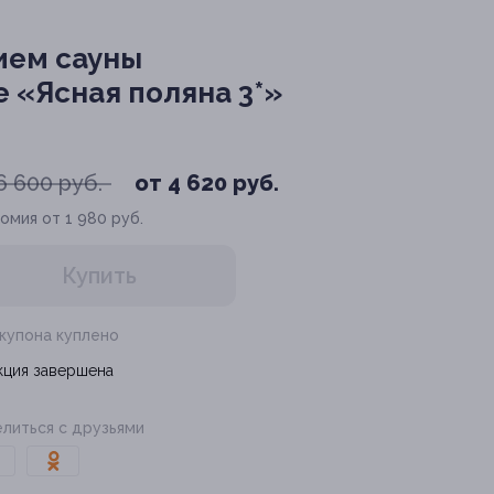
ием сауны
 «Ясная поляна 3*»
6 600 руб.
от 4 620 руб.
омия от 1 980 руб.
Купить
 купона куплено
кция завершена
литься с друзьями