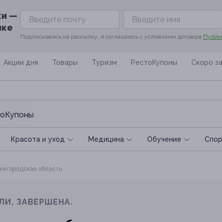
ки —
ике
Подписываясь на рассылку, я соглашаюсь с условиями договора
Публи
Акции дня
Товары
Туризм
РестоКупоны
Скоро з
оКупоны
Красота и уход
Медицина
Обучение
Спoр
егородская область
ЛИ, ЗАВЕРШЕНА.