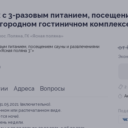
 с 3-разовым питанием, посещен
агородном гостиничном комплексе
пос. Поляна, ГК «Ясная поляна»
от 
Экон
я
2
тии
Адреса
Вопросы
А
31.05.2021 (включительно).
нном или распечатанном виде.
Поде
ся ночи).
ень недели.