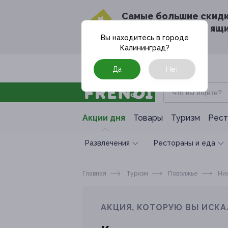
Cамые большие скид
в твоём почтовом ящ
Вы находитесь в городе
Калининград
?
Москва
Да
Нет
Акции дня
Товары
Туризм
Рест
Развлечения
Рестораны и еда
Главная
Туризм
Поволжье
Ниж
АКЦИЯ, КОТОРУЮ ВЫ ИСКА