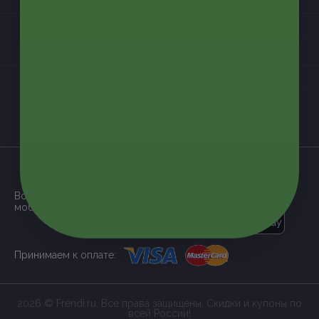
Контакты
Мы в соцсетях
загрузить в
App Store
Все наши купоны доступны через
мобильное приложение:
загрузить в
Google Play
Принимаем к оплате:
2026 © Frendi.ru. Все права защищены. Скидки и купоны по
всей России!