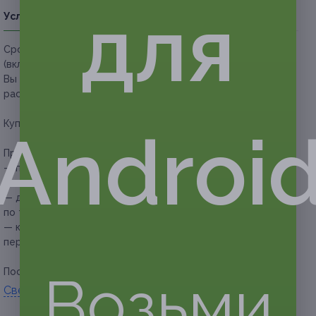
для
Условия
Описание
Гарантии
Адреса
Вопросы
Срок действия купонов:
с 03.06.2026 до 24.07.2026
(включительно).
Вы можете предъявить купон в электронном или
распечатанном виде.
Купон действует на квест-экскурсию «Юфи в Царицыно».
Androi
Прочие условия:
— продолжительность — 2 часа;
— возрастные ограничения — 8+;
— дополнительную информацию можно получить
по телефону или в
WhatsApp
(+7 (926) 445-56-90);
— клиенту рекомендуется сообщить об отмене или
переносе записи не менее чем за 12 часов.
Посмотреть информацию о
квестах
.
Возьми
Свернуть