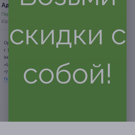
Адресa
Перейти на сайт партнера
скидки с
Юридическая информация о партнёре
Орехово
г. Москва, Дольская ул., д. 1
(музей-заповедник
собой!
«Царицыно»)
+7 (926) 445-56-90
Показать номер телефона