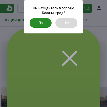
Вы находитесь в городе
Калининград
?
Акции дня
Товары
Туризм
РестоКупоны
Да
Нет
Главная
Акции дня
АКЦИЯ, КОТОРУЮ ВЫ ИСКАЛИ, ЗАВЕРШЕНА.
К сожалению, выгодные акции быстро
заканчиваются.
Но у Frendi есть предложения, которые
могут вам понравиться!