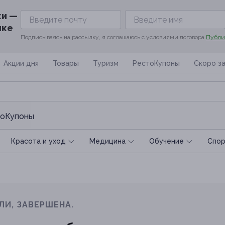
ки —
ике
Подписываясь на рассылку, я соглашаюсь с условиями договора
Публи
Акции дня
Товары
Туризм
РестоКупоны
Скоро з
оКупоны
Красота и уход
Медицина
Обучение
Спoр
ЛИ, ЗАВЕРШЕНА.