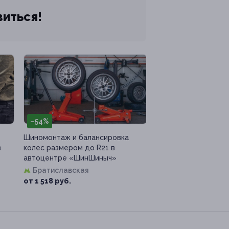
виться!
–54%
Шиномонтаж и балансировка
в
колес размером до R21 в
автоцентре «ШинШиныч»
Братиславская
от 1 518 руб.