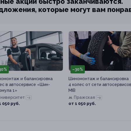
ные акции быстро заканчиваются.
едложения, которые могут вам понра
30%
–30%
омонтаж и балансировка
Шиномонтаж и балансировка
ес в автосервисе «Шин-
4 колес от сети автосервисо
мула 1»
MIB
Университет
Пражская
+2
+9
1 050 руб.
от 1 050 руб.