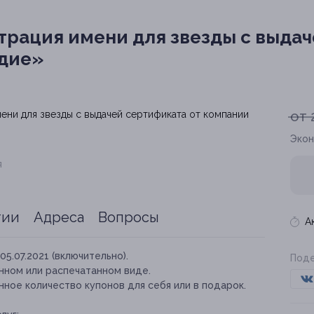
трация имени для звезды с выда
здие»
от 
Экон
я
тии
Адреса
Вопросы
А
05.07.2021 (включительно).
Поде
нном или распечатанном виде.
ное количество купонов для себя или в подарок.