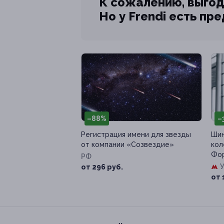
К сожалению, выгод
Но у Frendi есть пр
–88%
–
Регистрация имени для звезды
Шин
от компании «Созвездие»
кол
Фор
РФ
от 296 руб.
от 