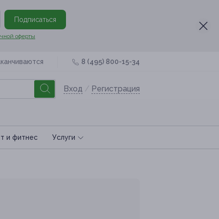
Подписаться
чной оферты
аканчиваются
8 (495) 800-15-34
Вход
/
Регистрация
т и фитнес
Услуги