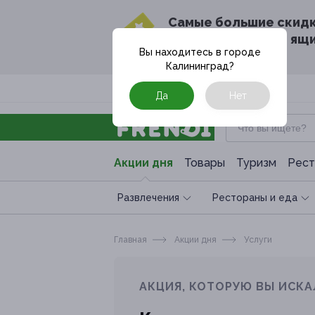
Cамые большие скид
в твоём почтовом ящ
Вы находитесь в городе
Калининград
?
Москва
Да
Нет
Акции дня
Товары
Туризм
Рест
Развлечения
Рестораны и еда
Главная
Акции дня
Услуги
АКЦИЯ, КОТОРУЮ ВЫ ИСКА