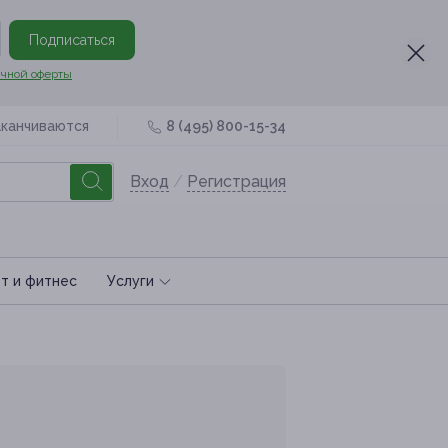
Подписаться
чной оферты
аканчиваются
8 (495) 800-15-34
Вход
/
Регистрация
т и фитнес
Услуги