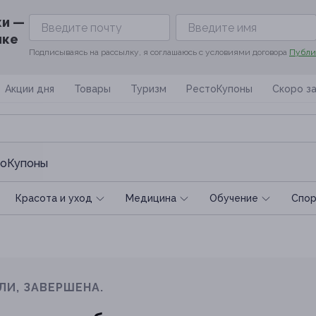
ки —
ике
Подписываясь на рассылку, я соглашаюсь с условиями договора
Публи
Акции дня
Товары
Туризм
РестоКупоны
Скоро з
оКупоны
Красота и уход
Медицина
Обучение
Спoр
ЛИ, ЗАВЕРШЕНА.