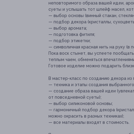
неповторимого образа вашей идеи, ар
суеты и услышать тот шлейф масел, ко
— выбор основы (винный стакан, стекля
— подбор декора (кристаллы, сухоцветы, 
— выбор аромата;
— подготовка фитиля;
— подбор этикетки;
— символичная красная нить на руку (в п
Пока воск стынет, вы успеете пообщать
теплым чаем, обменяться впечатлениям
Готовое изделие можно подарить близк
В мастер-класс по созданию декора из 
— техника и этапы создания выбранного
— создание образа вашей идеи (увлека
от повседневной суеты);
— выбор силиконовой основы;
— гармоничный подбор декора (кристаллы
можно окрасить в разных техниках);
— все материалы входят в стоимость.