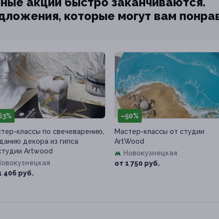
ные акции быстро заканчиваются.
едложения, которые могут вам понра
63%
–50%
тер-классы по свечеварению,
Мастер-классы от студии
данию декора из гипса
ArtWood
студии Artwood
Новокузнецкая
Новокузнецкая
от 1 750 руб.
1 406 руб.