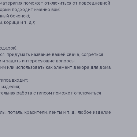
оматерапия поможет отключиться от повседневной
торый подходит именно вам);
нный бочонок);
корица и т. д.);
одарок).
ся, придумать название вашей свече, согреться
и и задать интересующие вопросы.
им или использовать как элемент декора для дома.
гипса входит:
 изделия;
тельная работа с гипсом поможет отключиться
, поталь, красители, ленты и т. д., любое изделие