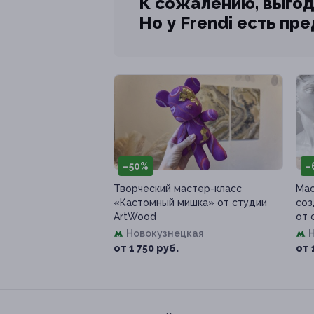
К сожалению, выгод
Но у Frendi есть пр
–50%
–
Творческий мастер-класс
Мас
«Кастомный мишка» от студии
соз
ArtWood
от 
Новокузнецкая
от 1 750 руб.
от 