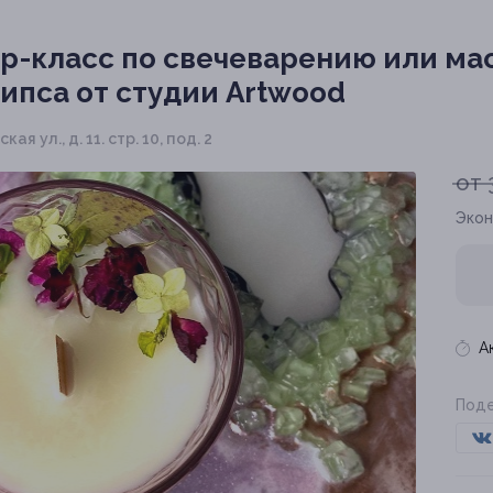
р-класс по свечеварению или мас
ипса от студии Artwood
ая ул., д. 11. стр. 10, под. 2
от 
Экон
А
Поде