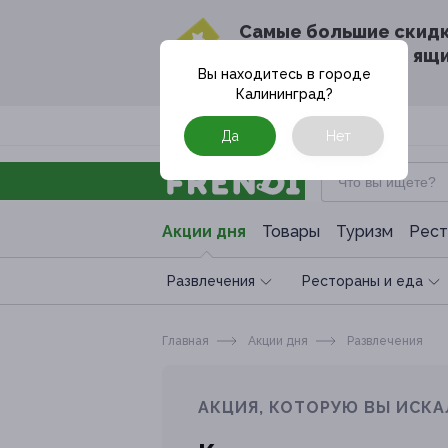
Cамые большие скид
в твоём почтовом ящ
Вы находитесь в городе
Калининград
?
Москва
Да
Нет
Акции дня
Товары
Туризм
Рест
Развлечения
Рестораны и еда
Главная
Акции дня
Развлечения
АКЦИЯ, КОТОРУЮ ВЫ ИСКА