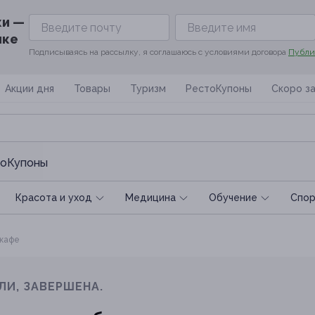
ки —
ике
Подписываясь на рассылку, я соглашаюсь с условиями договора
Публи
Акции дня
Товары
Туризм
РестоКупоны
Скоро з
оКупоны
Красота и уход
Медицина
Обучение
Спoр
 кафе
ЛИ, ЗАВЕРШЕНА.