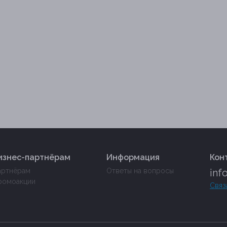
изнес-партнёрам
Информация
Кон
артнёрам
Ответы на вопросы
inf
ромоакции
Связ