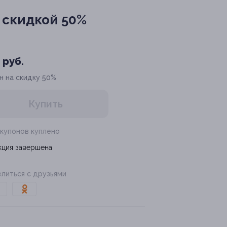
 скидкой 50%
 руб.
н на скидку 50%
Купить
 купонов куплено
кция завершена
литься с друзьями