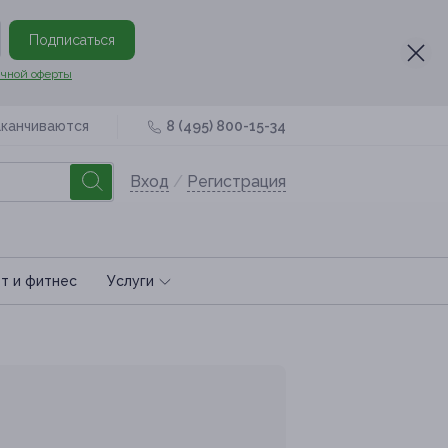
Подписаться
чной оферты
аканчиваются
8 (495) 800-15-34
Вход
/
Регистрация
т и фитнес
Услуги