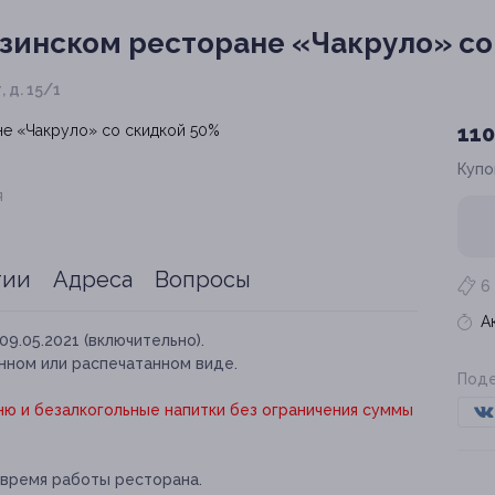
узинском ресторане «Чакруло» со
 д. 15/1
110
Купо
я
тии
Адреса
Вопросы
6
А
09.05.2021 (включительно).
нном или распечатанном виде.
Поде
ню и безалкогольные напитки без ограничения суммы
 время работы ресторана.