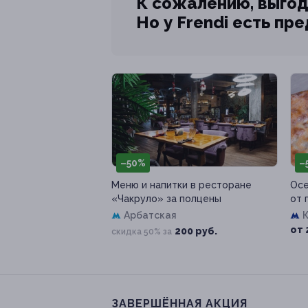
К сожалению, выгод
Но у Frendi есть пр
–50%
–
Меню и напитки в ресторане
Осе
«Чакруло» за полцены
от 
Арбатская
от 
200 руб.
скидка 50% за
ЗАВЕРШЁННАЯ АКЦИЯ