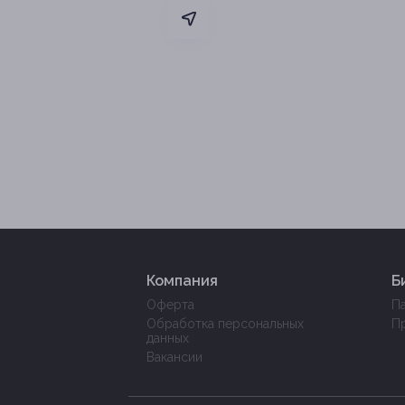
Компания
Б
Оферта
П
Обработка персональных
П
данных
Вакансии