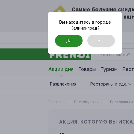
Cамые большие скид
в твоём почтовом ящ
Вы находитесь в городе
Калининград
?
Москва
Да
Нет
Акции дня
Товары
Туризм
Рест
Развлечения
Рестораны и еда
Главная
РестоКупоны
Рестораны и
АКЦИЯ, КОТОРУЮ ВЫ ИСКА