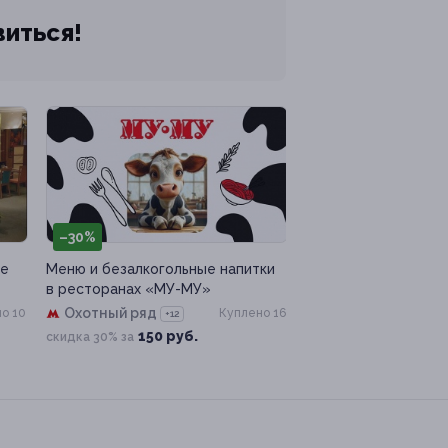
виться!
–30%
не
Меню и безалкогольные напитки
в ресторанах «МУ-МУ»
Охотный ряд
о 10
Куплено 16
+12
150 руб.
скидка 30% за