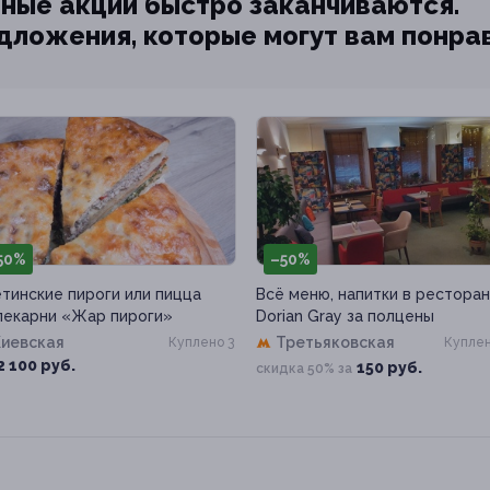
ные акции быстро заканчиваются.
едложения, которые могут вам понра
50%
–50%
тинские пироги или пицца
Всё меню, напитки в рестора
пекарни «Жар пироги»
Dorian Gray за полцены
Киевская
Третьяковская
Куплено 3
Куплен
2 100 руб.
150 руб.
скидка 50% за