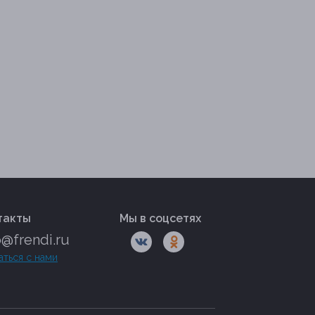
такты
Мы в соцсетях
o@frendi.ru
аться с нами