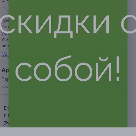
— тело — 2350 руб. за один сеанс (30 минут);
скидки 
— тело — 3000 руб. за один сеанс (60 минут).
Предупреждаем о необходимости получения
консультации у врача-специалиста по оказываемым
услугам и противопоказаниям.
Услуга предоставляется только совершеннолетним
лицам.
собой!
Свернуть
Адресa
Перейти на сайт партнера
Юридическая информация о партнёре
Братиславская
г. Москва, ул. Люблинская, д.
78, к. 3
по предварительной записи