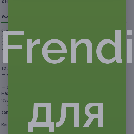
2 июня 2026 г.
31 августа 2026 г.
Условия
Описание
Гарантии
Адреса
Вопросы
Frend
Срок действия купонов:
с 03.06.2026 до 31.08.2026
(включительно).
Основные условия:
— процедура проводится на аппарате Endospheres;
— рекомендуемое количество процедур — 6–12;
— рекомендуемая частота посещений — каждые 7–
10 дней;
— восстановительного периода нет;
— обязательна предварительная запись по телефону;
для
— если участник акции опаздывает более чем на 15 минут,
мастер центра вправе перенести сеанс на любое другое
(удобное участнику и центру) время;
— рекомендовано сообщить об отмене или переносе
записи не менее чем за 12 часов.
Купон действует на следующие виды услуг: