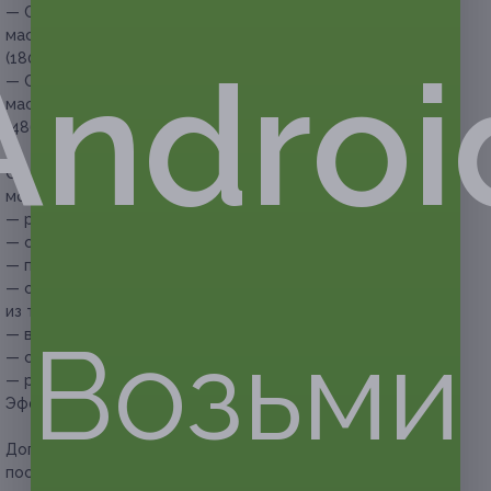
— Скидка 90% на безлимитное посещение роликового
массажа с термокомпрессией в течение 1 месяца
Androi
(1800 руб. вместо 18 000 руб.)
— Скидка 91% на безлимитное посещение роликового
массажа с термокомпрессией в течение 3 месяцев
(4860 руб. вместо 54 000 руб.)
Основы метода — микровибрация и компрессия, которые
могут помочь (возможные эффекты):
— разрушить жировые отложения;
— смоделировать контуры тела;
— повысить мышечный тонус;
— стимулировать отток венозной крови и лимфы
из тканей;
Возьми
— вывести лишнюю воду и укрепить сосуды;
— стимулировать синтез коллагена и эластина;
— разгладить кожу.
Эффект от процедуры возможен уже после 1 сеанса.
Дополнительно оплачивается на месте
(при каждом
посещении процедуры):