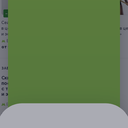
–95%
–90%
Сеансы лазерной эпиляции
Роликовый массаж
в центре косметологии
с термокомпрессией в ц
и эстетики «Ед-си»
косметологии «Ед-си»
Братиславская
Братиславская
от 1 100 руб.
от 1 800 руб.
ЗАВЕРШЁННАЯ АКЦИЯ
Скидка до 91%.
1 или 3 месяца безлимитного
посещения роликового массажа
с термокомпрессией в центре косметологии
и эстетики «Ед-си»
Братиславская,
г. Москва, ул. Люблинская, д. 78, к. 3
- 90%