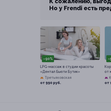
К сожалению, выгод
Но у Frendi есть пр
–90%
–
LPG-массаж в студии красоты
Кор
«Дентал Бьюти Бутик»
от 
Третьяковская
от 990 руб.
от 