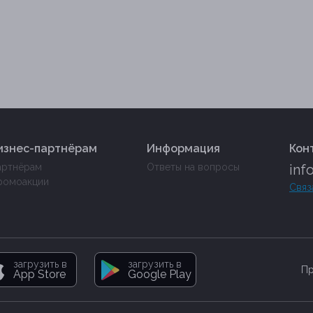
изнес-партнёрам
Информация
Кон
артнёрам
Ответы на вопросы
inf
ромоакции
Связ
загрузить в
загрузить в
Пр
App Store
Google Play