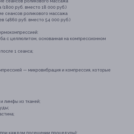
ие сеансов роликового массажа
(1800 руб. вместо 18 000 руб.)
ие сеансов роликового массажа
в (4860 руб. вместо 54 000 руб.)
ермокомпрессией:
ба с целлюлитом, основанная на компрессионном
осле 1 сеанса;
мпрессией — микровибрация и компрессия, которые
и лимфы из тканей;
уды;
астина;
(при каждом посещении процедуры):