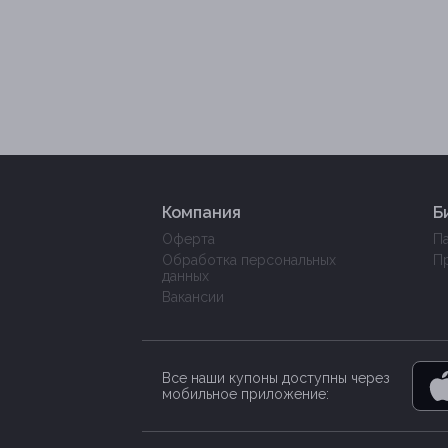
Компания
Б
Оферта
П
Обработка персональных
П
данных
Вакансии
Все наши купоны доступны через
мобильное приложение: