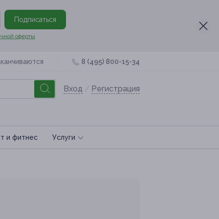
Подписаться
чной оферты
аканчиваются
8 (495) 800-15-34
Вход
/
Регистрация
т и фитнес
Услуги