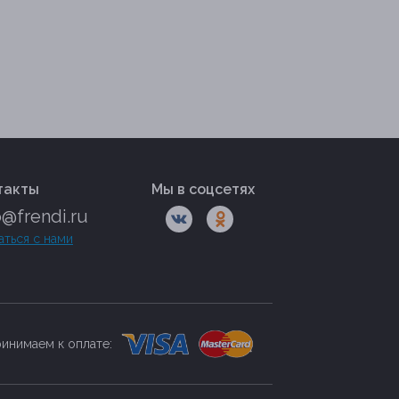
такты
Мы в соцсетях
o@frendi.ru
аться с нами
инимаем к оплате: