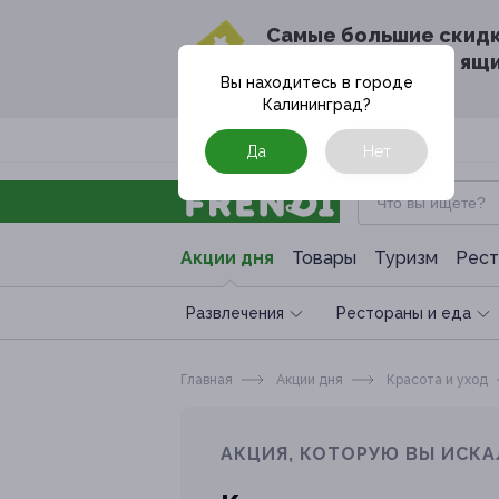
Cамые большие скид
в твоём почтовом ящ
Вы находитесь в городе
Калининград
?
Москва
Да
Нет
Акции дня
Товары
Туризм
Рест
Развлечения
Рестораны и еда
Главная
Акции дня
Красота и уход
АКЦИЯ, КОТОРУЮ ВЫ ИСКА