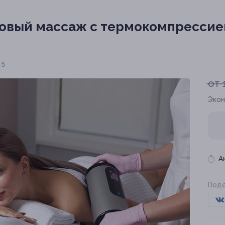
овый массаж с термокомпрессией
 5
от 
Экон
А
Поде