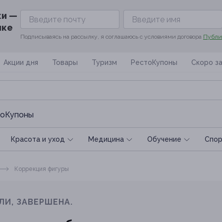
ки —
ике
Подписываясь на рассылку, я соглашаюсь с условиями договора
Публи
Акции дня
Товары
Туризм
РестоКупоны
Скоро з
оКупоны
Красота и уход
Медицина
Обучение
Спoр
Коррекция фигуры
ЛИ, ЗАВЕРШЕНА.