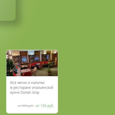
Всё меню и напитки
в ресторане итальянской
кухни Dorian Gray
со скидкой 50%
от 150 руб.
от 300 руб.