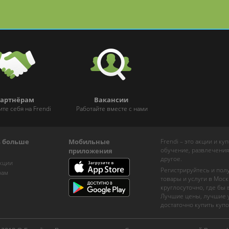
артнёрам
Вакансии
ите себя на Frendi
Работайте вместе с нами
ь больше
Мобильные
Frendi – это акции и к
обучение, развлечения
приложения
другое.
кции
Регистрируйтесь и пол
рам
товары и услуги в Моск
круглосуточно, где бы
Лучшие цены, лучшие у
достаточно купить купо