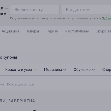
ки —
ике
Подписываясь на рассылку, я соглашаюсь с условиями договора
Публи
Акции дня
Товары
Туризм
РестоКупоны
Скоро з
оКупоны
Красота и уход
Медицина
Обучение
Спoр
Коррекция фигуры
ЛИ, ЗАВЕРШЕНА.