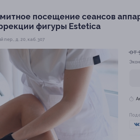
митное посещение сеансов аппар
оррекции фигуры Estetica
 пер., д. 20, каб. 307
от 
Экон
А
Поде