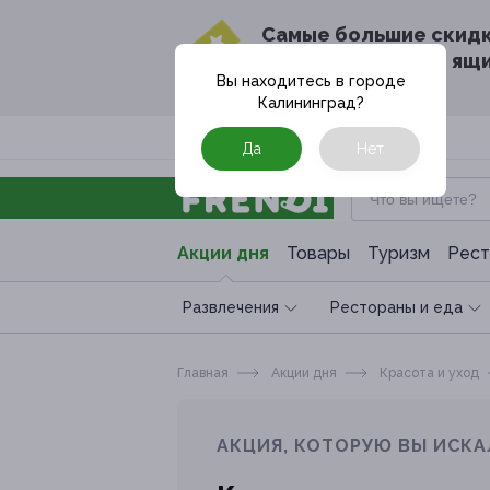
Cамые большие скид
в твоём почтовом ящ
Вы находитесь в городе
Калининград
?
Москва
Да
Нет
Акции дня
Товары
Туризм
Рест
Развлечения
Рестораны и еда
Главная
Акции дня
Красота и уход
АКЦИЯ, КОТОРУЮ ВЫ ИСКА