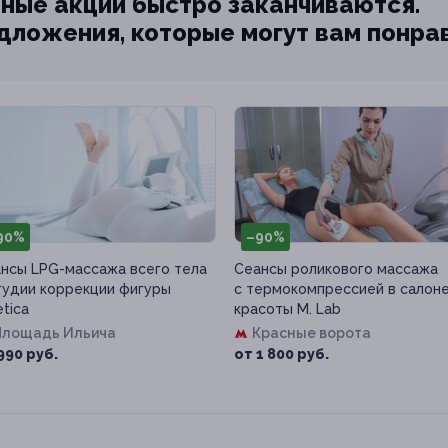
ные акции быстро заканчиваются.
едложения, которые могут вам понра
90%
–90%
нсы LPG-массажа всего тела
Сеансы роликового массажа
тудии коррекции фигуры
с термокомпрессией в салон
etica
красоты M. Lab
Площадь Ильича
Красные ворота
990 руб.
от 1 800 руб.