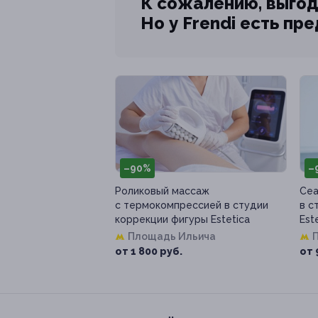
К сожалению, выгод
Но у Frendi есть пр
–90%
–
Роликовый массаж
Сеа
с термокомпрессией в студии
в с
коррекции фигуры Estetica
Est
Площадь Ильича
от 1 800 руб.
от 