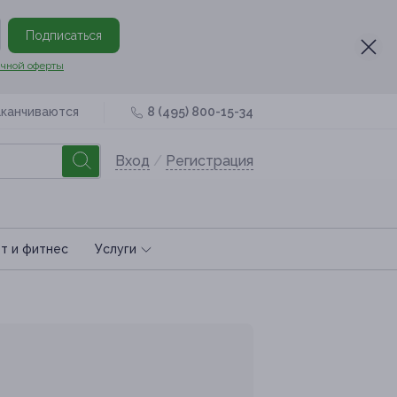
Подписаться
чной оферты
аканчиваются
8 (495) 800-15-34
Вход
/
Регистрация
т и фитнес
Услуги