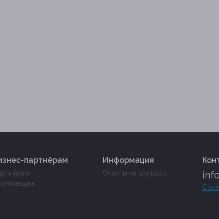
изнес-партнёрам
Информация
Кон
артнёрам
Ответы на вопросы
inf
ромоакции
Связ