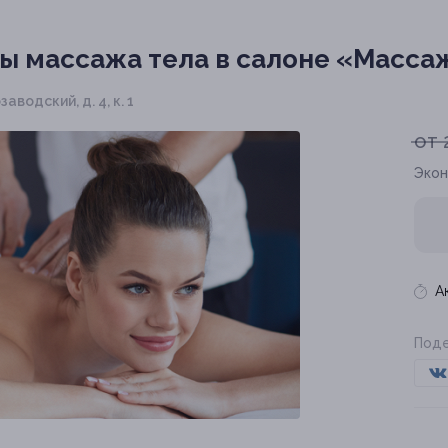
ы массажа тела в салоне «Масса
заводский, д. 4, к. 1
от 
Экон
А
Поде