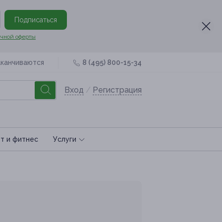
Подписаться
чной оферты
аканчиваются
8 (495) 800-15-34
Вход
/
Регистрация
т и фитнес
Услуги