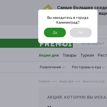
Cамые большие скид
в твоём почтовом ящ
Вы находитесь в городе
Калининград
?
Москва
Да
Нет
Акции дня
Товары
Туризм
Рест
Развлечения
Рестораны и еда
Главная
Акции дня
Красота и уход
АКЦИЯ, КОТОРУЮ ВЫ ИСКА