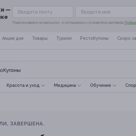
ки —
ике
Подписываясь на рассылку, я соглашаюсь с условиями договора
Публи
Акции дня
Товары
Туризм
РестоКупоны
Скоро з
оКупоны
Красота и уход
Медицина
Обучение
Спoр
ЛИ, ЗАВЕРШЕНА.