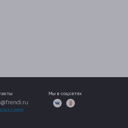
такты
Мы в соцсетях
o@frendi.ru
аться с нами