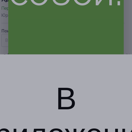
Перейти на сайт партнера
Юридическая информация о партнёре
Поиск адреса
г. Москва, ул. Грина, д. 3а
Московская обл., г.
Мо
с 09:00 до 21:00
Химки, ул. Маяковского,
Од
ежедневно
д. 1а
ул.
+7 (968) 920-37-55
с 09:00 до 21:00
с 
Показать номер телефона
ежедневно
еж
В
+7 (968) 920-37-52
+7
Показать номер телефона
По