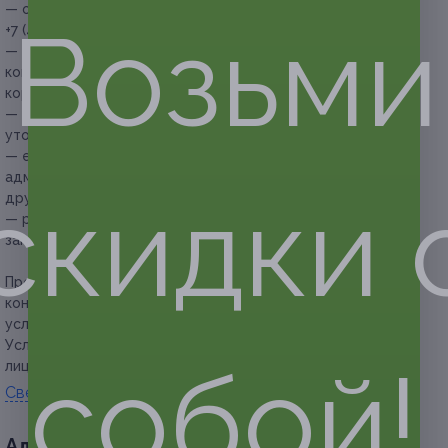
— обязательна предварительная запись по телефону
Возьми
+7 (495) 724-38-51;
— перед записью по телефону необходимо уточнить
конкретную процедуру (данная информация важна для
корректной записи администратором);
— условия оказания услуг для мужчин необходимо
уточнять у администратора;
— если участник акции опаздывает более чем на 15 минут,
администрация салона вправе перенести сеанс на любое
скидки 
другое (удобное участнику и персоналу салона) время;
— рекомендовано сообщить об отмене или переносе
записи не менее чем за 12 часов.
Предупреждаем о необходимости получения
консультации у врача-специалиста по оказываемым
услугам и противопоказаниям.
Услуга предоставляется только совершеннолетним
собой!
лицам.
Свернуть
Адресa