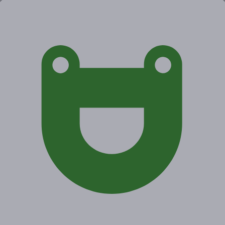
от 2 300 руб.
от 1 150 руб.
Экономия от 1 150 руб.
Акция завершена
Поделиться с друзьями
Начало действия
Окончание действия
29 марта 2026 г.
25 июня 2026 г.
Условия
Описание
Гарантии
Адреса
Вопросы