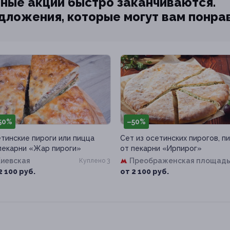
ные акции быстро заканчиваются.
едложения, которые могут вам понра
50%
–50%
тинские пироги или пицца
Сет из осетинских пирогов, п
пекарни «Жар пироги»
от пекарни «Ирпирог»
Киевская
Преображенская площад
Куплено 3
2 100 руб.
от 2 100 руб.