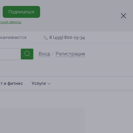
Подписаться
чной оферты
аканчиваются
8 (495) 800-15-34
Вход
/
Регистрация
т и фитнес
Услуги