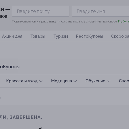
ки —
ике
Подписываясь на рассылку, я соглашаюсь с условиями договора
Публи
Акции дня
Товары
Туризм
РестоКупоны
Скоро з
оКупоны
Красота и уход
Медицина
Обучение
Спoр
ы
ЛИ, ЗАВЕРШЕНА.