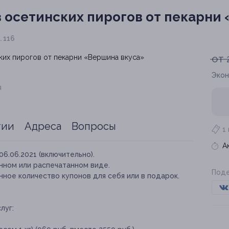
з осетинских пирогов от пекарни
. 116
от 
Экон
я
тии
Адреса
Вопросы
1
А
06.06.2021 (включительно).
нном или распечатанном виде.
Поде
ное количество купонов для себя или в подарок.
луг: