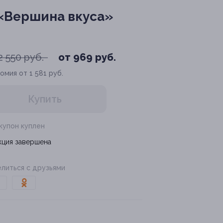
 «Вершина вкуса»
2 550 руб.
от 969 руб.
омия от 1 581 руб.
Купить
 купон куплен
кция завершена
литься с друзьями