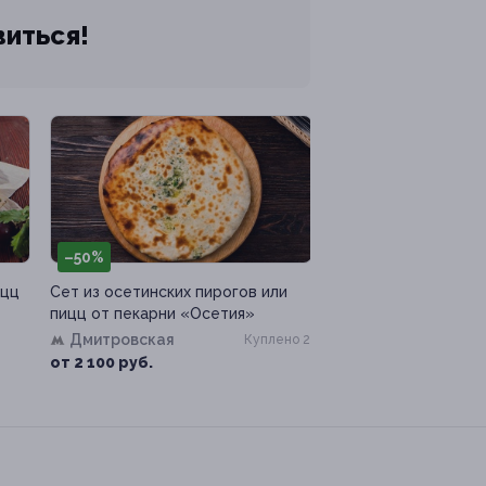
виться!
–50%
ицц
Сет из осетинских пирогов или
пицц от пекарни «Осетия»
ь
Дмитровская
Куплено 2
от 2 100 руб.