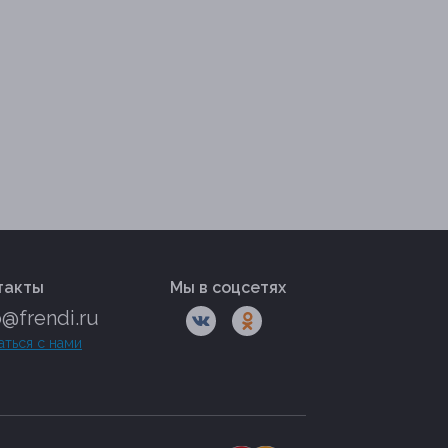
такты
Мы в соцсетях
o@frendi.ru
аться с нами