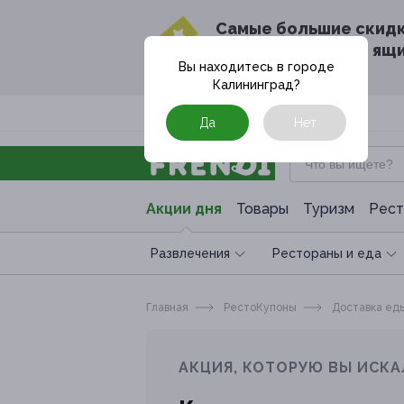
Cамые большие скид
в твоём почтовом ящ
Вы находитесь в городе
Калининград
?
Москва
Да
Нет
Акции дня
Товары
Туризм
Рест
Развлечения
Рестораны и еда
Главная
РестоКупоны
Доставка ед
АКЦИЯ, КОТОРУЮ ВЫ ИСКА