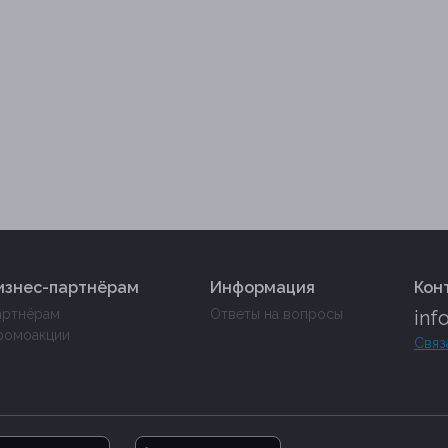
изнес-партнёрам
Информация
Кон
артнёрам
Ответы на вопросы
inf
ромоакции
Связ