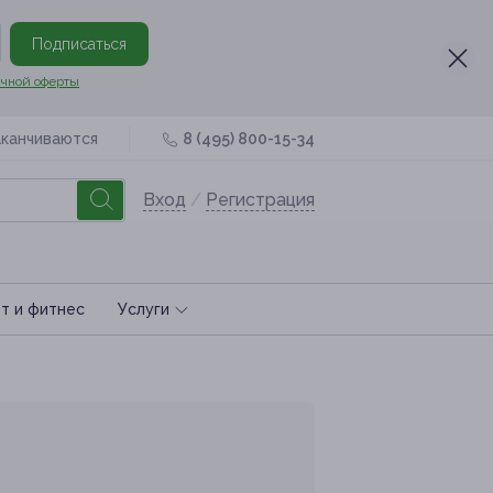
Подписаться
чной оферты
аканчиваются
8 (495) 800-15-34
Вход
/
Регистрация
т и фитнес
Услуги