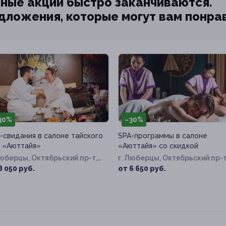
ные акции быстро заканчиваются.
едложения, которые могут вам понра
30%
–30%
-свидания в салоне тайского
SPA-программы в салоне
 «Аюттайя»
«Аюттайя» со скидкой
Люберцы, Октябрьский пр-т,
г. Люберцы, Октябрьский пр-т
д. 5
8 050 руб.
от 6 650 руб.