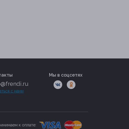
такты
Мы в соцсетях
o@frendi.ru
аться с нами
инимаем к оплате: