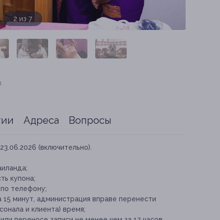
3 из 7
я
тии
Адреса
Вопросы
23.06.2026 (включительно).
аиланда;
ть купона;
 по телефону;
а 15 минут, администрация вправе перенести
онала и клиента) время;
ли переносе записи не менее чем за 12 часов.