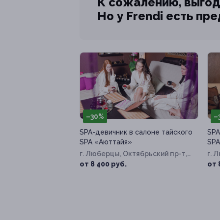
К сожалению, выгод
Но у Frendi есть пр
–30%
–
SPA-девичник в салоне тайского
SPA
SPA «Аюттайя»
SPA
г. Люберцы, Октябрьский пр-т,
г. 
д. 5
д. 5
от 8 400 руб.
от 