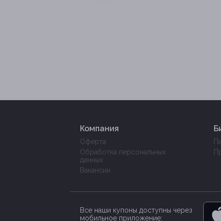
Компания
Б
Оферта
П
Обработка персональных
П
данных
Вакансии
Все наши купоны доступны через
мобильное приложение: