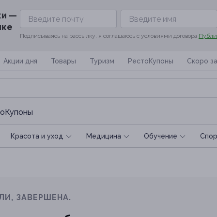
ки —
ике
Подписываясь на рассылку, я соглашаюсь с условиями договора
Публи
Акции дня
Товары
Туризм
РестоКупоны
Скоро з
оКупоны
Красота и уход
Медицина
Обучение
Спoр
ЛИ, ЗАВЕРШЕНА.