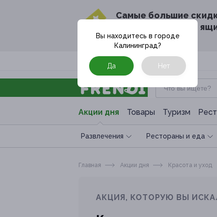
Cамые большие скид
в твоём почтовом ящ
Вы находитесь в городе
Калининград
?
Москва
Да
Нет
Акции дня
Товары
Туризм
Рест
Развлечения
Рестораны и еда
Главная
Акции дня
Красота и уход
АКЦИЯ, КОТОРУЮ ВЫ ИСКА