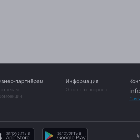
изнес-партнёрам
Информация
Кон
артнёрам
Ответы на вопросы
inf
ромоакции
Связ
загрузить в
загрузить в
Пр
App Store
Google Play