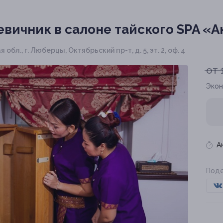
вичник в салоне тайского SPA «
обл., г. Люберцы, Октябрьский пр-т, д. 5, эт. 2, оф. 4
от 
Экон
А
Поде