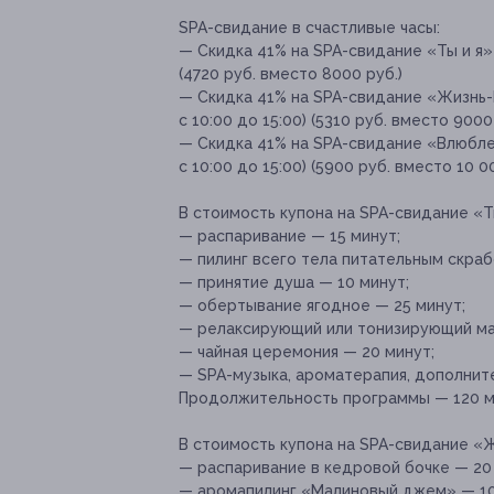
SPA-свидание в счастливые часы:
— Скидка 41% на SPA-свидание «Ты и я» 
(4720 руб. вместо 8000 руб.)
— Скидка 41% на SPA-свидание «Жизнь-М
с 10:00 до 15:00) (5310 руб. вместо 9000
— Скидка 41% на SPA-свидание «Влюбле
с 10:00 до 15:00) (5900 руб. вместо 10 0
В стоимость купона на SPA-свидание «Т
— распаривание — 15 минут;
— пилинг всего тела питательным скраб
— принятие душа — 10 минут;
— обертывание ягодное — 25 минут;
— релаксирующий или тонизирующий мас
— чайная церемония — 20 минут;
— SPA-музыка, ароматерапия, дополнит
Продолжительность программы — 120 м
В стоимость купона на SPA-свидание «
— распаривание в кедровой бочке — 20
— аромапилинг «Малиновый джем» — 10