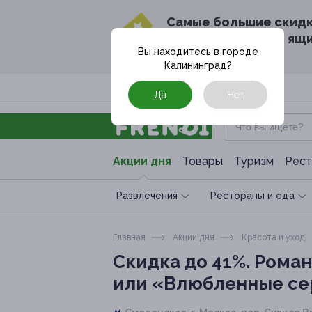
Cамые большие скид
в твоём почтовом ящ
Вы находитесь в городе
Калининград
?
Москва
Да
Нет
Акции дня
Товары
Туризм
Рест
Развлечения
Рестораны и еда
Главная
Акции дня
Красота и уход
Скидка до 41%.
Роман
или «Влюбленные сер