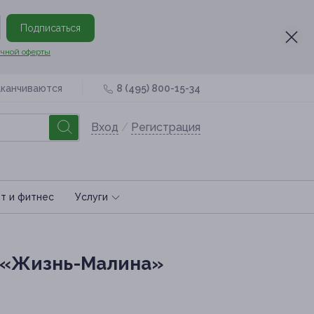
Подписаться
чной оферты
аканчиваются
8 (495) 800-15-34
Вход
/
Регистрация
т и фитнес
Услуги
, «Жизнь-Малина»