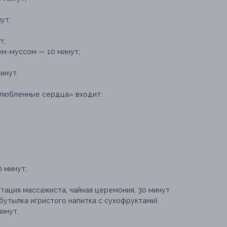
ут;
т;
м-муссом — 10 минут;
инут.
Влюбленные сердца» входит:
 минут;
ация массажиста, чайная церемония, 30 минут
бутылка игристого напитка с сухофруктами).
инут.