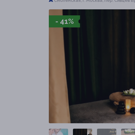
Смоленская,
г. Москва, пер. Сивцев В
- 41%