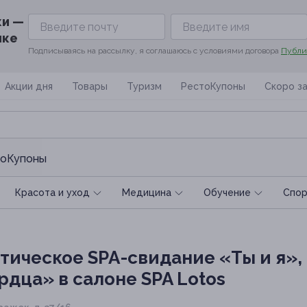
ки —
ике
Подписываясь на рассылку, я соглашаюсь с условиями договора
Публи
Акции дня
Товары
Туризм
РестоКупоны
Скоро з
оКупоны
Красота и уход
Медицина
Обучение
Спoр
тическое SPA-свидание «Ты и я»
дца» в салоне SPA Lotos