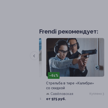
Frendi рекомендует:
–61%
–
ческие процедуры
Стрельба в тире «Калибри»
Ухо
м центре «Ниа-
со скидкой
в «
Савёловская
Куплено 3
Куплено 1
от 975 руб.
от 