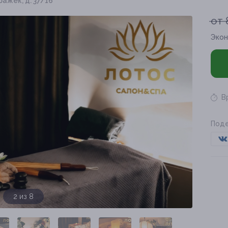
ражек, д. 37/16
от 
Экон
В
Поде
3 из 8