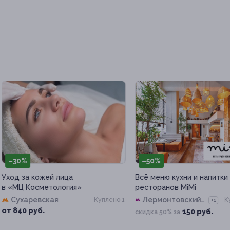
30%
–50%
д за кожей лица
Всё меню кухни и напитки в с
МЦ Косметология»
ресторанов MiMi
Сухаревская
Лермонтовский
Куплено 1
Куплен
+1
проспект
840 руб.
150 руб.
скидка 50% за