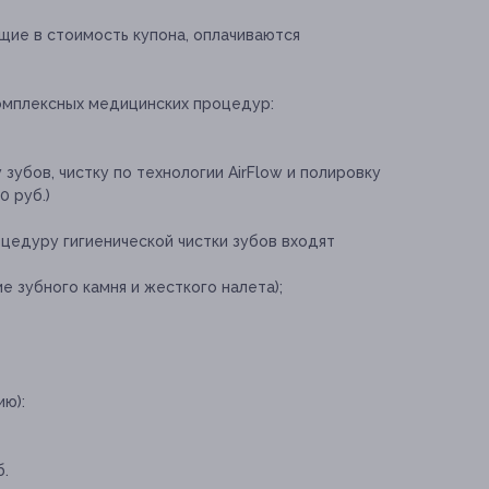
щие в стоимость купона, оплачиваются
омплексных медицинских процедур:
зубов, чистку по технологии AirFlow и полировку
0 руб.)
цедуру гигиенической чистки зубов входят
е зубного камня и жесткого налета);
ю):
б.