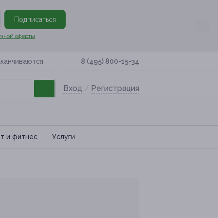
Подписаться
чной оферты
аканчиваются
8 (495) 800-15-34
Вход
/
Регистрация
т и фитнес
Услуги