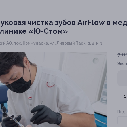
уковая чистка зубов AirFlow в м
клинике «Ю-Стом»
й АО, пос. Коммунарка, ул. Липовый Парк, д. 4, к. 3
7 0
Эко
А
Поде