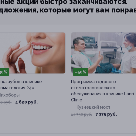
ные акции быстро заканчиваются.
едложения, которые могут вам понра
30%
–50%
тка зубов в клинике
Программа годового
оматология 24»
стоматологического
обслуживания в клинике Lanri
Лихоборы
Clinic
4 620 руб.
0 руб.
Кузнецкий мост
7 375 руб.
14 750 руб.