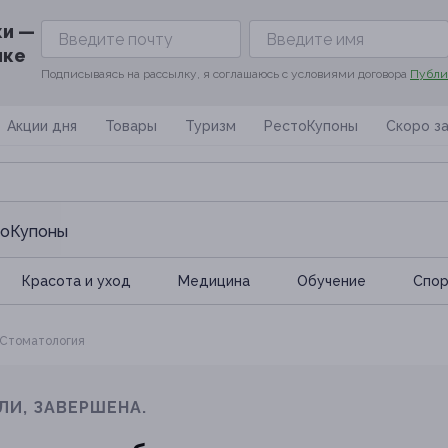
ки —
ике
Подписываясь на рассылку, я соглашаюсь с условиями договора
Публи
Акции дня
Товары
Туризм
РестоКупоны
Скоро з
оКупоны
Красота и уход
Медицина
Обучение
Спoр
Стоматология
ЛИ, ЗАВЕРШЕНА.