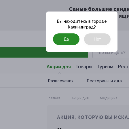
Cамые большие скид
в твоём почтовом ящ
Вы находитесь в городе
Калининград
?
Москва
Да
Нет
Акции дня
Товары
Туризм
Рест
Развлечения
Рестораны и еда
Главная
Акции дня
Медицина
АКЦИЯ, КОТОРУЮ ВЫ ИСКА