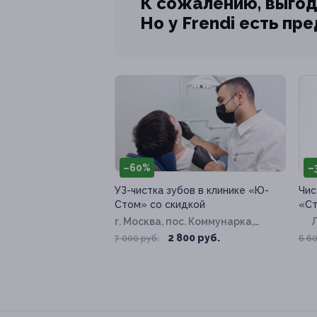
К сожалению, выгод
Но у Frendi есть пр
–60%
–
УЗ-чистка зубов в клинике «Ю-
Чис
Стом» со скидкой
«Ст
г. Москва, пос. Коммунарка,
Липовый Парк ул, д. 4, к. 3
2 800 руб.
7 000 руб.
6 60