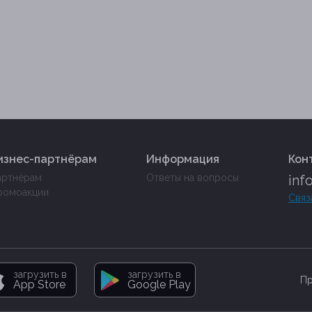
изнес-партнёрам
Информация
Кон
артнёрам
Ответы на вопросы
inf
ромоакции
Связ
загрузить в
загрузить в
Пр
App Store
Google Play