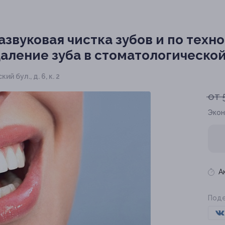
звуковая чистка зубов и по техно
аление зуба в стоматологической 
й бул., д. 6, к. 2
от 
Экон
А
Поде