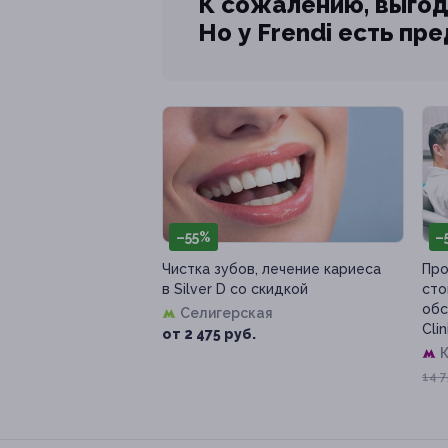
К сожалению, выгод
Но у Frendi есть пр
–55%
–
Чистка зубов, лечение кариеса
Про
в Silver D со скидкой
сто
обс
Селигерская
Clin
от 2 475 руб.
К
14 7