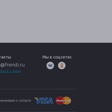
такты
Мы в соцсетях
o@frendi.ru
аться с нами
инимаем к оплате: