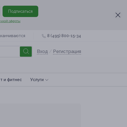
Подписаться
чной оферты
аканчиваются
8 (495) 800-15-34
Вход
/
Регистрация
т и фитнес
Услуги