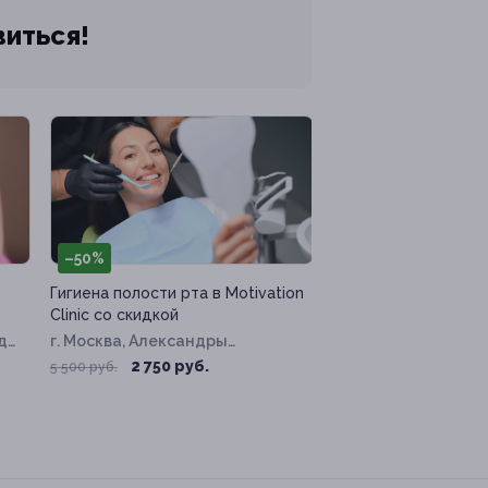
виться!
–50%
Гигиена полости рта в Motivation
Clinic со скидкой
д.
г. Москва, Александры
Монаховой ул, д. 97
2 750 руб.
5 500 руб.