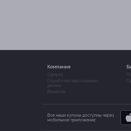
Компания
Б
Оферта
П
Обработка персональных
П
данных
Вакансии
Все наши купоны доступны через
мобильное приложение: