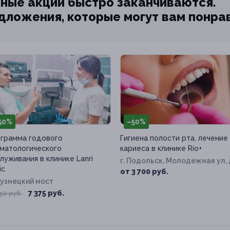
ные акции быстро заканчиваются.
едложения, которые могут вам понра
50%
–50%
грамма годового
Гигиена полости рта, лечение
матологического
кариеса в клинике Rio+
луживания в клинике Lanri
г. Подольск, Молодежная ул, 
ic
6
от 3 700 руб.
узнецкий мост
7 375 руб.
50 руб.