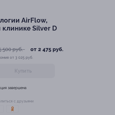
логии AirFlow,
клинике Silver D
5 500 руб.
от 2 475 руб.
омия от 3 025 руб.
Купить
кция завершена
литься с друзьями