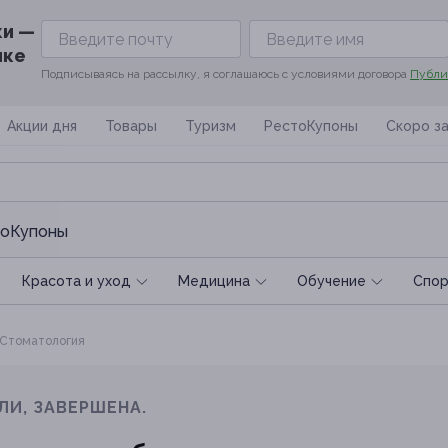
ки —
ике
Подписываясь на рассылку, я соглашаюсь с условиями договора
Публи
Акции дня
Товары
Туризм
РестоКупоны
Скоро з
оКупоны
Красота и уход
Медицина
Обучение
Спoр
Стоматология
ЛИ, ЗАВЕРШЕНА.