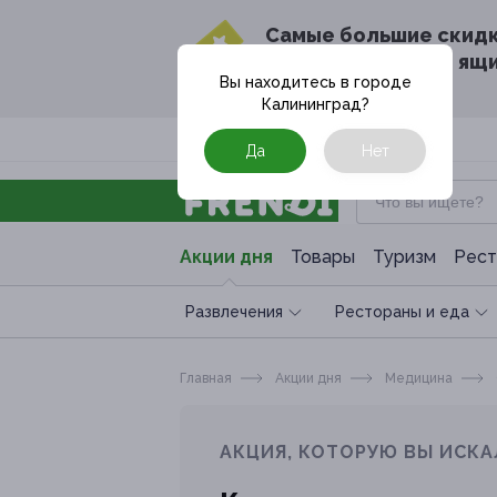
Cамые большие скид
в твоём почтовом ящ
Вы находитесь в городе
Калининград
?
Москва
Да
Нет
Акции дня
Товары
Туризм
Рест
Развлечения
Рестораны и еда
Главная
Акции дня
Медицина
АКЦИЯ, КОТОРУЮ ВЫ ИСКА